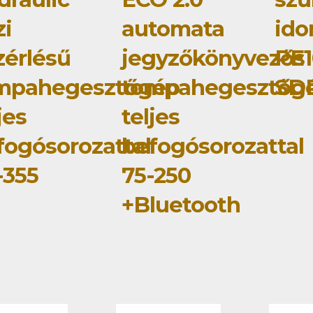
zi
automata
id
zérlésű
jegyzőkönyvezős
PE1
mpahegesztőgép
tompahegesztőg
SD
jes
teljes
fogósorozattal
befogósorozattal
-355
75-250
+Bluetooth