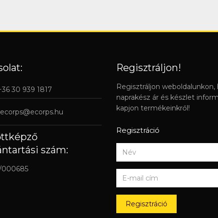
olat:
Regisztráljon!
Regisztráljon weboldalunkon,
 +36 30 939 1817
naprakész ár és készlet infor
kapjon termékeinkről!
ecorps@ecorps.hu
Regisztráció
őttképző
ántartási szám:
/000685
Regisztráció