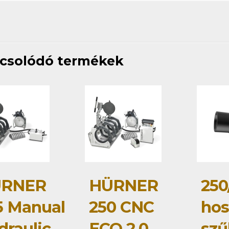
csolódó termékek
RNER
HÜRNER
250
5 Manual
250 CNC
hos
draulic
ECO 2.0
szű