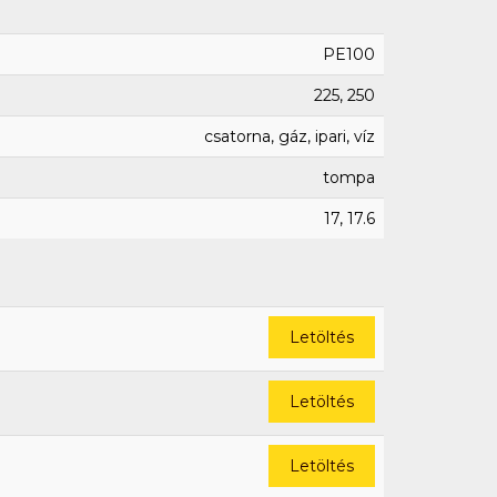
PE100
225, 250
csatorna, gáz, ipari, víz
tompa
17, 17.6
Letöltés
Letöltés
Letöltés