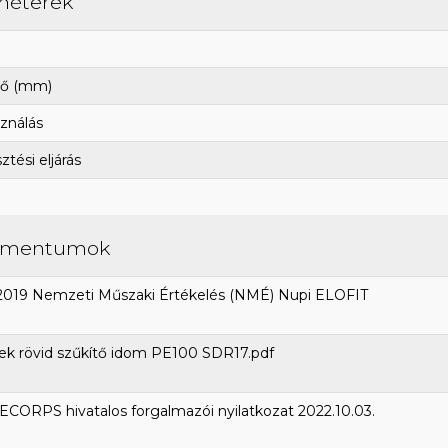
méterek
ő (mm)
ználás
tési eljárás
umentumok
2019 Nemzeti Műszaki Értékelés (NMÉ) Nupi ELOFIT
ek rövid szűkítő idom PE100 SDR17.pdf
CORPS hivatalos forgalmazói nyilatkozat 2022.10.03.