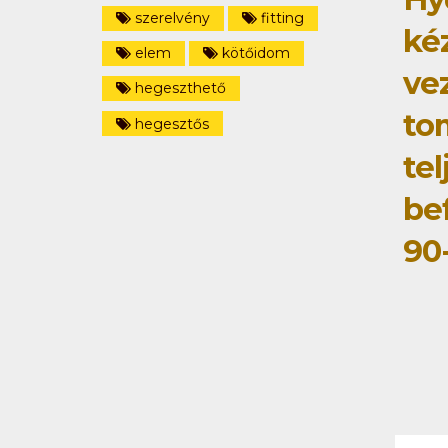
szerelvény
fitting
ké
elem
kötőidom
ve
hegeszthető
to
hegesztős
tel
be
90