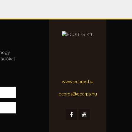
 hogy
mációkat
www.ecorps.hu
ecorps@ecorps.hu