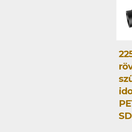
22
rö
sz
id
PE
SD