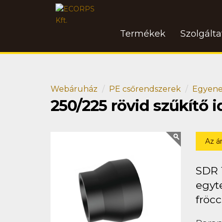
Termékek
Szolgált
Webáruház
PE csőrendszerek
Egyene
250/225 rövid szűkítő
Az á
SDR 
egyt
fröcc