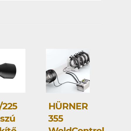
/225
HÜRNER
szú
355
kítő
WeldControl