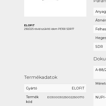
Para
Anyag
Átmér
ELOFIT
Felhas
250/225 rövid szűkítő idom PE100 SDR17
Hegesz
SDR
Dok
A-88/
Termékadatok
Méret
Gyártó
ELOFIT
Termék
NUPI-E
E0300030250022500170
kód