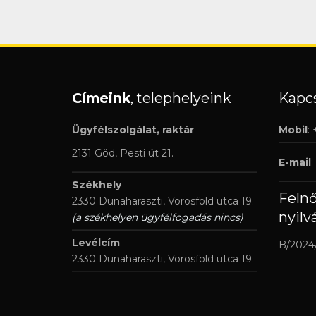
Címeink
, telephelyeink
Kapcs
Ügyfélszolgálat, raktár
Mobil
:
2131 Göd, Pesti út 21.
E-mail
:
Székhely
Feln
2330 Dunaharaszti, Vörösföld utca 19.
nyilv
(a székhelyen ügyfélfogadás nincs)
Levélcím
B/2024
2330 Dunaharaszti, Vörösföld utca 19.