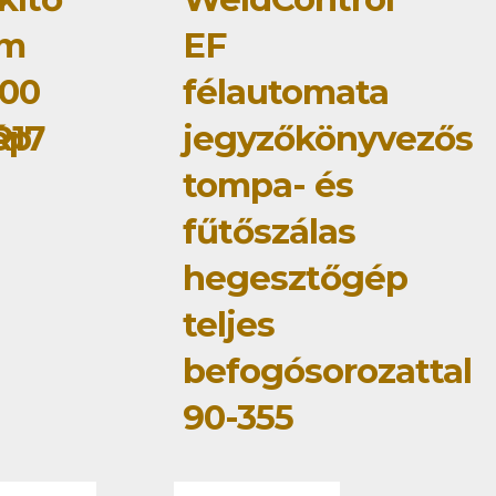
om
EF
00
félautomata
ép
R17
jegyzőkönyvezős
tompa- és
fűtőszálas
hegesztőgép
teljes
befogósorozattal
90-355