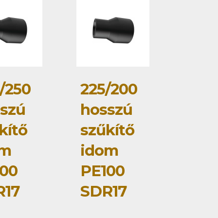
/250
225/200
szú
hosszú
kítő
szűkítő
om
idom
00
PE100
R17
SDR17