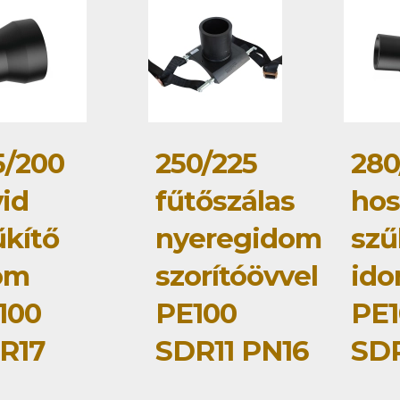
5/200
250/225
280
vid
fűtőszálas
hos
űkítő
nyeregidom
szű
om
szorítóövvel
id
100
PE100
PE1
R17
SDR11 PN16
SD