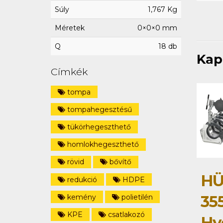
Súly
1,767 Kg
Méretek
0×0×0 mm
Q
18 db
Kap
Címkék
tompa
tompahegesztésű
tükörhegeszthető
homlokhegeszthető
rövid
bővítő
HÜ
redukció
HDPE
35
kemény
polietilén
KPE
csatlakozó
Hy