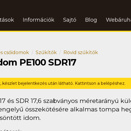
atások
Információk
Sajtó
Blog
Webáruh
s csőidomok
Szűkítők
Rövid szűkítők
 idom PE100 SDR17
r, készlet bejelentkezés után látható. Kattintson a belépéshez.
17 és SDR 17,6 szabványos méretarányú kü
engelyű összekötésére alkalmas tompa heg
söntött idom.