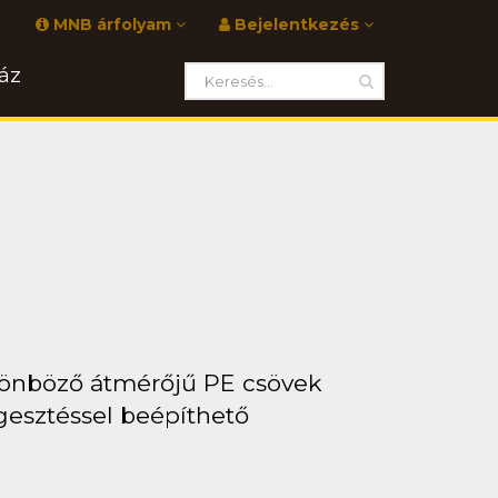
MNB árfolyam
Bejelentkezés
áz
lönböző átmérőjű PE csövek
esztéssel beépíthető