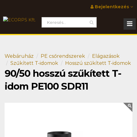
Bejelentkezés
Webáruház
PE csőrendszerek
Elágazások
Szűkített T-idomok
Hosszú szűkített T-idomok
90/50 hosszú szűkített T-
idom PE100 SDR11