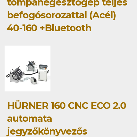
tompahegesztőgép teljes
befogósorozattal (Acél)
40-160 +Bluetooth
HÜRNER 160 CNC ECO 2.0
automata
jegyzőkönyvezős