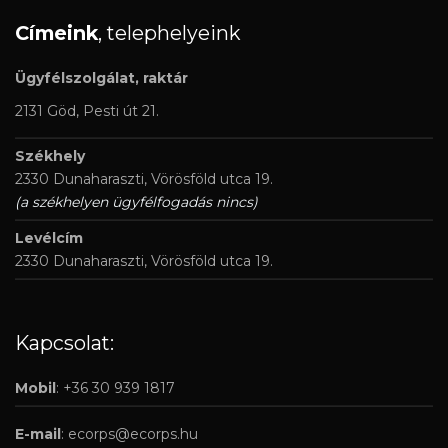
Címeink
, telephelyeink
Ügyfélszolgálat, raktár
2131 Göd, Pesti út 21.
Székhely
2330 Dunaharaszti, Vörösföld utca 19.
(a székhelyen ügyfélfogadás nincs)
Levélcím
2330 Dunaharaszti, Vörösföld utca 19.
Kapcsolat:
Mobil
: +36 30 939 1817
E-mail
:
ecorps@ecorps.hu