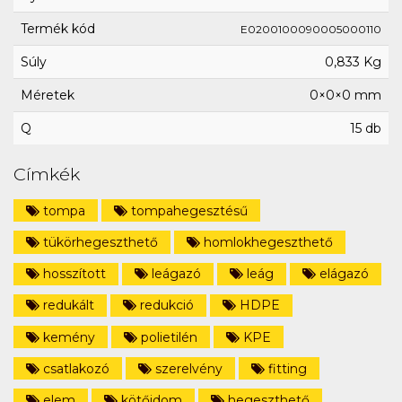
Termék kód
E0200100090005000110
Súly
0,833 Kg
Méretek
0×0×0 mm
Q
15 db
Címkék
tompa
tompahegesztésű
tükörhegeszthető
homlokhegeszthető
hosszított
leágazó
leág
elágazó
redukált
redukció
HDPE
kemény
polietilén
KPE
csatlakozó
szerelvény
fitting
elem
kötőidom
hegeszthető