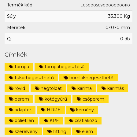
Termék kód
E0300050900000000110
Súly
33,300 Kg
Méretek
0×0×0 mm
Q
0 db
Címkék
tompa
tompahegesztésű
tükörhegeszthető
homlokhegeszthető
rövid
hegtoldat
karima
karimás
perem
kötőgyűrű
csőperem
adapter
HDPE
kemény
polietilén
KPE
csatlakozó
szerelvény
fitting
elem