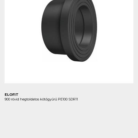
ELOFIT
900 rövid hegtoldatos kötőgyűrű PE100 SDR11