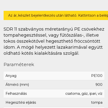
Az ár, készlet bejelentkezés után látható. Kattintson a bel
SDR 11 szabványos méretarányú PE csövekhez
tompahegesztéssel, vagy fűtőszálas-, illetve
tokos összekötővel hegeszthető fröccsöntött
idom. A mögé helyezett lazakarimával együtt
oldható kötés kialakítására szolgál.
Paraméterek
Anyag
PE100
Átmérő (mm)
900
Felhasználás
csatorna, gáz, ipari, víz
Hegesztési eljárás
tompa