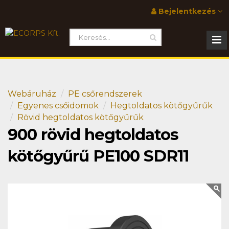
Bejelentkezés
Webáruház
PE csőrendszerek
Egyenes csőidomok
Hegtoldatos kötőgyűrűk
Rövid hegtoldatos kötőgyűrűk
900 rövid hegtoldatos
kötőgyűrű PE100 SDR11