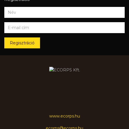
Regisztráció
www.ecorps.hu
ecorps@ecorps.hu