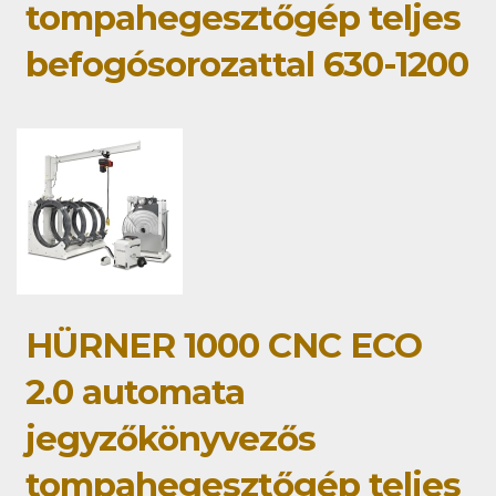
tompahegesztőgép teljes
befogósorozattal 630-1200
HÜRNER 1000 CNC ECO
2.0 automata
jegyzőkönyvezős
tompahegesztőgép teljes