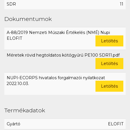
SDR
11
Dokumentumok
A-88/2019 Nemzeti Műszaki Értékelés (NMÉ) Nupi
ELOFIT
Letöltés
Méretek rövid hegtoldatos kötőgyűrű PE100 SDR11.pdf
Letöltés
NUPI-ECORPS hivatalos forgalmazói nyilatkozat
2022.10.03.
Letöltés
Termékadatok
Gyártó
ELOFIT