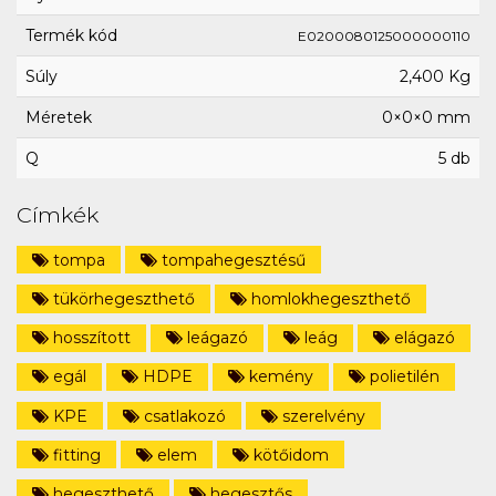
Termék kód
E0200080125000000110
Súly
2,400 Kg
Méretek
0×0×0 mm
Q
5 db
Címkék
tompa
tompahegesztésű
tükörhegeszthető
homlokhegeszthető
hosszított
leágazó
leág
elágazó
egál
HDPE
kemény
polietilén
KPE
csatlakozó
szerelvény
fitting
elem
kötőidom
hegeszthető
hegesztős