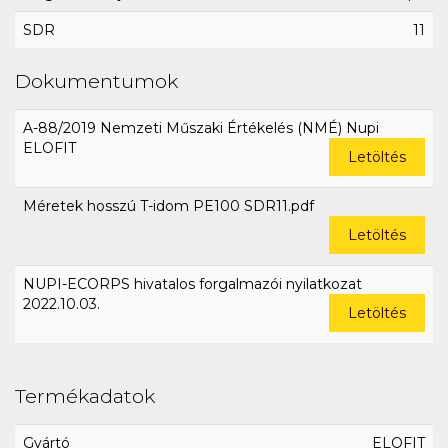
SDR
11
Dokumentumok
A-88/2019 Nemzeti Műszaki Értékelés (NMÉ) Nupi
ELOFIT
Letöltés
Méretek hosszú T-idom PE100 SDR11.pdf
Letöltés
NUPI-ECORPS hivatalos forgalmazói nyilatkozat
2022.10.03.
Letöltés
Termékadatok
Gyártó
ELOFIT