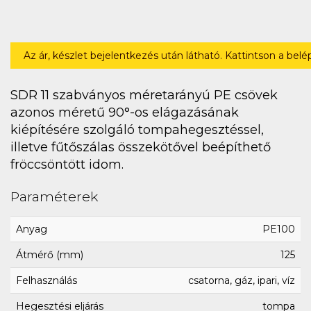
Az ár, készlet bejelentkezés után látható. Kattintson a bel
SDR 11 szabványos méretarányú PE csövek
azonos méretű 90°-os elágazásának
kiépítésére szolgáló tompahegesztéssel,
illetve fűtőszálas összekötővel beépíthető
fröccsöntött idom.
Paraméterek
Anyag
PE100
Átmérő (mm)
125
Felhasználás
csatorna, gáz, ipari, víz
Hegesztési eljárás
tompa