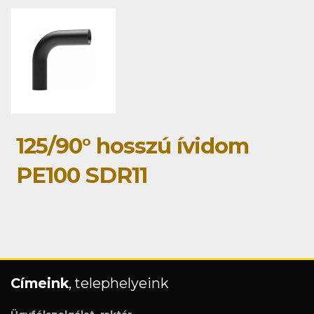
125/90° hosszú ívidom
PE100 SDR11
Címeink
, telephelyeink