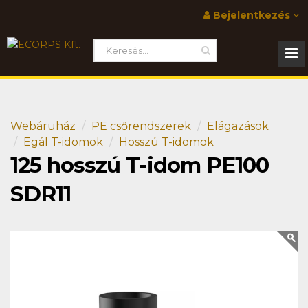
Bejelentkezés
Webáruház
PE csőrendszerek
Elágazások
Egál T-idomok
Hosszú T-idomok
125 hosszú T-idom PE100
SDR11