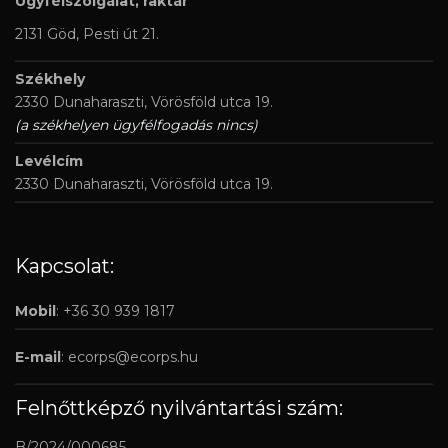
Ügyfélszolgálat, raktár
2131 Göd, Pesti út 21.
Székhely
2330 Dunaharaszti, Vörösföld utca 19.
(a székhelyen ügyfélfogadás nincs)
Levélcím
2330 Dunaharaszti, Vörösföld utca 19.
Kapcsolat:
Mobil
: +36 30 939 1817
E-mail
:
ecorps@ecorps.hu
Felnőttképző nyilvántartási szám:
B/2024/000685