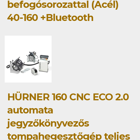
befogósorozattal (Acél)
40-160 +Bluetooth
HÜRNER 160 CNC ECO 2.0
automata
jegyzőkönyvezős
tompahegesztőgép teljes