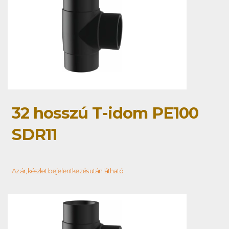
32 hosszú T-idom PE100
SDR11
Az ár, készlet bejelentkezés után látható