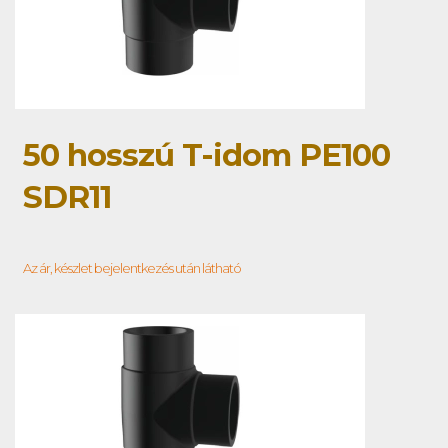
50 hosszú T-idom PE100
SDR11
Az ár, készlet bejelentkezés után látható