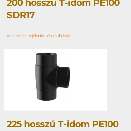
200 hosszú T-idom PE100
SDR17
Az ár, készlet bejelentkezés után látható
225 hosszú T-idom PE100