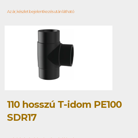
Az ár, készlet bejelentkezés után látható
110 hosszú T-idom PE100
SDR17