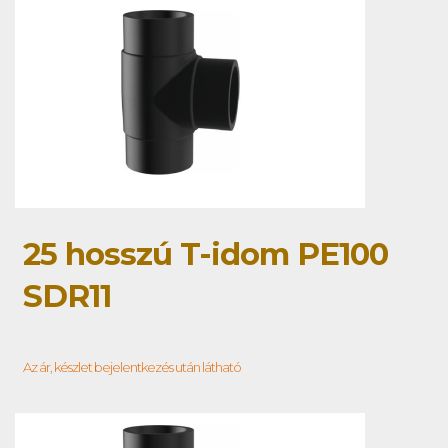
25 hosszú T-idom PE100
SDR11
Az ár, készlet bejelentkezés után látható