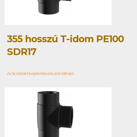
355 hosszú T-idom PE100
SDR17
Az ár, készlet bejelentkezés után látható