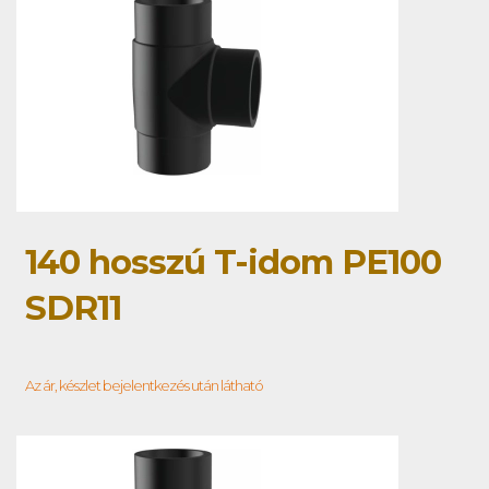
140 hosszú T-idom PE100
SDR11
Az ár, készlet bejelentkezés után látható