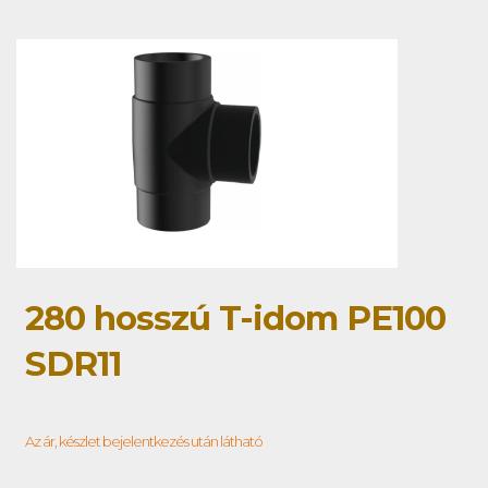
280 hosszú T-idom PE100
SDR11
Az ár, készlet bejelentkezés után látható