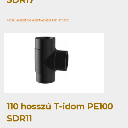
Az ár, készlet bejelentkezés után látható
110 hosszú T-idom PE100
SDR11