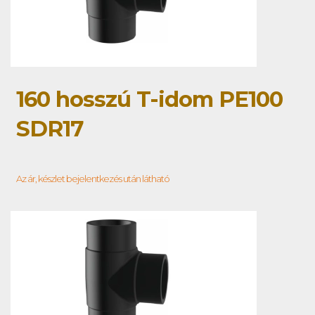
160 hosszú T-idom PE100
SDR17
Az ár, készlet bejelentkezés után látható