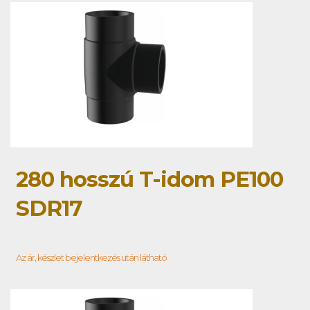
280 hosszú T-idom PE100
SDR17
Az ár, készlet bejelentkezés után látható