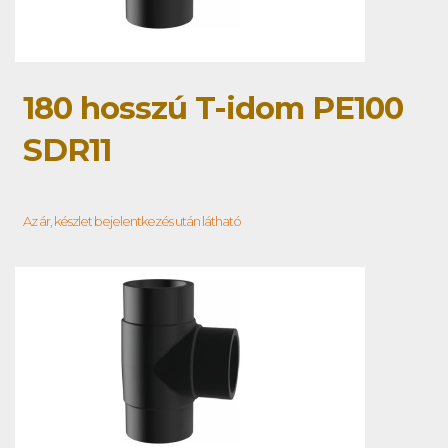
180 hosszú T-idom PE100
SDR11
Az ár, készlet bejelentkezés után látható