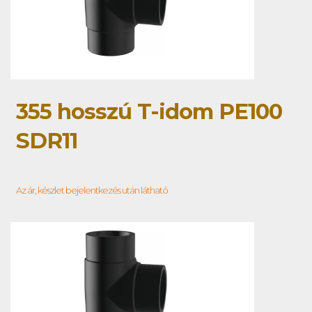
355 hosszú T-idom PE100
SDR11
Az ár, készlet bejelentkezés után látható