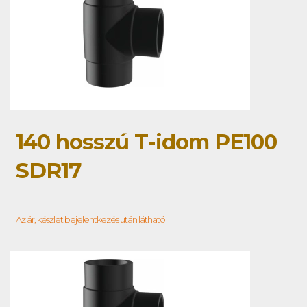
140 hosszú T-idom PE100
SDR17
Az ár, készlet bejelentkezés után látható