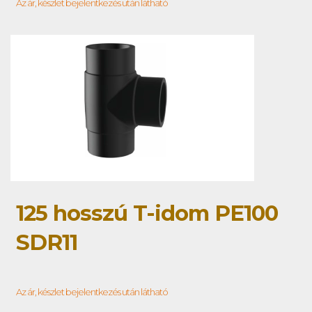
Az ár, készlet bejelentkezés után látható
125 hosszú T-idom PE100
SDR11
Az ár, készlet bejelentkezés után látható