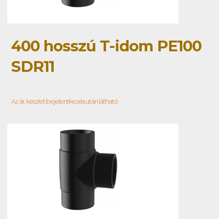
400 hosszú T-idom PE100
SDR11
Az ár, készlet bejelentkezés után látható