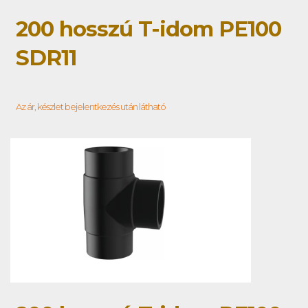
200 hosszú T-idom PE100
SDR11
Az ár, készlet bejelentkezés után látható