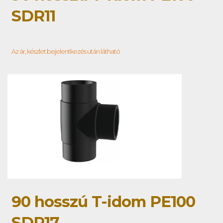
SDR11
Az ár, készlet bejelentkezés után látható
90 hosszú T-idom PE100
SDR17