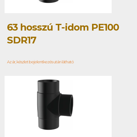
63 hosszú T-idom PE100
SDR17
Az ár, készlet bejelentkezés után látható