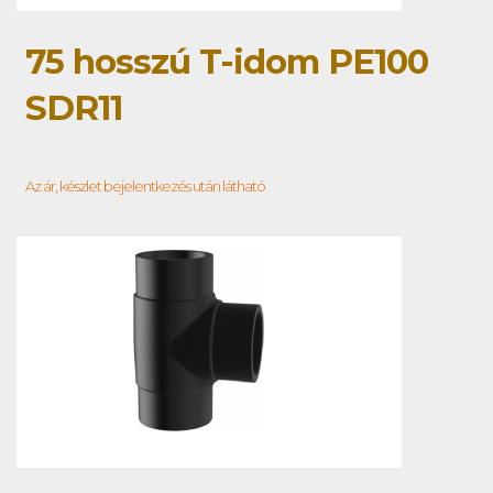
75 hosszú T-idom PE100
SDR11
Az ár, készlet bejelentkezés után látható