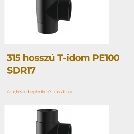
315 hosszú T-idom PE100
SDR17
Az ár, készlet bejelentkezés után látható