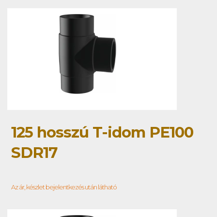
125 hosszú T-idom PE100
SDR17
Az ár, készlet bejelentkezés után látható