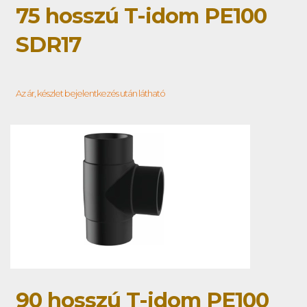
75 hosszú T-idom PE100
SDR17
Az ár, készlet bejelentkezés után látható
90 hosszú T-idom PE100