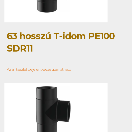
63 hosszú T-idom PE100
SDR11
Az ár, készlet bejelentkezés után látható