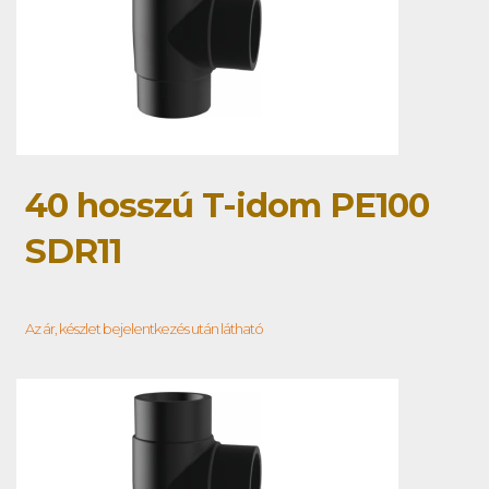
40 hosszú T-idom PE100
SDR11
Az ár, készlet bejelentkezés után látható