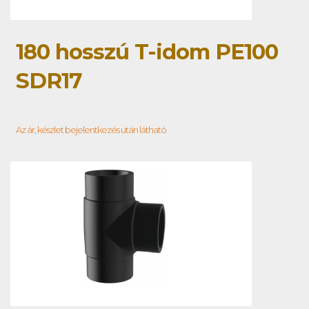
180 hosszú T-idom PE100
SDR17
Az ár, készlet bejelentkezés után látható