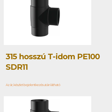
315 hosszú T-idom PE100
SDR11
Az ár, készlet bejelentkezés után látható