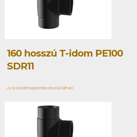
160 hosszú T-idom PE100
SDR11
Az ár, készlet bejelentkezés után látható