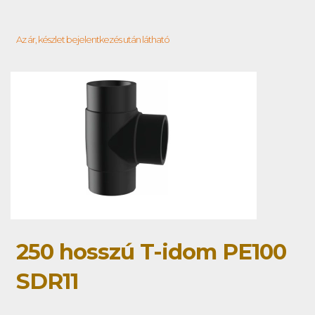
Az ár, készlet bejelentkezés után látható
250 hosszú T-idom PE100
SDR11