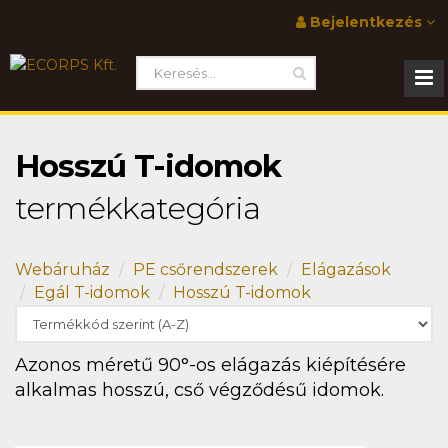
Bejelentkezés
Hosszú T-idomok
termékkategória
Webáruház
PE csőrendszerek
Elágazások
Egál T-idomok
Hosszú T-idomok
Azonos méretű 90°-os elágazás kiépítésére
alkalmas hosszú, cső végződésű idomok.