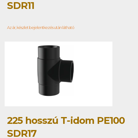
SDR11
Az ár, készlet bejelentkezés után látható
225 hosszú T-idom PE100
SDR17