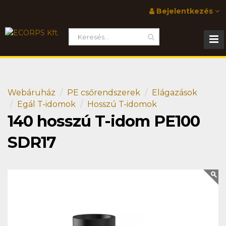
Bejelentkezés
Webáruház
PE csőrendszerek
Elágazások
Egál T-idomok
Hosszú T-idomok
140 hosszú T-idom PE100
SDR17