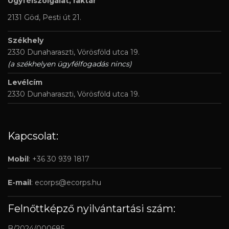
Ügyfélszolgálat, raktár
2131 Göd, Pesti út 21.
Székhely
2330 Dunaharaszti, Vörösföld utca 19.
(a székhelyen ügyfélfogadás nincs)
Levélcím
2330 Dunaharaszti, Vörösföld utca 19.
Kapcsolat:
Mobil
: +36 30 939 1817
E-mail
:
ecorps@ecorps.hu
Felnőttképző nyilvántartási szám:
B/2024/000685