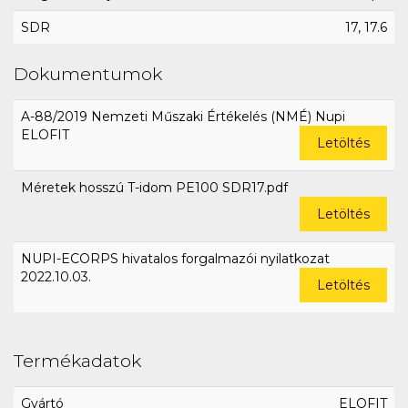
SDR
17, 17.6
Dokumentumok
A-88/2019 Nemzeti Műszaki Értékelés (NMÉ) Nupi
ELOFIT
Letöltés
Méretek hosszú T-idom PE100 SDR17.pdf
Letöltés
NUPI-ECORPS hivatalos forgalmazói nyilatkozat
2022.10.03.
Letöltés
Termékadatok
Gyártó
ELOFIT