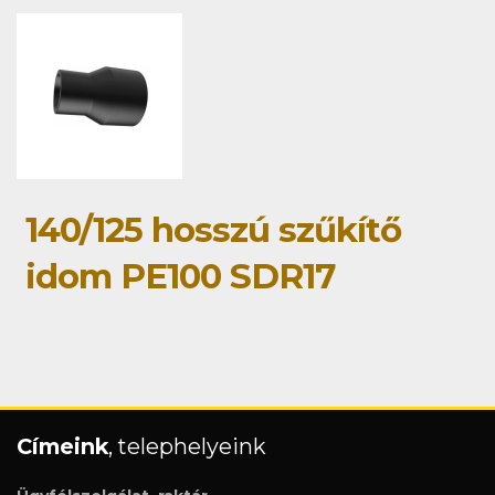
140/125 hosszú szűkítő
idom PE100 SDR17
Címeink
, telephelyeink