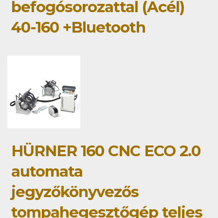
befogósorozattal (Acél)
40-160 +Bluetooth
HÜRNER 160 CNC ECO 2.0
automata
jegyzőkönyvezős
tompahegesztőgép teljes