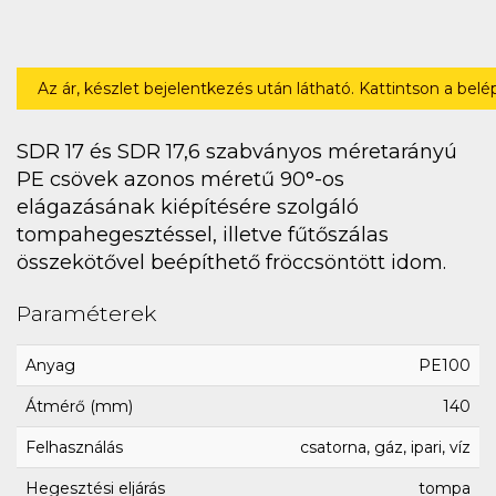
Az ár, készlet bejelentkezés után látható. Kattintson a bel
SDR 17 és SDR 17,6 szabványos méretarányú
PE csövek azonos méretű 90°-os
elágazásának kiépítésére szolgáló
tompahegesztéssel, illetve fűtőszálas
összekötővel beépíthető fröccsöntött idom.
Paraméterek
Anyag
PE100
Átmérő (mm)
140
Felhasználás
csatorna, gáz, ipari, víz
Hegesztési eljárás
tompa