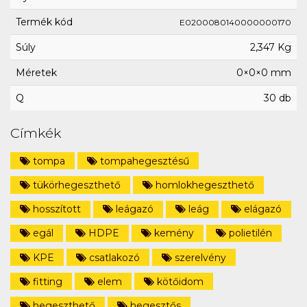
Termék kód
E0200080140000000170
Súly
2,347 Kg
Méretek
0×0×0 mm
Q
30 db
Címkék
tompa
tompahegesztésű
tükörhegeszthető
homlokhegeszthető
hosszított
leágazó
leág
elágazó
egál
HDPE
kemény
polietilén
KPE
csatlakozó
szerelvény
fitting
elem
kötőidom
hegeszthető
hegesztős