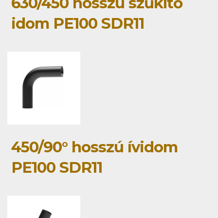
630/450 hosszú szűkítő
idom PE100 SDR11
450/90° hosszú ívidom
PE100 SDR11