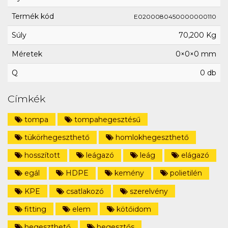
Termék kód
E0200080450000000110
Súly
70,200 Kg
Méretek
0×0×0 mm
Q
0 db
Címkék
tompa
tompahegesztésű
tükörhegeszthető
homlokhegeszthető
hosszított
leágazó
leág
elágazó
egál
HDPE
kemény
polietilén
KPE
csatlakozó
szerelvény
fitting
elem
kötőidom
hegeszthető
hegesztős