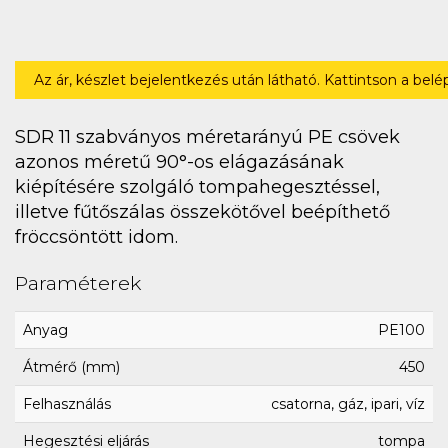
Az ár, készlet bejelentkezés után látható. Kattintson a bel
SDR 11 szabványos méretarányú PE csövek
azonos méretű 90°-os elágazásának
kiépítésére szolgáló tompahegesztéssel,
illetve fűtőszálas összekötővel beépíthető
fröccsöntött idom.
Paraméterek
Anyag
PE100
Átmérő (mm)
450
Felhasználás
csatorna, gáz, ipari, víz
Hegesztési eljárás
tompa