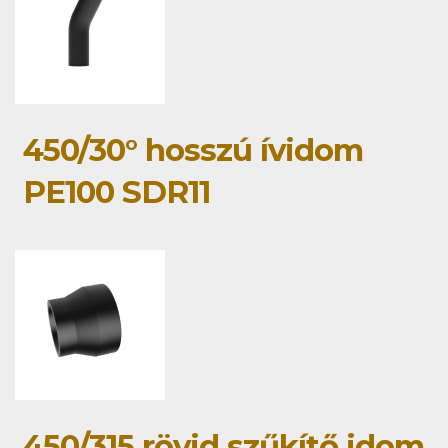
450/30° hosszú ívidom
PE100 SDR11
450/315 rövid szűkítő idom