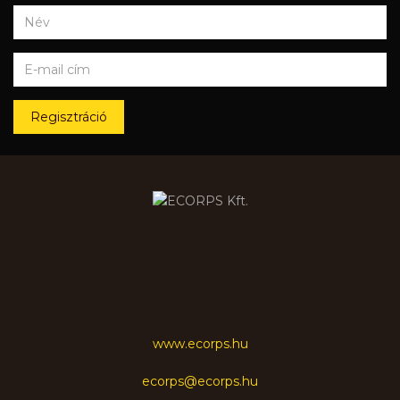
Regisztráció
www.ecorps.hu
ecorps@ecorps.hu