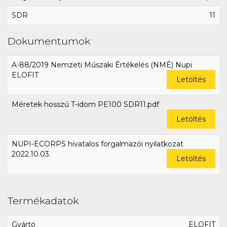
SDR
11
Dokumentumok
A-88/2019 Nemzeti Műszaki Értékelés (NMÉ) Nupi
ELOFIT
Letöltés
Méretek hosszú T-idom PE100 SDR11.pdf
Letöltés
NUPI-ECORPS hivatalos forgalmazói nyilatkozat
2022.10.03.
Letöltés
Termékadatok
Gyártó
ELOFIT