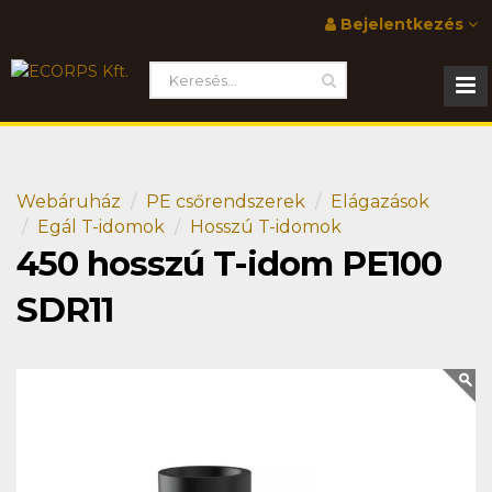
Bejelentkezés
Webáruház
PE csőrendszerek
Elágazások
Egál T-idomok
Hosszú T-idomok
450 hosszú T-idom PE100
SDR11