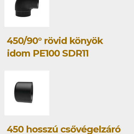
450/90° rövid könyök
idom PE100 SDR11
450 hosszú csővégelzáró