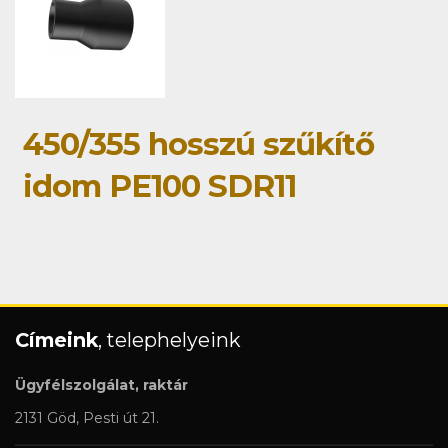
450/355 hosszú szűkítő
idom PE100 SDR11
Címeink
, telephelyeink
Ügyfélszolgálat, raktár
2131 Göd, Pesti út 21.