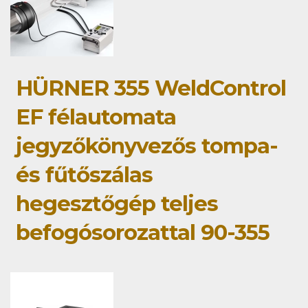
HÜRNER 355 WeldControl
EF félautomata
jegyzőkönyvezős tompa-
és fűtőszálas
hegesztőgép teljes
befogósorozattal 90-355