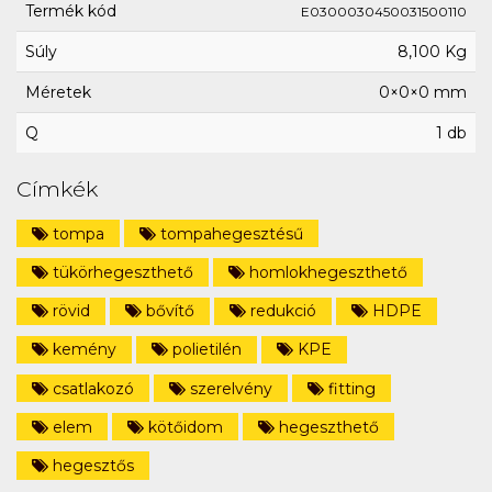
Termék kód
E0300030450031500110
Súly
8,100 Kg
Méretek
0×0×0 mm
Q
1 db
Címkék
tompa
tompahegesztésű
tükörhegeszthető
homlokhegeszthető
rövid
bővítő
redukció
HDPE
kemény
polietilén
KPE
csatlakozó
szerelvény
fitting
elem
kötőidom
hegeszthető
hegesztős