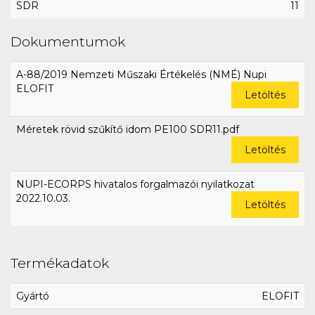
SDR
11
Dokumentumok
A-88/2019 Nemzeti Műszaki Értékelés (NMÉ) Nupi
ELOFIT
Letöltés
Méretek rövid szűkítő idom PE100 SDR11.pdf
Letöltés
NUPI-ECORPS hivatalos forgalmazói nyilatkozat
2022.10.03.
Letöltés
Termékadatok
Gyártó
ELOFIT