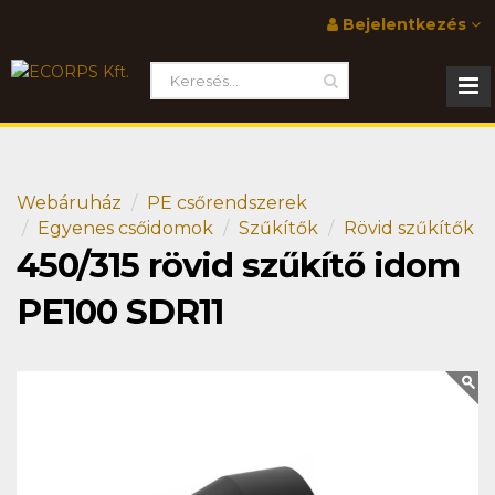
Bejelentkezés
Webáruház
PE csőrendszerek
Egyenes csőidomok
Szűkítők
Rövid szűkítők
450/315 rövid szűkítő idom
PE100 SDR11