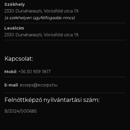
Székhely
2330 Dunaharaszti, Vörösföld utca 19.
(a székhelyen ügyfélfogadás nincs)
Levélcím
2330 Dunaharaszti, Vörösföld utca 19.
Kapcsolat:
Mobil
: +36 30 939 1817
E-mail
:
ecorps@ecorps.hu
Felnőttképző nyilvántartási szám:
B/2024/000685