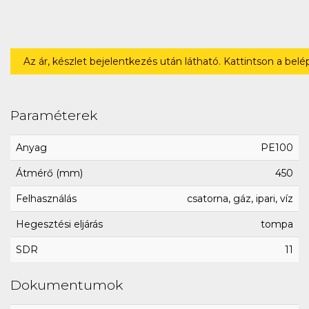
Az ár, készlet bejelentkezés után látható. Kattintson a bel
Paraméterek
Anyag
PE100
Átmérő (mm)
450
Felhasználás
csatorna, gáz, ipari, víz
Hegesztési eljárás
tompa
SDR
11
Dokumentumok