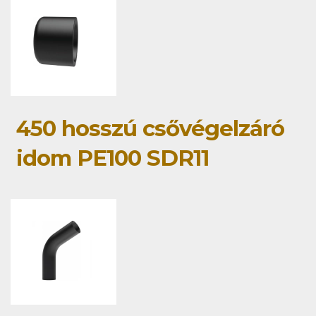
450 hosszú csővégelzáró
idom PE100 SDR11