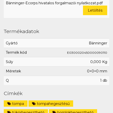
Bänninger-Ecorps hivatalos forgalmazói nyilatkozat.pdf
Letöltés
Termékadatok
Gyártó
Bänninger
Termék kód
E0300020450000090110
Súly
0,000 Kg
Méretek
0×0×0 mm
Q
1 db
Címkék
tompa
tompahegesztésű
tükörhegeszthető
homlokhegeszthető