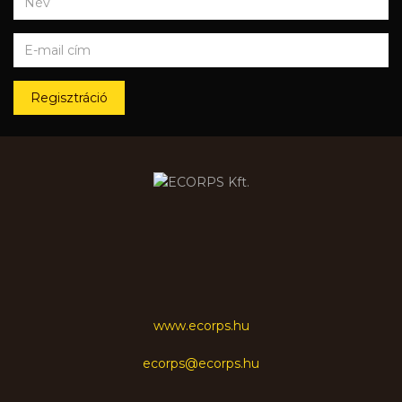
Regisztráció
www.ecorps.hu
ecorps@ecorps.hu