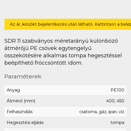
Az ár, készlet bejelentkezés után látható. Kattintson a bel
SDR 11 szabványos méretarányú különböző
átmérőjű PE csövek egytengelyű
összekötésére alkalmas tompa hegesztéssel
beépíthető fröccsöntött idom.
Paraméterek
Anyag
PE100
Átmérő (mm)
400, 450
Felhasználás
csatorna, gáz, ipari, víz
Hegesztési eljárás
tompa