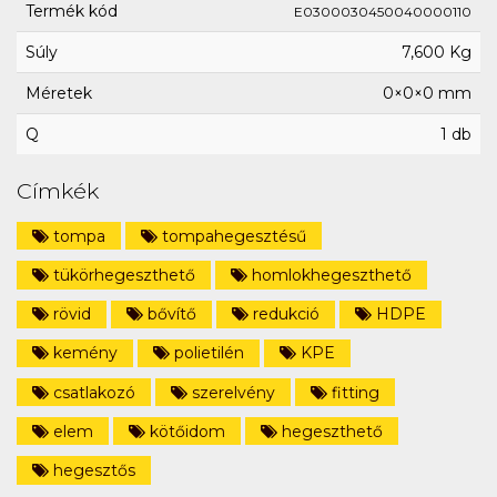
Termék kód
E0300030450040000110
Súly
7,600 Kg
Méretek
0×0×0 mm
Q
1 db
Címkék
tompa
tompahegesztésű
tükörhegeszthető
homlokhegeszthető
rövid
bővítő
redukció
HDPE
kemény
polietilén
KPE
csatlakozó
szerelvény
fitting
elem
kötőidom
hegeszthető
hegesztős