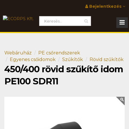
Bejelentkezés
Webáruház
PE csőrendszerek
Egyenes csőidomok
Szűkítők
Rövid szűkítők
450/400 rövid szűkítő idom
PE100 SDR11