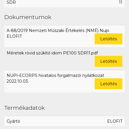
SDR
11
Dokumentumok
A-88/2019 Nemzeti Műszaki Értékelés (NMÉ) Nupi
ELOFIT
Letöltés
Méretek rövid szűkítő idom PE100 SDR11.pdf
Letöltés
NUPI-ECORPS hivatalos forgalmazói nyilatkozat
2022.10.03.
Letöltés
Termékadatok
Gyártó
ELOFIT