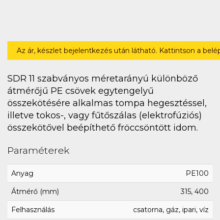
Az ár, készlet bejelentkezés után látható. Kattintson a bel
SDR 11 szabványos méretarányú különböző
átmérőjű PE csövek egytengelyű
összekötésére alkalmas tompa hegesztéssel,
illetve tokos-, vagy fűtőszálas (elektrofúziós)
összekötővel beépíthető fröccsöntött idom.
Paraméterek
Anyag
PE100
Átmérő (mm)
315, 400
Felhasználás
csatorna, gáz, ipari, víz