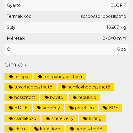
Gyártó
ELOFIT
Termék kód
E0200030400031500110
Súly
16,667 Kg
Méretek
0×0×0 mm
Q
6 db
Címkék
tompa
tompahegesztésű
tükörhegeszthető
homlokhegeszthető
hosszított
bővítő
redukció
HDPE
kemény
polietilén
KPE
csatlakozó
szerelvény
fitting
elem
kötőidom
hegeszthető