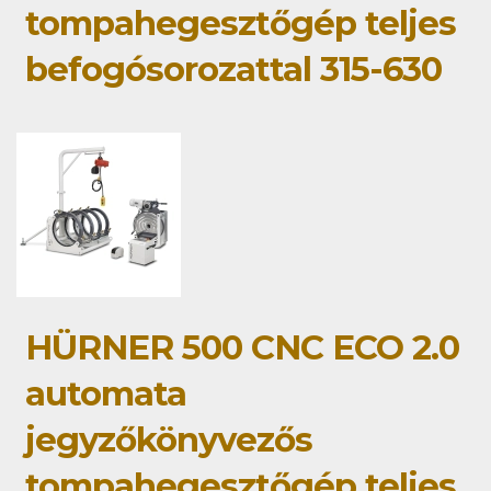
tompahegesztőgép teljes
befogósorozattal 315-630
HÜRNER 500 CNC ECO 2.0
automata
jegyzőkönyvezős
tompahegesztőgép teljes