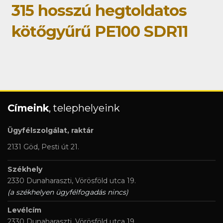
315 hosszú hegtoldatos
kötőgyűrű PE100 SDR11
Címeink
, telephelyeink
Ügyfélszolgálat, raktár
2131 Göd, Pesti út 21.
Székhely
2330 Dunaharaszti, Vörösföld utca 19.
(a székhelyen ügyfélfogadás nincs)
Levélcím
2330 Dunaharaszti, Vörösföld utca 19.