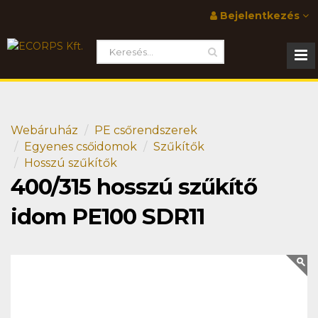
Bejelentkezés
Webáruház
PE csőrendszerek
Egyenes csőidomok
Szűkítők
Hosszú szűkítők
400/315 hosszú szűkítő
idom PE100 SDR11