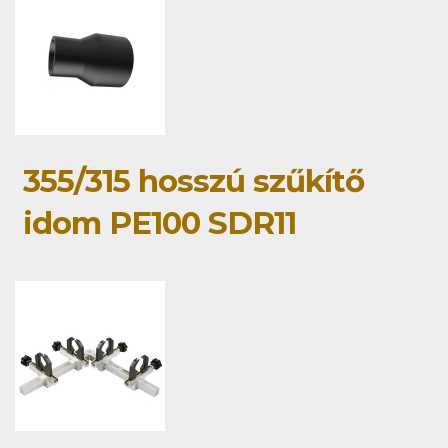
355/315 hosszú szűkítő
idom PE100 SDR11