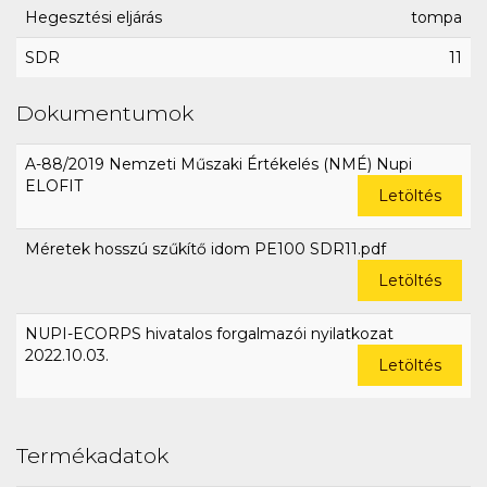
Hegesztési eljárás
tompa
SDR
11
Dokumentumok
A-88/2019 Nemzeti Műszaki Értékelés (NMÉ) Nupi
ELOFIT
Letöltés
Méretek hosszú szűkítő idom PE100 SDR11.pdf
Letöltés
NUPI-ECORPS hivatalos forgalmazói nyilatkozat
2022.10.03.
Letöltés
Termékadatok