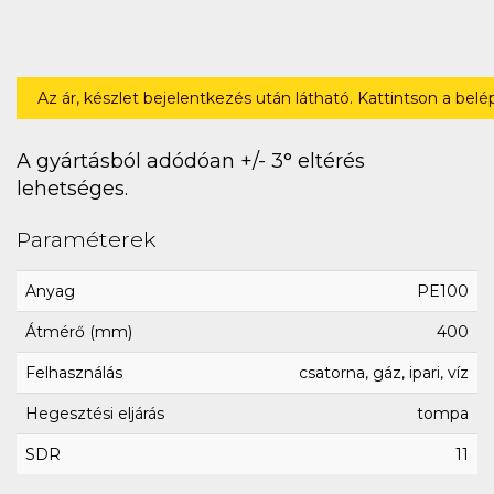
Az ár, készlet bejelentkezés után látható. Kattintson a bel
A gyártásból adódóan +/- 3° eltérés
lehetséges.
Paraméterek
Anyag
PE100
Átmérő (mm)
400
Felhasználás
csatorna, gáz, ipari, víz
Hegesztési eljárás
tompa
SDR
11