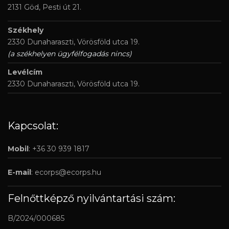
2131 Göd, Pesti út 21.
Székhely
2330 Dunaharaszti, Vörösföld utca 19.
(a székhelyen ügyfélfogadás nincs)
Levélcím
2330 Dunaharaszti, Vörösföld utca 19.
Kapcsolat:
Mobil
: +36 30 939 1817
E-mail
:
ecorps@ecorps.hu
Felnőttképző nyilvántartási szám:
B/2024/000685