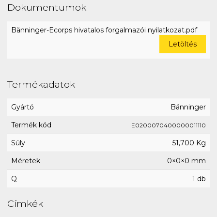
Dokumentumok
Bänninger-Ecorps hivatalos forgalmazói nyilatkozat.pdf
Letöltés
Termékadatok
Gyártó
Bänninger
Termék kód
E0200070400000011110
Súly
51,700 Kg
Méretek
0×0×0 mm
Q
1 db
Címkék