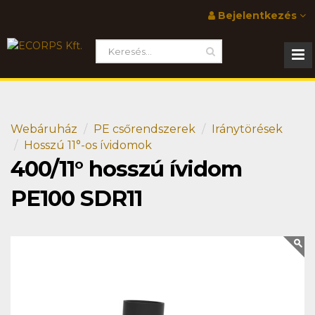
Bejelentkezés
Webáruház
PE csőrendszerek
Iránytörések
Hosszú 11°-os ívidomok
400/11° hosszú ívidom
PE100 SDR11