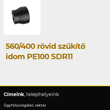
560/400 rövid szűkítő
idom PE100 SDR11
Címeink
, telephelyeink
Ügyfélszolgálat, raktár