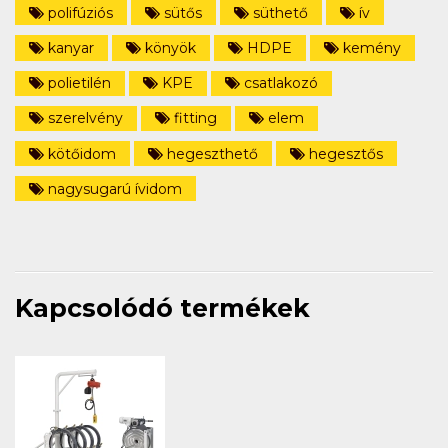
polifúziós
sütős
süthető
ív
kanyar
könyök
HDPE
kemény
polietilén
KPE
csatlakozó
szerelvény
fitting
elem
kötőidom
hegeszthető
hegesztős
nagysugarú ívidom
Kapcsolódó termékek