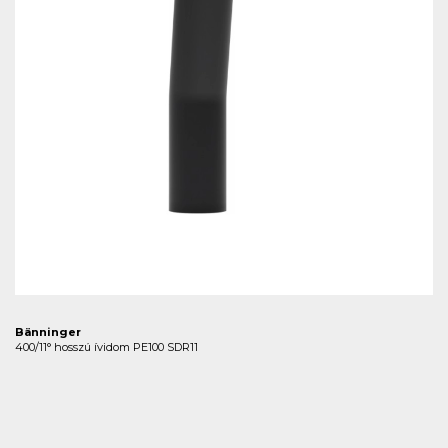
Bänninger
400/11° hosszú ívidom PE100 SDR11