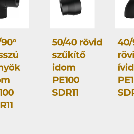
/90°
50/40 rövid
40/
sszú
szűkítő
röv
nyök
idom
ívi
om
PE100
PE1
100
SDR11
SDR
R11