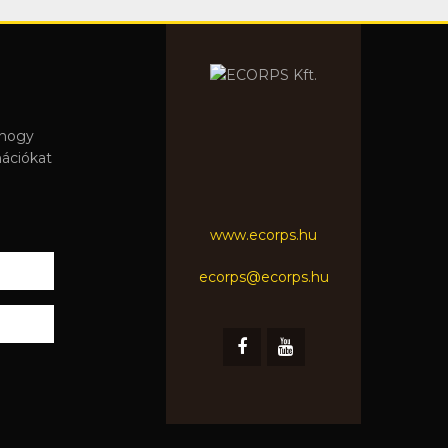
 hogy
mációkat
www.ecorps.hu
ecorps@ecorps.hu