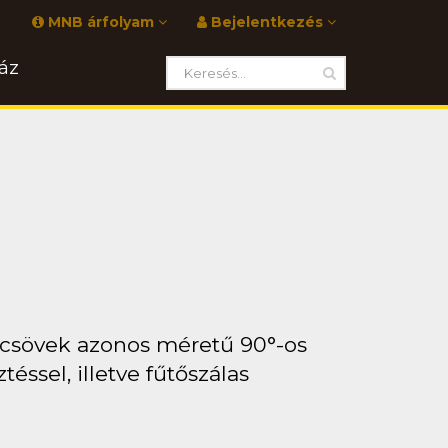
MNB árfolyam
Bejelentkezés
áz
 csövek azonos méretű 90°-os
ssel, illetve fűtőszálas