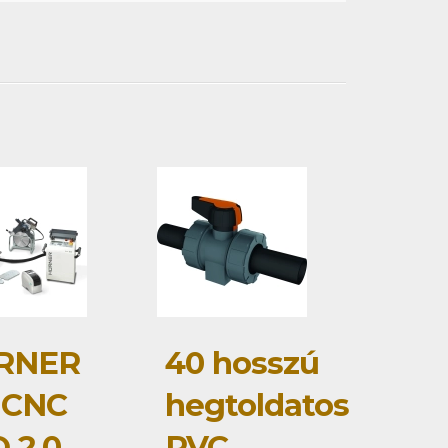
RNER
40 hosszú
 CNC
hegtoldatos
 2.0
PVC