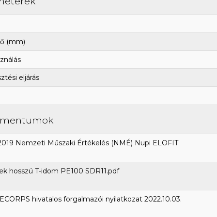
méterek
ő (mm)
ználás
tési eljárás
umentumok
2019 Nemzeti Műszaki Értékelés (NMÉ) Nupi ELOFIT
ek hosszú T-idom PE100 SDR11.pdf
CORPS hivatalos forgalmazói nyilatkozat 2022.10.03.