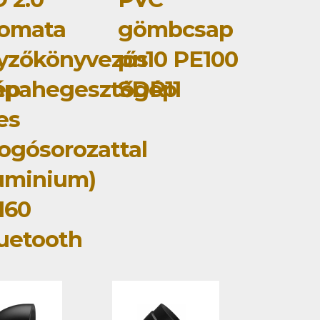
tomata
gömbcsap
yzőkönyvezős
pn10 PE100
ép
mpahegesztőgép
SDR11
jes
ogósorozattal
uminium)
160
uetooth