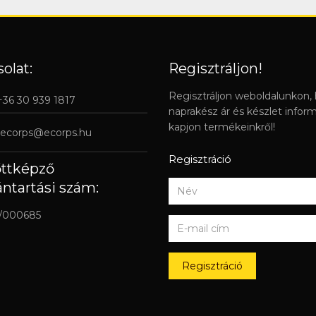
olat:
Regisztráljon!
Regisztráljon weboldalunkon,
 +36 30 939 1817
naprakész ár és készlet infor
kapjon termékeinkről!
ecorps@ecorps.hu
Regisztráció
őttképző
ántartási szám:
/000685
Regisztráció