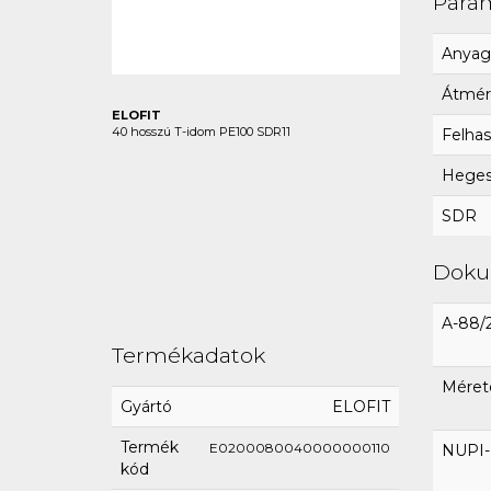
Para
Anyag
Átmér
ELOFIT
40 hosszú T-idom PE100 SDR11
Felhas
Hegesz
SDR
Dok
A-88/
Termékadatok
Méret
Gyártó
ELOFIT
Termék
E0200080040000000110
NUPI-E
kód