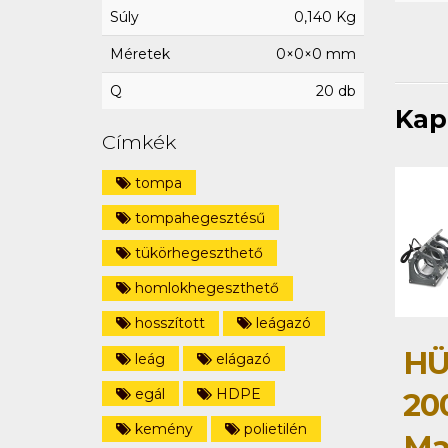
Súly
0,140 Kg
Méretek
0×0×0 mm
Q
20 db
Kap
Címkék
tompa
tompahegesztésű
tükörhegeszthető
homlokhegeszthető
hosszított
leágazó
HÜ
leág
elágazó
egál
HDPE
20
kemény
polietilén
Ma