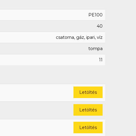
PE100
40
csatorna, gáz, ipari, víz
tompa
11
Letöltés
Letöltés
Letöltés