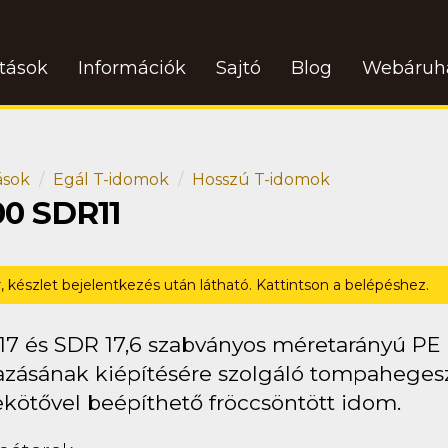
atások
Információk
Sajtó
Blog
Webáruh
ások
Egál T-idomok
Hosszú T-idomok
00 SDR11
r, készlet bejelentkezés után látható. Kattintson a belépéshez.
17 és SDR 17,6 szabványos méretarányú PE
zásának kiépítésére szolgáló tompahegeszté
ekötővel beépíthető fröccsöntött idom.