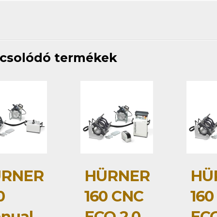
csolódó termékek
RNER
HÜRNER
HÜ
0
160 CNC
160
nual
ECO 2.0
ECO