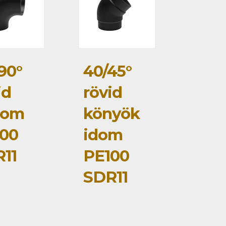
90°
40/45°
id
rövid
dom
könyök
00
idom
11
PE100
SDR11