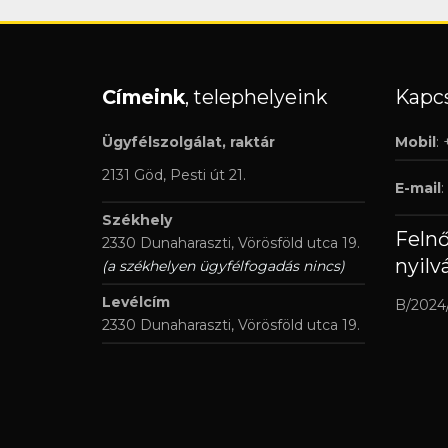
Címeink
, telephelyeink
Kapcs
Ügyfélszolgálat, raktár
Mobil
:
2131 Göd, Pesti út 21.
E-mail
:
Székhely
Feln
2330 Dunaharaszti, Vörösföld utca 19.
nyilv
(a székhelyen ügyfélfogadás nincs)
Levélcím
B/2024
2330 Dunaharaszti, Vörösföld utca 19.