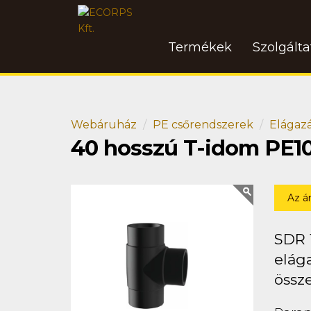
Termékek
Szolgált
Webáruház
PE csőrendszerek
Elágaz
40 hosszú T-idom PE1
Az á
SDR 
elága
össz