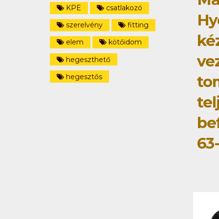
KPE
csatlakozó
Hy
szerelvény
fitting
ké
elem
kötőidom
ve
hegeszthető
hegesztős
to
tel
be
63