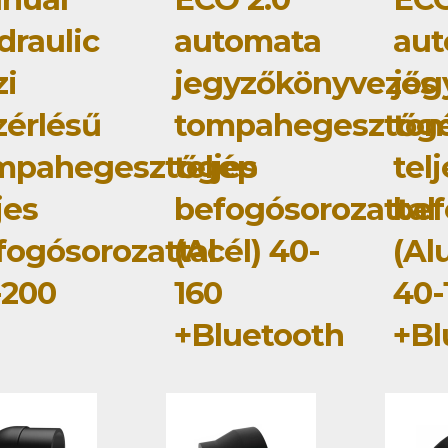
draulic
automata
au
zi
jegyzőkönyvezős
jeg
zérlésű
tompahegesztőg
to
mpahegesztőgép
teljes
tel
jes
befogósorozattal
bef
fogósorozattal
(Acél) 40-
(Al
-200
160
40-
+Bluetooth
+Bl