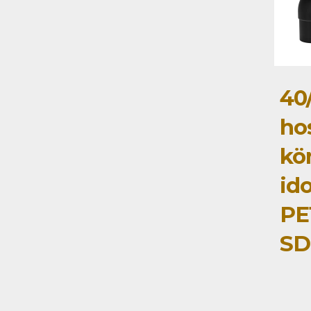
40
ho
kö
id
PE
SD