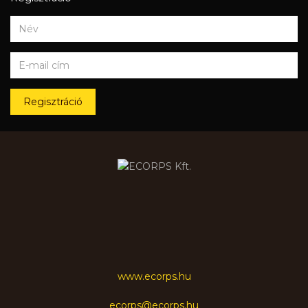
Regisztráció
www.ecorps.hu
ecorps@ecorps.hu