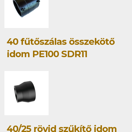
40 fűtőszálas összekötő
idom PE100 SDR11
40/25 rövid szűkítő idom