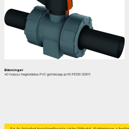
Bänninger
40 hosszú hegtoldatos PVC gömbcsap pn10 PE100 SDR11
Az ár, készlet bejelentkezés után látható. Kattintson a bel