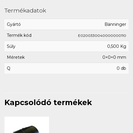
Termékadatok
Gyártó
Bänninger
Termék kód
E0200330040000000110
Súly
0,500 Kg
Méretek
0×0×0 mm
Q
0 db
Kapcsolódó termékek