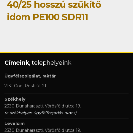
40/25 hosszú szűkítő
idom PE100 SDR11
Címeink
, telephelyeink
Ügyfélszolgálat, raktár
2131 Göd, Pesti út 21.
Székhely
2330 Dunaharaszti, Vörösföld utca 19.
(a székhelyen ügyfélfogadás nincs)
Levélcím
2330 Dunaharaszti, Vörösföld utca 19.