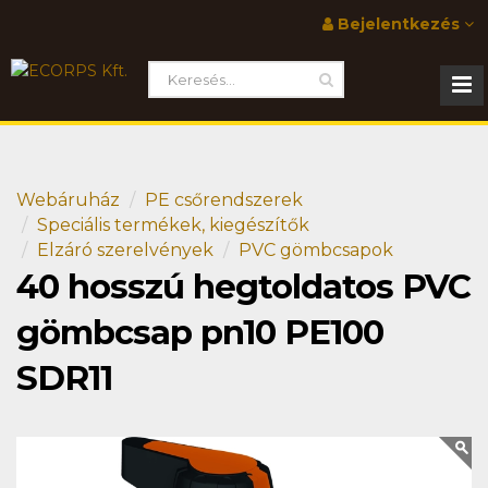
Bejelentkezés
Webáruház
PE csőrendszerek
Speciális termékek, kiegészítők
Elzáró szerelvények
PVC gömbcsapok
40 hosszú hegtoldatos PVC
gömbcsap pn10 PE100
SDR11