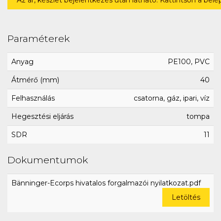
Paraméterek
Anyag
PE100, PVC
Átmérő (mm)
40
Felhasználás
csatorna, gáz, ipari, víz
Hegesztési eljárás
tompa
SDR
11
Dokumentumok
Bänninger-Ecorps hivatalos forgalmazói nyilatkozat.pdf
Letöltés