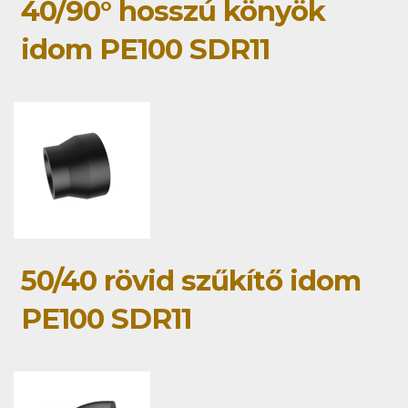
40/90° hosszú könyök
idom PE100 SDR11
50/40 rövid szűkítő idom
PE100 SDR11