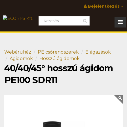
Bejelentkezés
Webáruház
PE csőrendszerek
Elágazások
Ágidomok
Hosszú ágidomok
40/40/45° hosszú ágidom
PE100 SDR11