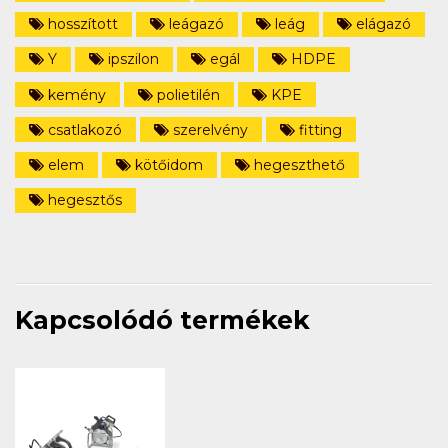
hosszított
leágazó
leág
elágazó
Y
ipszilon
egál
HDPE
kemény
polietilén
KPE
csatlakozó
szerelvény
fitting
elem
kötőidom
hegeszthető
hegesztős
Kapcsolódó termékek