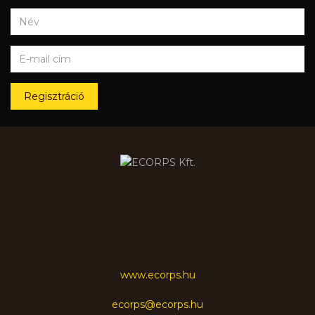
Regisztráció
www.ecorps.hu
ecorps@ecorps.hu