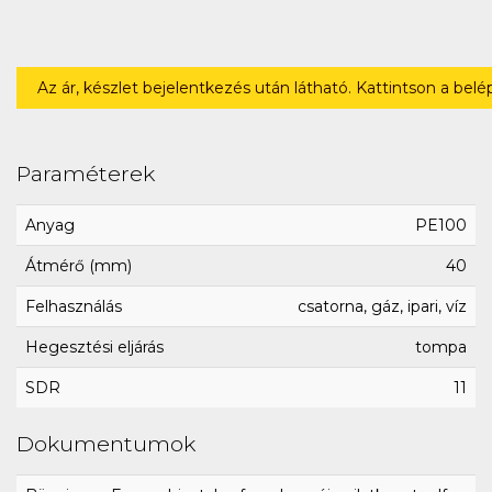
Az ár, készlet bejelentkezés után látható. Kattintson a bel
Paraméterek
Anyag
PE100
Átmérő (mm)
40
Felhasználás
csatorna, gáz, ipari, víz
Hegesztési eljárás
tompa
SDR
11
Dokumentumok