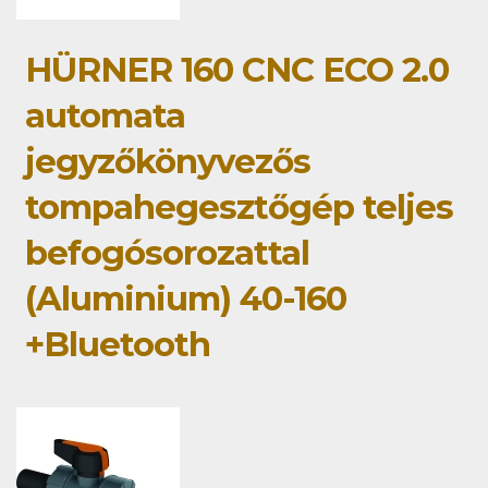
HÜRNER 160 CNC ECO 2.0
automata
jegyzőkönyvezős
tompahegesztőgép teljes
befogósorozattal
(Aluminium) 40-160
+Bluetooth