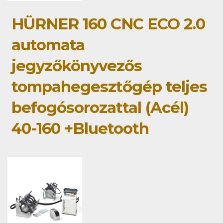
HÜRNER 160 CNC ECO 2.0
automata
jegyzőkönyvezős
tompahegesztőgép teljes
befogósorozattal (Acél)
40-160 +Bluetooth