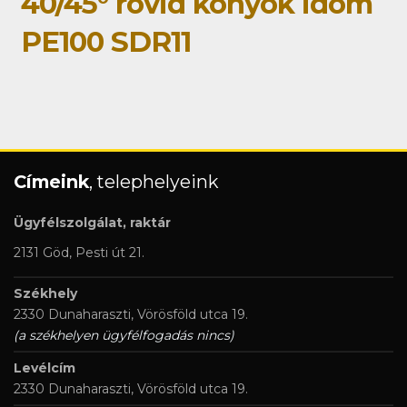
40/45° rövid könyök idom
PE100 SDR11
Címeink
, telephelyeink
Ügyfélszolgálat, raktár
2131 Göd, Pesti út 21.
Székhely
2330 Dunaharaszti, Vörösföld utca 19.
(a székhelyen ügyfélfogadás nincs)
Levélcím
2330 Dunaharaszti, Vörösföld utca 19.