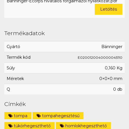
Bänninger-Ecorps hivatalos forgalmazói nyilatkozat.pdf
Letöltés
Termékadatok
Gyártó
Bänninger
Termék kód
E0200120040000045110
Súly
0,160 Kg
Méretek
0×0×0 mm
Q
0 db
Címkék
tompa
tompahegesztésű
tükörhegeszthető
homlokhegeszthető