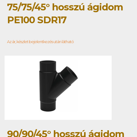
75/75/45° hosszú ágidom
PE100 SDR17
Az ár, készlet bejelentkezés után látható
90/90/45° hosszú ágidom