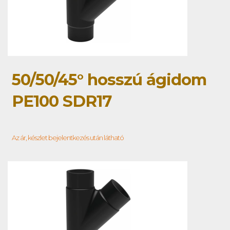
50/50/45° hosszú ágidom
PE100 SDR17
Az ár, készlet bejelentkezés után látható