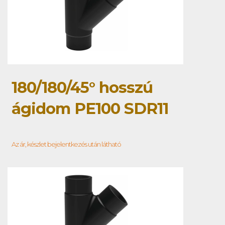
180/180/45° hosszú
ágidom PE100 SDR11
Az ár, készlet bejelentkezés után látható