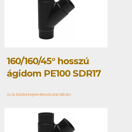
160/160/45° hosszú
ágidom PE100 SDR17
Az ár, készlet bejelentkezés után látható