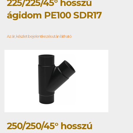
225/225/45° hosszú
ágidom PE100 SDR17
Az ár, készlet bejelentkezés után látható
250/250/45° hosszú