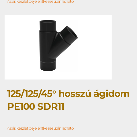
Az ár, készlet bejelentkezés után látható
125/125/45° hosszú ágidom
PE100 SDR11
Az ár, készlet bejelentkezés után látható