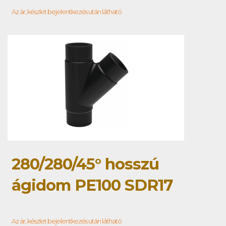
Az ár, készlet bejelentkezés után látható
280/280/45° hosszú
ágidom PE100 SDR17
Az ár, készlet bejelentkezés után látható