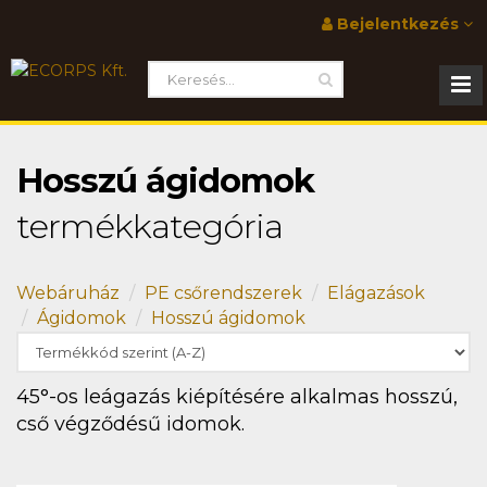
Bejelentkezés
Hosszú ágidomok
termékkategória
Webáruház
PE csőrendszerek
Elágazások
Ágidomok
Hosszú ágidomok
45°-os leágazás kiépítésére alkalmas hosszú,
cső végződésű idomok.