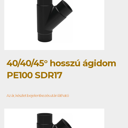
40/40/45° hosszú ágidom
PE100 SDR17
Az ár, készlet bejelentkezés után látható