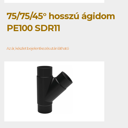
75/75/45° hosszú ágidom
PE100 SDR11
Az ár, készlet bejelentkezés után látható