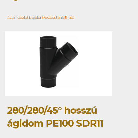
Az ár, készlet bejelentkezés után látható
280/280/45° hosszú
ágidom PE100 SDR11