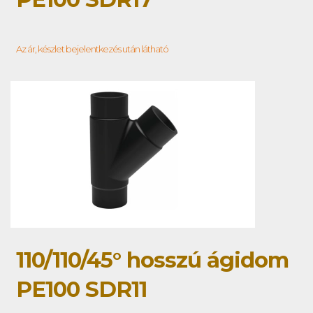
Az ár, készlet bejelentkezés után látható
110/110/45° hosszú ágidom
PE100 SDR11