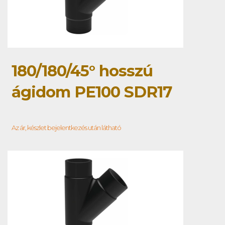
180/180/45° hosszú
ágidom PE100 SDR17
Az ár, készlet bejelentkezés után látható