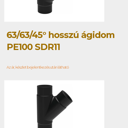
63/63/45° hosszú ágidom
PE100 SDR11
Az ár, készlet bejelentkezés után látható