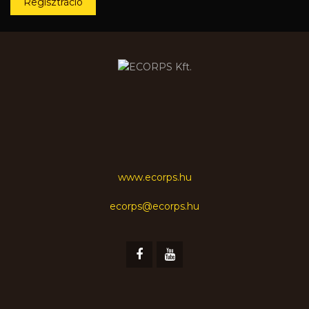
Regisztráció
www.ecorps.hu
ecorps@ecorps.hu