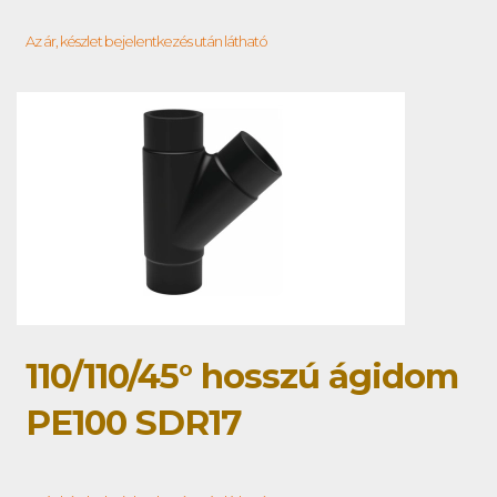
Az ár, készlet bejelentkezés után látható
110/110/45° hosszú ágidom
PE100 SDR17