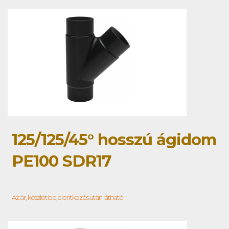
125/125/45° hosszú ágidom
PE100 SDR17
Az ár, készlet bejelentkezés után látható