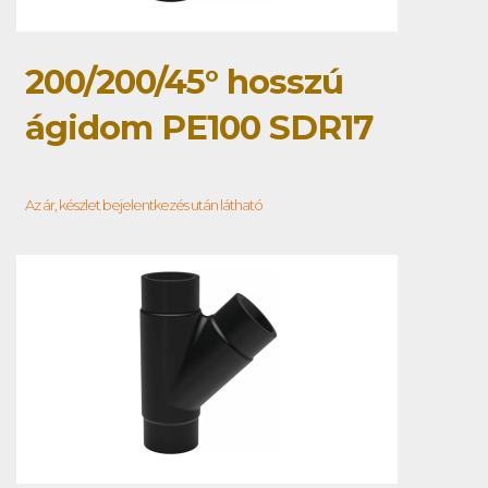
200/200/45° hosszú
ágidom PE100 SDR17
Az ár, készlet bejelentkezés után látható