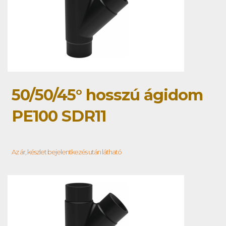
50/50/45° hosszú ágidom
PE100 SDR11
Az ár, készlet bejelentkezés után látható