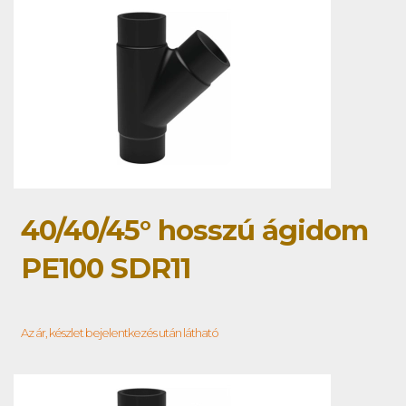
40/40/45° hosszú ágidom
PE100 SDR11
Az ár, készlet bejelentkezés után látható