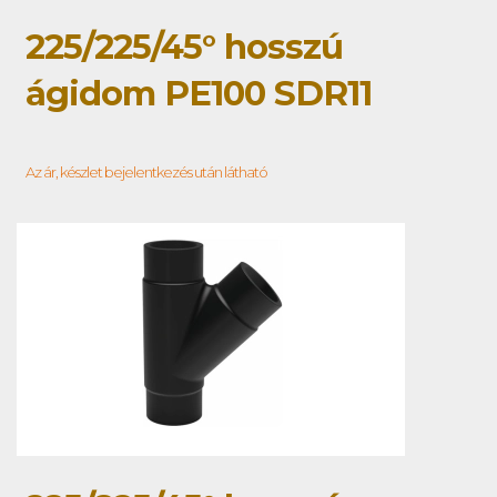
225/225/45° hosszú
ágidom PE100 SDR11
Az ár, készlet bejelentkezés után látható