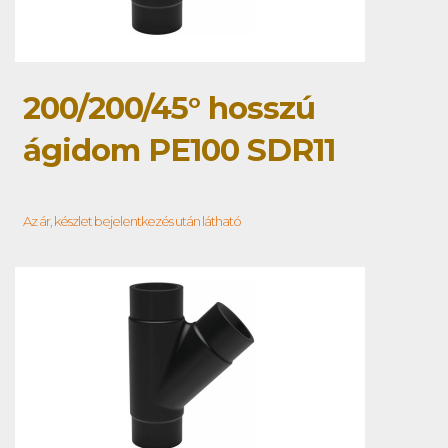
200/200/45° hosszú
ágidom PE100 SDR11
Az ár, készlet bejelentkezés után látható