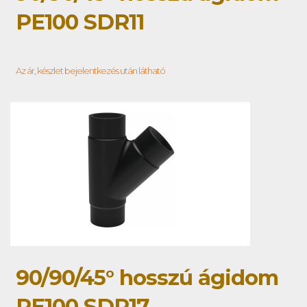
PE100 SDR11
Az ár, készlet bejelentkezés után látható
90/90/45° hosszú ágidom
PE100 SDR17