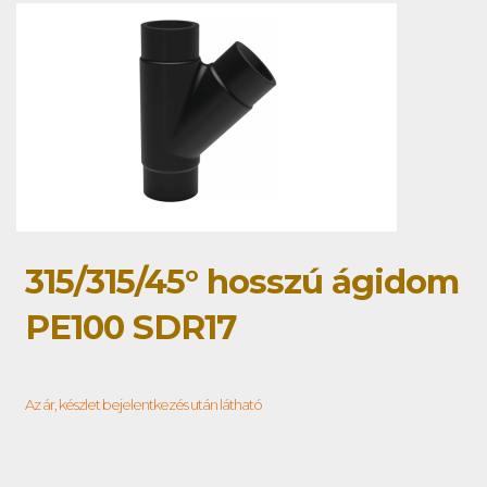
315/315/45° hosszú ágidom
PE100 SDR17
Az ár, készlet bejelentkezés után látható