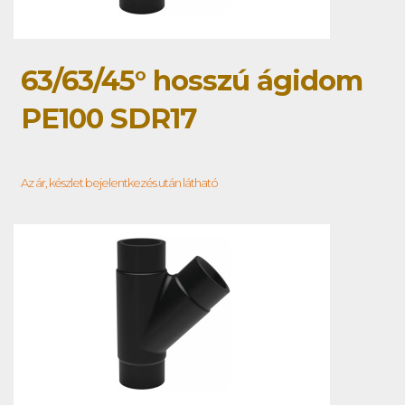
63/63/45° hosszú ágidom
PE100 SDR17
Az ár, készlet bejelentkezés után látható