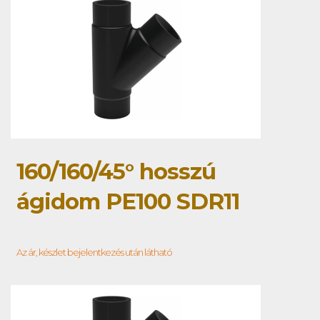
160/160/45° hosszú
ágidom PE100 SDR11
Az ár, készlet bejelentkezés után látható