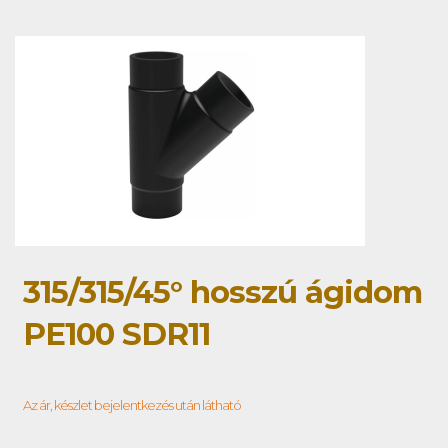
315/315/45° hosszú ágidom
PE100 SDR11
Az ár, készlet bejelentkezés után látható