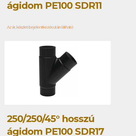
ágidom PE100 SDR11
Az ár, készlet bejelentkezés után látható
250/250/45° hosszú
ágidom PE100 SDR17