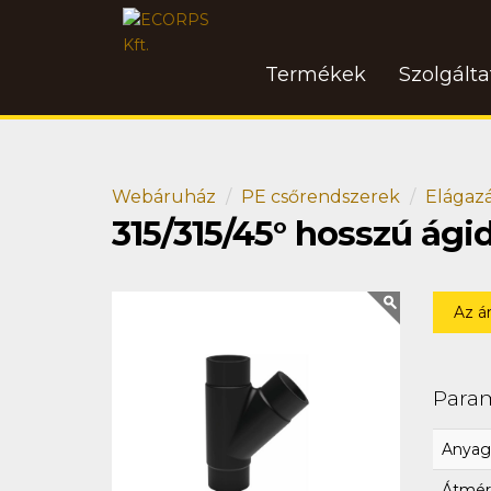
Termékek
Szolgált
Webáruház
PE csőrendszerek
Elágaz
315/315/45° hosszú ág
Az á
Para
Anyag
Átmér