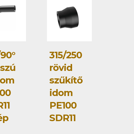
/90°
315/250
szú
rövid
dom
szűkítő
00
idom
11
PE100
ép
SDR11