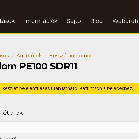
atások
Információk
Sajtó
Blog
Webáruh
ások
Ágidomok
Hosszú ágidomok
idom PE100 SDR11
r, készlet bejelentkezés után látható. Kattintson a belépéshez.
méterek
ő (mm)