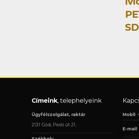
ív
PE
SD
Címeink
, telephelyeink
Kapcs
Ügyfélszolgálat, raktár
Mobil
:
2131 Göd, Pesti út 21.
E-mail
:
Székhely