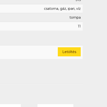
csatorna, gáz, ipari, víz
tompa
11
Letöltés