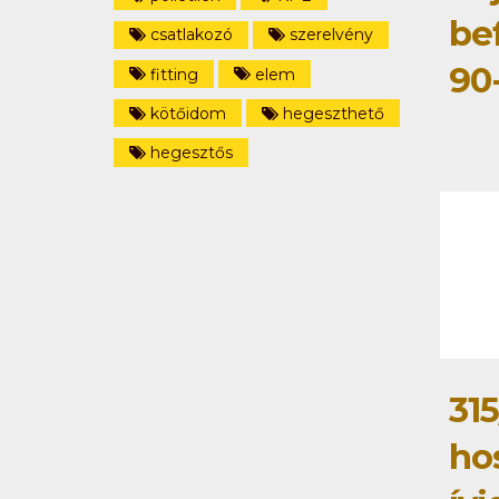
be
csatlakozó
szerelvény
90
fitting
elem
kötőidom
hegeszthető
hegesztős
315
ho