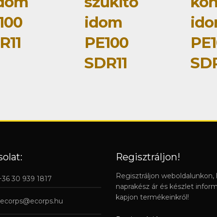
idom
szűkítő
kö
100
idom
id
R11
PE100
PE1
SDR11
SDR
olat:
Regisztráljon!
Regisztráljon weboldalunkon,
 +36 30 939 1817
naprakész ár és készlet infor
kapjon termékeinkről!
ecorps@ecorps.hu