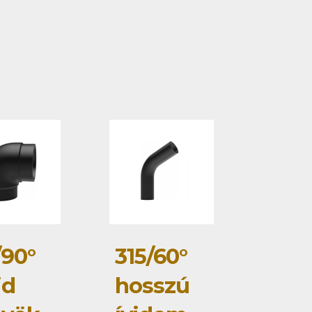
/90°
315/60°
id
hosszú