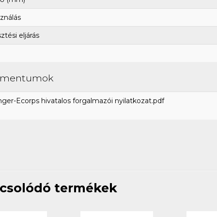
ználás
tési eljárás
umentumok
ger-Ecorps hivatalos forgalmazói nyilatkozat.pdf
csolódó termékek