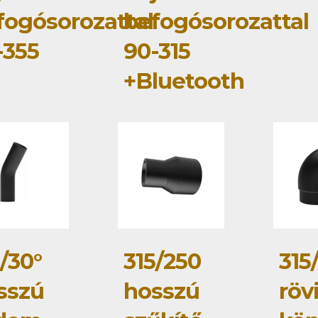
fogósorozattal
befogósorozattal
-355
90-315
+Bluetooth
/30°
315/250
315
sszú
hosszú
röv