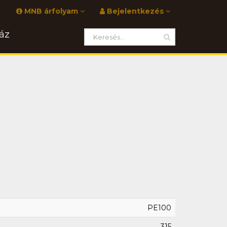
MNB árfolyam
Bejelentkezés
áz
PE100
315