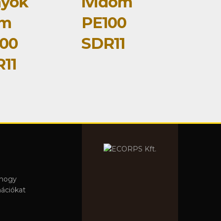
nyök
ívidom
om
PE100
00
SDR11
11
 hogy
mációkat