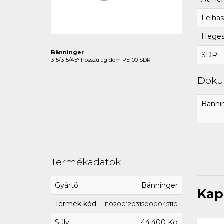
Felhas
Hegesz
Bänninger
SDR
315/315/45° hosszú ágidom PE100 SDR11
Dok
Bännin
Termékadatok
Gyártó
Bänninger
Kap
Termék kód
E0200120315000045110
Súly
44,400 Kg