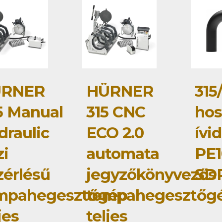
RNER
HÜRNER
315
5 Manual
315 CNC
hos
draulic
ECO 2.0
ívi
zi
automata
PE1
zérlésű
jegyzőkönyvezős
SDR
mpahegesztőgép
tompahegesztőg
jes
teljes