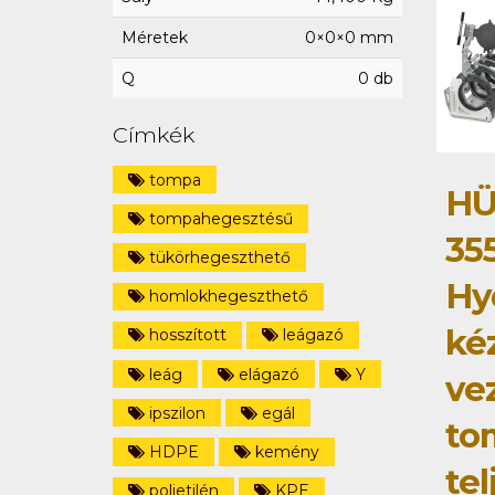
Méretek
0×0×0 mm
Q
0 db
Címkék
tompa
HÜ
tompahegesztésű
35
tükörhegeszthető
Hy
homlokhegeszthető
ké
hosszított
leágazó
leág
elágazó
Y
ve
ipszilon
egál
to
HDPE
kemény
tel
polietilén
KPE