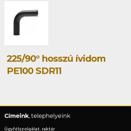
225/90° hosszú ívidom
PE100 SDR11
Címeink
, telephelyeink
Ügyfélszolgálat, raktár