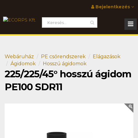
Bejelentkezés
Webáruház
PE csőrendszerek
Elágazások
Ágidomok
Hosszú ágidomok
225/225/45° hosszú ágidom
PE100 SDR11