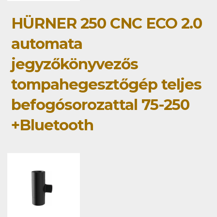
HÜRNER 250 CNC ECO 2.0
automata
jegyzőkönyvezős
tompahegesztőgép teljes
befogósorozattal 75-250
+Bluetooth