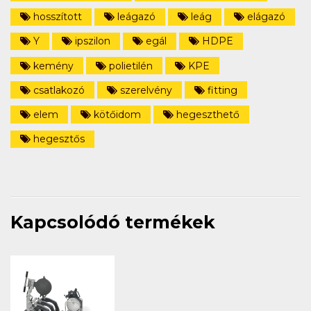
hosszított
leágazó
leág
elágazó
Y
ipszilon
egál
HDPE
kemény
polietilén
KPE
csatlakozó
szerelvény
fitting
elem
kötőidom
hegeszthető
hegesztős
Kapcsolódó termékek