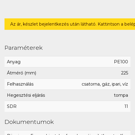
Az ár, készlet bejelentkezés után látható. Kattintson a bel
Paraméterek
Anyag
PE100
Átmérő (mm)
225
Felhasználás
csatorna, gáz, ipari, víz
Hegesztési eljárás
tompa
SDR
11
Dokumentumok