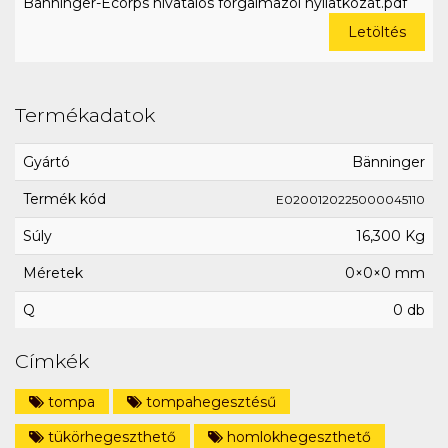
Bänninger-Ecorps hivatalos forgalmazói nyilatkozat.pdf
Letöltés
Termékadatok
Gyártó
Bänninger
Termék kód
E0200120225000045110
Súly
16,300 Kg
Méretek
0×0×0 mm
Q
0 db
Címkék
tompa
tompahegesztésű
tükörhegeszthető
homlokhegeszthető