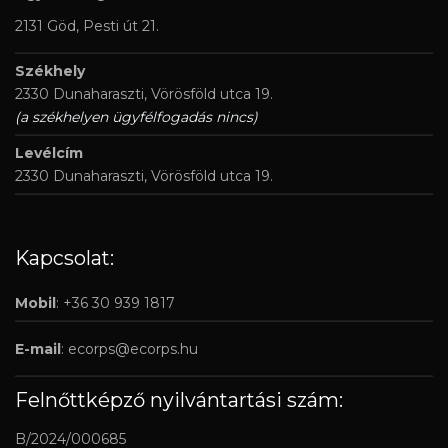
2131 Göd, Pesti út 21.
Székhely
2330 Dunaharaszti, Vörösföld utca 19.
(a székhelyen ügyfélfogadás nincs)
Levélcím
2330 Dunaharaszti, Vörösföld utca 19.
Kapcsolat:
Mobil
: +36 30 939 1817
E-mail
:
ecorps@ecorps.hu
Felnőttképző nyilvántartási szám:
B/2024/000685