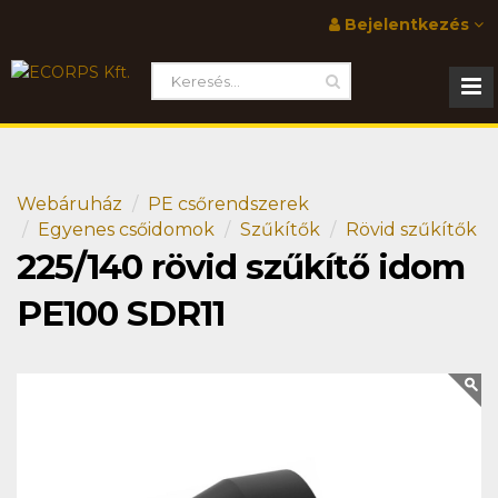
Bejelentkezés
Webáruház
PE csőrendszerek
Egyenes csőidomok
Szűkítők
Rövid szűkítők
225/140 rövid szűkítő idom
PE100 SDR11