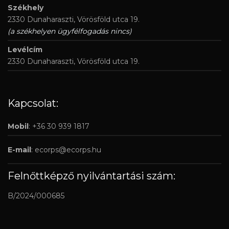
Székhely
2330 Dunaharaszti, Vörösföld utca 19.
(a székhelyen ügyfélfogadás nincs)
Levélcím
2330 Dunaharaszti, Vörösföld utca 19.
Kapcsolat:
Mobil
: +36 30 939 1817
E-mail
:
ecorps@ecorps.hu
Felnőttképző nyilvántartási szám:
B/2024/000685