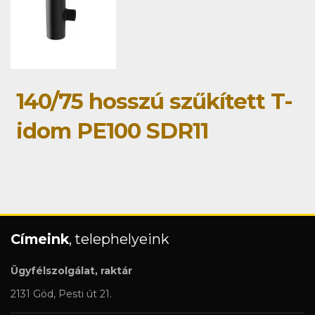
140/75 hosszú szűkített T-
idom PE100 SDR11
Címeink
, telephelyeink
Ügyfélszolgálat, raktár
2131 Göd, Pesti út 21.