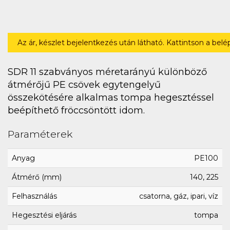
Az ár, készlet bejelentkezés után látható. Kattintson a bel
SDR 11 szabványos méretarányú különböző
átmérőjű PE csövek egytengelyű
összekötésére alkalmas tompa hegesztéssel
beépíthető fröccsöntött idom.
Paraméterek
Anyag
PE100
Átmérő (mm)
140, 225
Felhasználás
csatorna, gáz, ipari, víz
Hegesztési eljárás
tompa