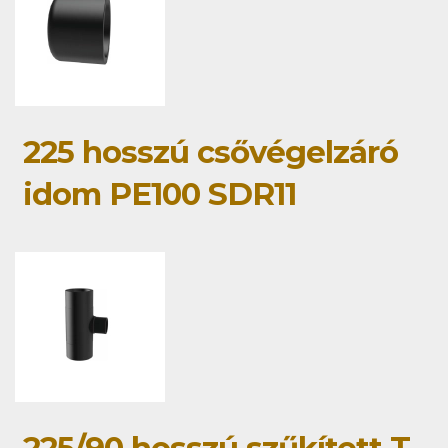
225 hosszú csővégelzáró
idom PE100 SDR11
225/90 hosszú szűkített T-