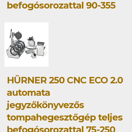
befogósorozattal 90-355
HÜRNER 250 CNC ECO 2.0
automata
jegyzőkönyvezős
tompahegesztőgép teljes
befogósorozattal 75-250