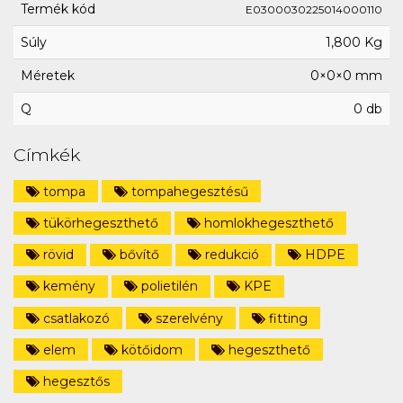
Termék kód
E0300030225014000110
Súly
1,800 Kg
Méretek
0×0×0 mm
Q
0 db
Címkék
tompa
tompahegesztésű
tükörhegeszthető
homlokhegeszthető
rövid
bővítő
redukció
HDPE
kemény
polietilén
KPE
csatlakozó
szerelvény
fitting
elem
kötőidom
hegeszthető
hegesztős