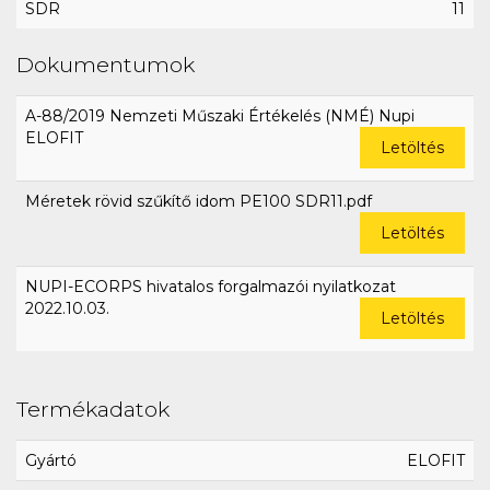
SDR
11
Dokumentumok
A-88/2019 Nemzeti Műszaki Értékelés (NMÉ) Nupi
ELOFIT
Letöltés
Méretek rövid szűkítő idom PE100 SDR11.pdf
Letöltés
NUPI-ECORPS hivatalos forgalmazói nyilatkozat
2022.10.03.
Letöltés
Termékadatok
Gyártó
ELOFIT