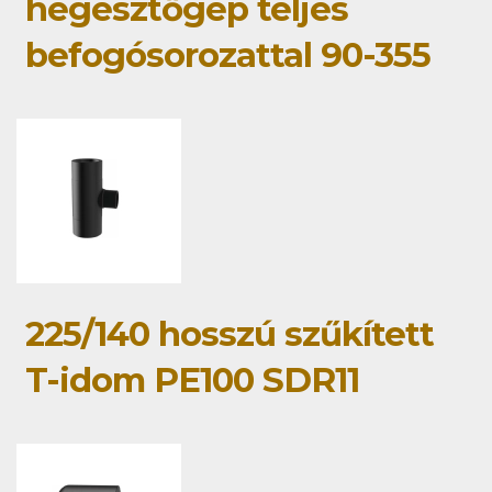
hegesztőgép teljes
befogósorozattal 90-355
225/140 hosszú szűkített
T-idom PE100 SDR11