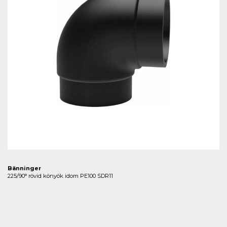
Bänninger
225/90° rövid könyök idom PE100 SDR11