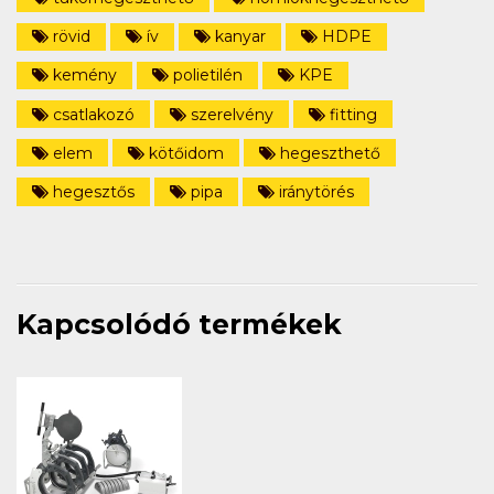
rövid
ív
kanyar
HDPE
kemény
polietilén
KPE
csatlakozó
szerelvény
fitting
elem
kötőidom
hegeszthető
hegesztős
pipa
iránytörés
Kapcsolódó termékek