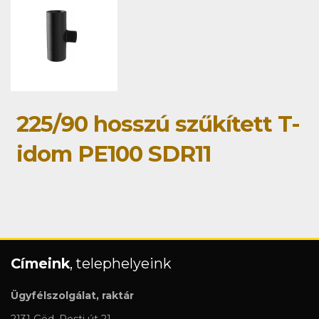
225/90 hosszú szűkített T-
idom PE100 SDR11
Címeink
, telephelyeink
Ügyfélszolgálat, raktár
2131 Göd, Pesti út 21.