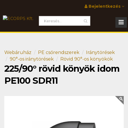
Bejelentkezés
Webáruház
PE csőrendszerek
Iránytörések
90°-os iránytörések
Rövid 90°-os könyökök
225/90° rövid könyök idom
PE100 SDR11