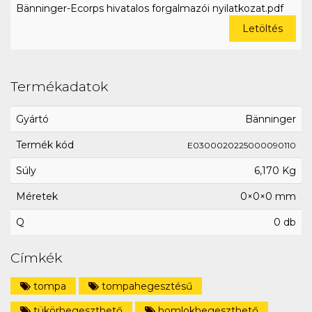
Bänninger-Ecorps hivatalos forgalmazói nyilatkozat.pdf
Letöltés
Termékadatok
Gyártó
Bänninger
Termék kód
E0300020225000090110
Súly
6,170 Kg
Méretek
0×0×0 mm
Q
0 db
Címkék
tompa
tompahegesztésű
tükörhegeszthető
homlokhegeszthető