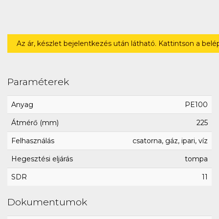
Az ár, készlet bejelentkezés után látható. Kattintson a bel
Paraméterek
Anyag
PE100
Átmérő (mm)
225
Felhasználás
csatorna, gáz, ipari, víz
Hegesztési eljárás
tompa
SDR
11
Dokumentumok