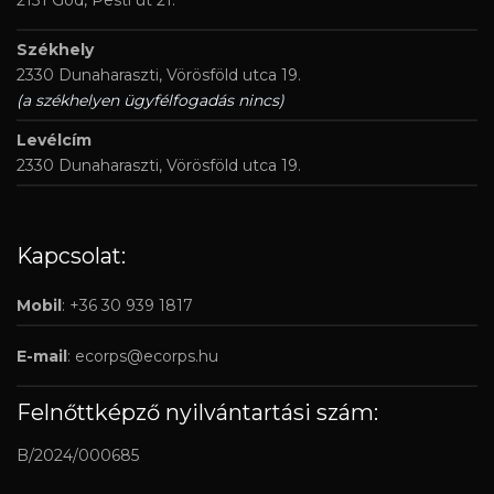
Székhely
2330 Dunaharaszti, Vörösföld utca 19.
(a székhelyen ügyfélfogadás nincs)
Levélcím
2330 Dunaharaszti, Vörösföld utca 19.
Kapcsolat:
Mobil
: +36 30 939 1817
E-mail
:
ecorps@ecorps.hu
Felnőttképző nyilvántartási szám:
B/2024/000685