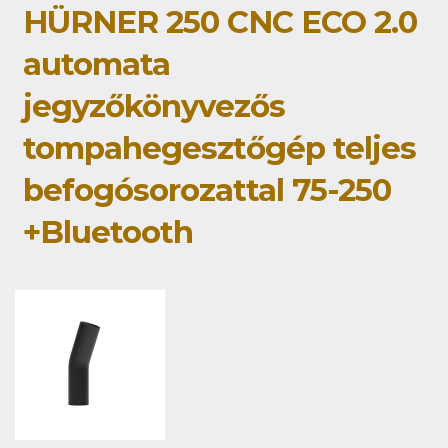
HÜRNER 250 CNC ECO 2.0
automata
jegyzőkönyvezős
tompahegesztőgép teljes
befogósorozattal 75-250
+Bluetooth