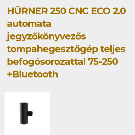
HÜRNER 250 CNC ECO 2.0
automata
jegyzőkönyvezős
tompahegesztőgép teljes
befogósorozattal 75-250
+Bluetooth