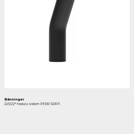
Bänninger
225/22° hosszú ívidom PE100 SDR11