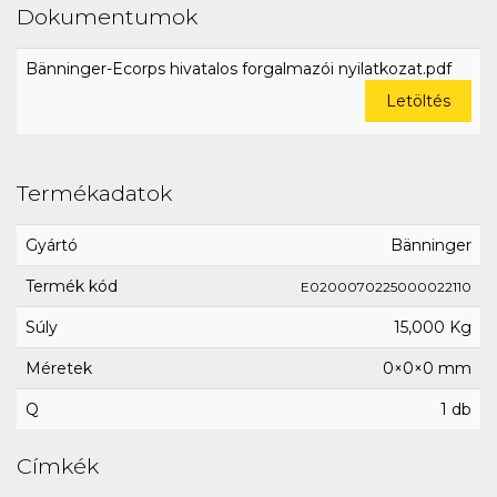
Dokumentumok
Bänninger-Ecorps hivatalos forgalmazói nyilatkozat.pdf
Letöltés
Termékadatok
Gyártó
Bänninger
Termék kód
E0200070225000022110
Súly
15,000 Kg
Méretek
0×0×0 mm
Q
1 db
Címkék