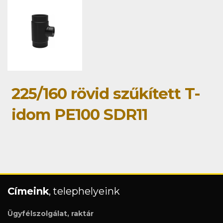
225/160 rövid szűkített T-
idom PE100 SDR11
Címeink
, telephelyeink
Ügyfélszolgálat, raktár