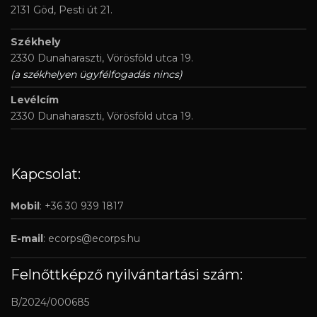
2131 Göd, Pesti út 21.
Székhely
2330 Dunaharaszti, Vörösföld utca 19.
(a székhelyen ügyfélfogadás nincs)
Levélcím
2330 Dunaharaszti, Vörösföld utca 19.
Kapcsolat:
Mobil
: +36 30 939 1817
E-mail
:
ecorps@ecorps.hu
Felnőttképző nyilvántartási szám:
B/2024/000685