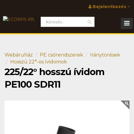
Bejelentkezés
Webáruház
PE csőrendszerek
Iránytörések
Hosszú 22°-os ívidomok
225/22° hosszú ívidom
PE100 SDR11