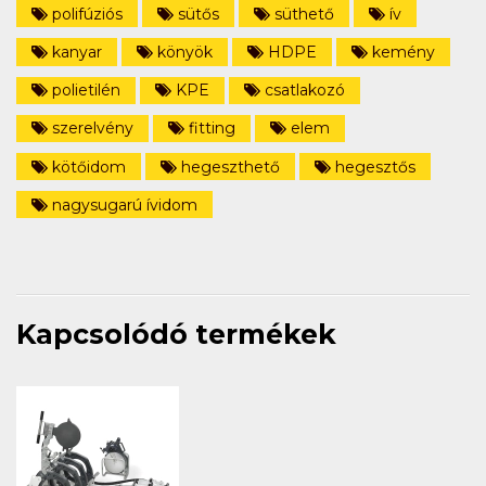
polifúziós
sütős
süthető
ív
kanyar
könyök
HDPE
kemény
polietilén
KPE
csatlakozó
szerelvény
fitting
elem
kötőidom
hegeszthető
hegesztős
nagysugarú ívidom
Kapcsolódó termékek