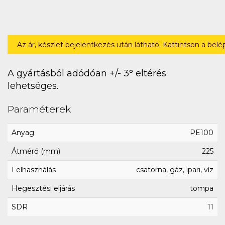
Az ár, készlet bejelentkezés után látható. Kattintson a bel
A gyártásból adódóan +/- 3° eltérés
lehetséges.
Paraméterek
Anyag
PE100
Átmérő (mm)
225
Felhasználás
csatorna, gáz, ipari, víz
Hegesztési eljárás
tompa
SDR
11