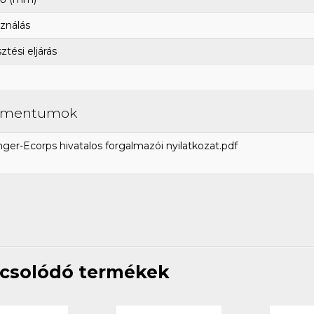
ználás
tési eljárás
umentumok
ger-Ecorps hivatalos forgalmazói nyilatkozat.pdf
csolódó termékek