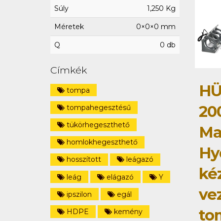
Súly
1,250 Kg
Méretek
0×0×0 mm
Q
0 db
Címkék
HÜ
tompa
20
tompahegesztésű
tükörhegeszthető
Ma
homlokhegeszthető
Hy
hosszított
leágazó
ké
leág
elágazó
Y
ve
ipszilon
egál
to
HDPE
kemény