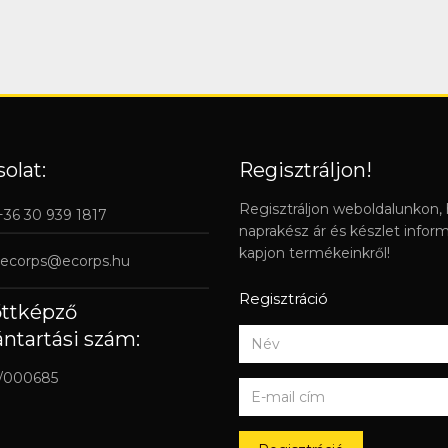
olat:
Regisztráljon!
Regisztráljon weboldalunkon,
 +36 30 939 1817
naprakész ár és készlet infor
kapjon termékeinkről!
ecorps@ecorps.hu
Regisztráció
őttképző
ántartási szám:
/000685