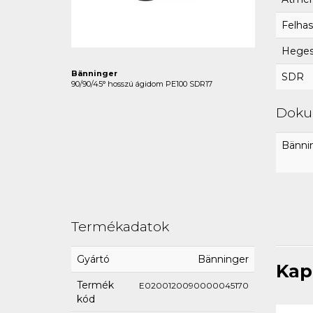
Felhas
Hegesz
Bänninger
SDR
90/90/45° hosszú ágidom PE100 SDR17
Dok
Bännin
Termékadatok
Gyártó
Bänninger
Kap
Termék
E0200120090000045170
kód