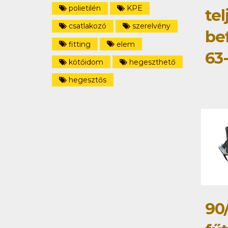
polietilén
KPE
tel
csatlakozó
szerelvény
be
fitting
elem
63
kötőidom
hegeszthető
hegesztős
90