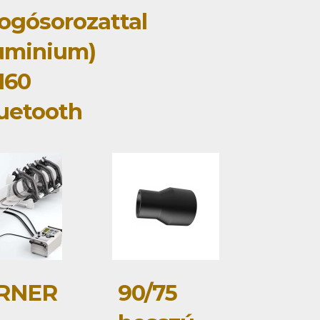
ogósorozattal
uminium)
160
uetooth
RNER
90/75