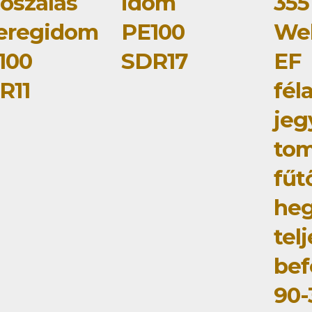
tőszálas
idom
355
eregidom
PE100
Wel
100
SDR17
EF
R11
fél
jeg
tom
fűt
he
tel
bef
90-