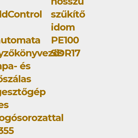
hosszú
dControl
szűkítő
idom
automata
PE100
yzőkönyvezős
SDR17
pa- és
őszálas
gesztőgép
jes
ogósorozattal
355