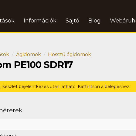
atások
Információk
Sajtó
Blog
Webáruh
ások
Ágidomok
Hosszú ágidomok
dom PE100 SDR17
r, készlet bejelentkezés után látható. Kattintson a belépéshez.
méterek
ő (mm)