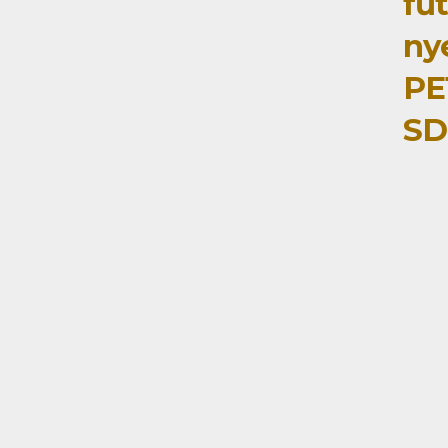
fű
ny
PE
SD