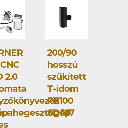
RNER
200/90
 CNC
hosszú
 2.0
szűkített
tomata
T-idom
yzőkönyvezős
PE100
ép
mpahegesztőgép
SDR17
jes