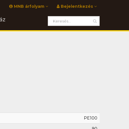
MNB árfolyam
Bejelentkezés
áz
PE100
90