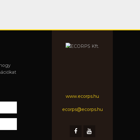
 hogy
mációkat
www.ecorps.hu
ecorps@ecorps.hu