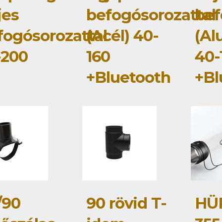
jes
befogósorozattal
bef
fogósorozattal
(Acél) 40-
(Al
-200
160
40-
+Bluetooth
+Bl
/90
90 rövid T-
HÜ