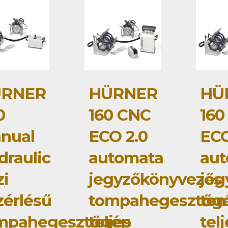
RNER
HÜRNER
HÜ
0
160 CNC
160
nual
ECO 2.0
ECO
draulic
automata
au
zi
jegyzőkönyvezős
jeg
zérlésű
tompahegesztőg
to
mpahegesztőgép
teljes
tel