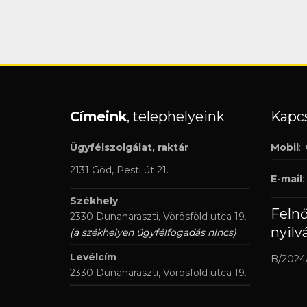
Címeink
, telephelyeink
Kapcs
Ügyfélszolgálat, raktár
Mobil
:
2131 Göd, Pesti út 21.
E-mail
:
Székhely
Feln
2330 Dunaharaszti, Vörösföld utca 19.
nyilv
(a székhelyen ügyfélfogadás nincs)
Levélcím
B/2024
2330 Dunaharaszti, Vörösföld utca 19.