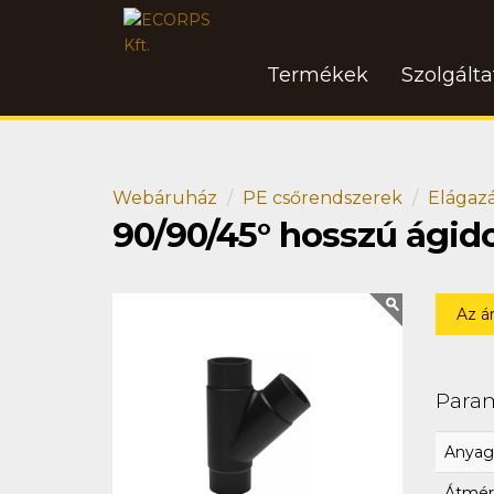
Termékek
Szolgált
Webáruház
PE csőrendszerek
Elágaz
90/90/45° hosszú ági
Az á
Para
Anyag
Átmér