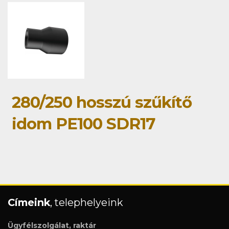
280/250 hosszú szűkítő
idom PE100 SDR17
Címeink
, telephelyeink
Ügyfélszolgálat, raktár