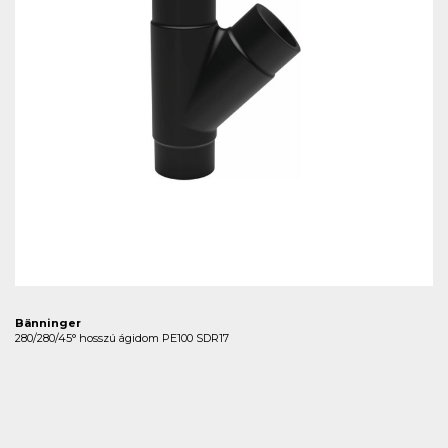
Bänninger
280/280/45° hosszú ágidom PE100 SDR17