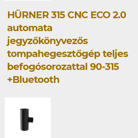
HÜRNER 315 CNC ECO 2.0
automata
jegyzőkönyvezős
tompahegesztőgép teljes
befogósorozattal 90-315
+Bluetooth