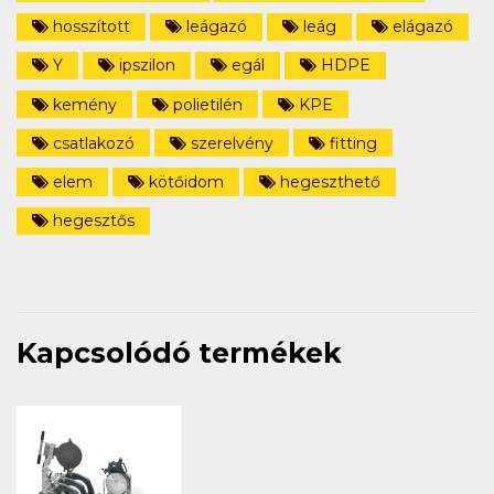
hosszított
leágazó
leág
elágazó
Y
ipszilon
egál
HDPE
kemény
polietilén
KPE
csatlakozó
szerelvény
fitting
elem
kötőidom
hegeszthető
hegesztős
Kapcsolódó termékek