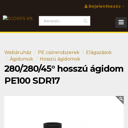
Bejelentkezés
Webáruház
PE csőrendszerek
Elágazások
Ágidomok
Hosszú ágidomok
280/280/45° hosszú ágidom
PE100 SDR17