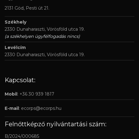
2131 Göd, Pesti út 21.
Székhely
2330 Dunaharaszti, Vörösföld utca 19.
(a székhelyen ügyfélfogadás nincs)
Levélcím
2330 Dunaharaszti, Vörösföld utca 19.
Kapcsolat:
Mobil
: +36 30 939 1817
E-mail
:
ecorps@ecorps.hu
Felnőttképző nyilvántartási szám:
B/2024/000685