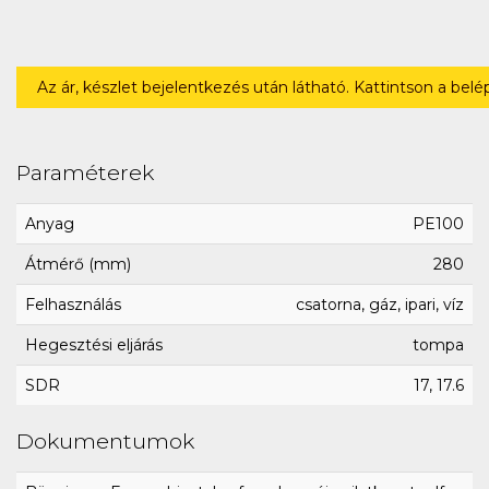
Az ár, készlet bejelentkezés után látható. Kattintson a bel
Paraméterek
Anyag
PE100
Átmérő (mm)
280
Felhasználás
csatorna, gáz, ipari, víz
Hegesztési eljárás
tompa
SDR
17, 17.6
Dokumentumok