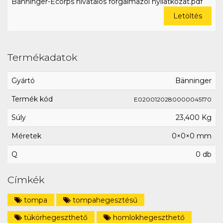
Bänninger-Ecorps hivatalos forgalmazói nyilatkozat.pdf
Letöltés
Termékadatok
Gyártó
Bänninger
Termék kód
E0200120280000045170
Súly
23,400 Kg
Méretek
0×0×0 mm
Q
0 db
Címkék
tompa
tompahegesztésű
tükörhegeszthető
homlokhegeszthető