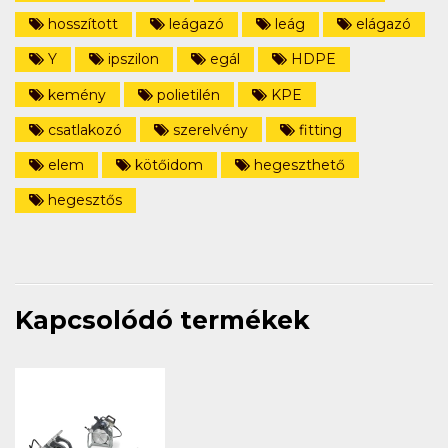
hosszított
leágazó
leág
elágazó
Y
ipszilon
egál
HDPE
kemény
polietilén
KPE
csatlakozó
szerelvény
fitting
elem
kötőidom
hegeszthető
hegesztős
Kapcsolódó termékek