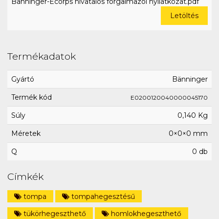
Bänninger-Ecorps hivatalos forgalmazói nyilatkozat.pdf
Letöltés
Termékadatok
Gyártó
Bänninger
Termék kód
E0200120040000045170
Súly
0,140 Kg
Méretek
0×0×0 mm
Q
0 db
Címkék
tompa
tompahegesztésű
tükörhegeszthető
homlokhegeszthető