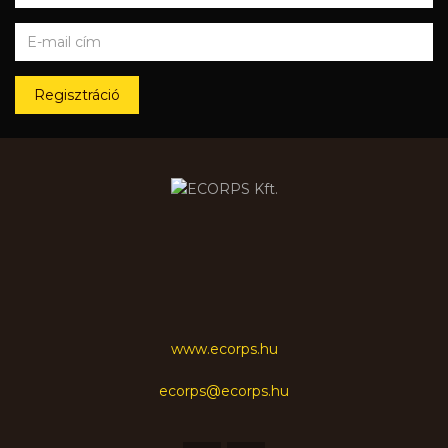
Regisztráció
www.ecorps.hu
ecorps@ecorps.hu