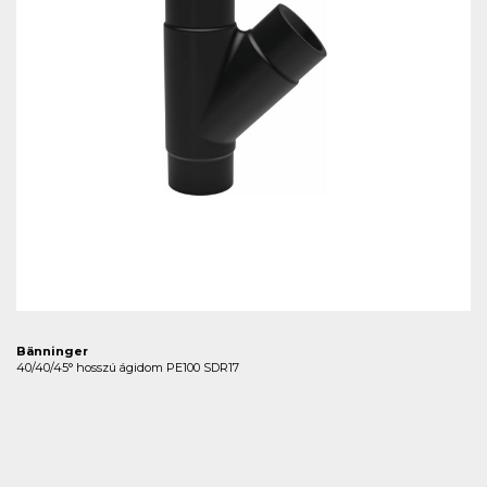
Bänninger
40/40/45° hosszú ágidom PE100 SDR17