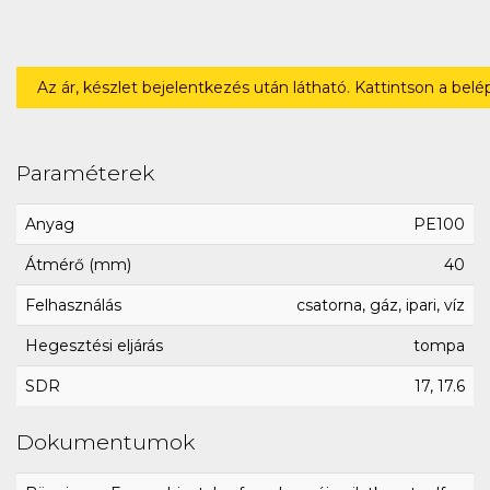
Az ár, készlet bejelentkezés után látható. Kattintson a bel
Paraméterek
Anyag
PE100
Átmérő (mm)
40
Felhasználás
csatorna, gáz, ipari, víz
Hegesztési eljárás
tompa
SDR
17, 17.6
Dokumentumok