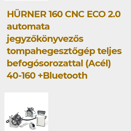
HÜRNER 160 CNC ECO 2.0
automata
jegyzőkönyvezős
tompahegesztőgép teljes
befogósorozattal (Acél)
40-160 +Bluetooth