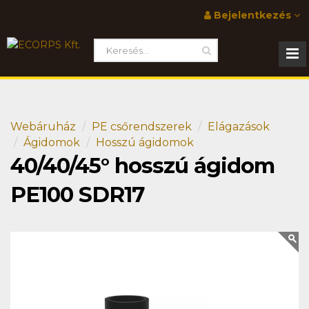
Bejelentkezés
Webáruház
PE csőrendszerek
Elágazások
Ágidomok
Hosszú ágidomok
40/40/45° hosszú ágidom
PE100 SDR17