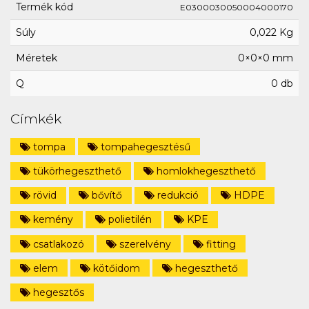
Termék kód
E0300030050004000170
Súly
0,022 Kg
Méretek
0×0×0 mm
Q
0 db
Címkék
tompa
tompahegesztésű
tükörhegeszthető
homlokhegeszthető
rövid
bővítő
redukció
HDPE
kemény
polietilén
KPE
csatlakozó
szerelvény
fitting
elem
kötőidom
hegeszthető
hegesztős