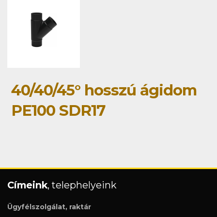
40/40/45° hosszú ágidom
PE100 SDR17
Címeink
, telephelyeink
Ügyfélszolgálat, raktár