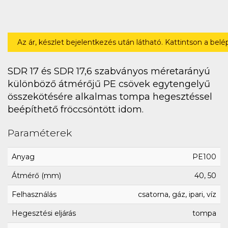
Az ár, készlet bejelentkezés után látható. Kattintson a bel
SDR 17 és SDR 17,6 szabványos méretarányú
különböző átmérőjű PE csövek egytengelyű
összekötésére alkalmas tompa hegesztéssel
beépíthető fröccsöntött idom.
Paraméterek
Anyag
PE100
Átmérő (mm)
40, 50
Felhasználás
csatorna, gáz, ipari, víz
Hegesztési eljárás
tompa