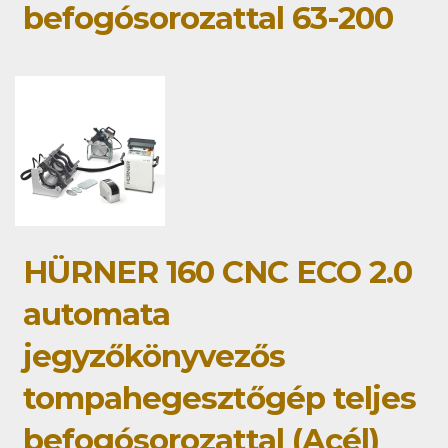
befogósorozattal 63-200
HÜRNER 160 CNC ECO 2.0
automata
jegyzőkönyvezős
tompahegesztőgép teljes
befogósorozattal (Acél)