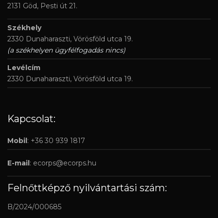
2131 Göd, Pesti út 21.
Székhely
2330 Dunaharaszti, Vörösföld utca 19.
(a székhelyen ügyfélfogadás nincs)
Levélcím
2330 Dunaharaszti, Vörösföld utca 19.
Kapcsolat:
Mobil
: +36 30 939 1817
E-mail
:
ecorps@ecorps.hu
Felnőttképző nyilvántartási szám:
B/2024/000685