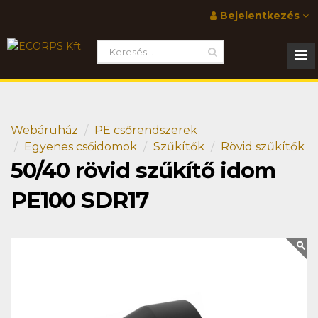
Bejelentkezés
Webáruház
PE csőrendszerek
Egyenes csőidomok
Szűkítők
Rövid szűkítők
50/40 rövid szűkítő idom
PE100 SDR17