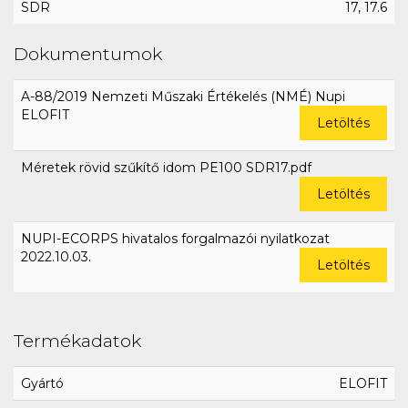
SDR
17, 17.6
Dokumentumok
A-88/2019 Nemzeti Műszaki Értékelés (NMÉ) Nupi
ELOFIT
Letöltés
Méretek rövid szűkítő idom PE100 SDR17.pdf
Letöltés
NUPI-ECORPS hivatalos forgalmazói nyilatkozat
2022.10.03.
Letöltés
Termékadatok
Gyártó
ELOFIT