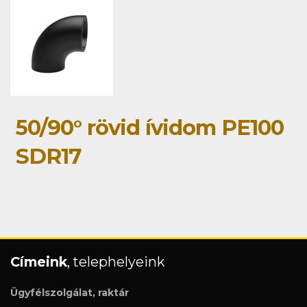
50/90° rövid ívidom PE100
SDR17
Címeink
, telephelyeink
Ügyfélszolgálat, raktár