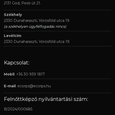
2131 Göd, Pesti út 21.
Székhely
2330 Dunaharaszti, Vörösföld utca 19.
(a székhelyen ügyfélfogadás nincs)
Levélcím
2330 Dunaharaszti, Vörösföld utca 19.
Kapcsolat:
Mobil
: +36 30 939 1817
E-mail
:
ecorps@ecorps.hu
Felnőttképző nyilvántartási szám:
B/2024/000685