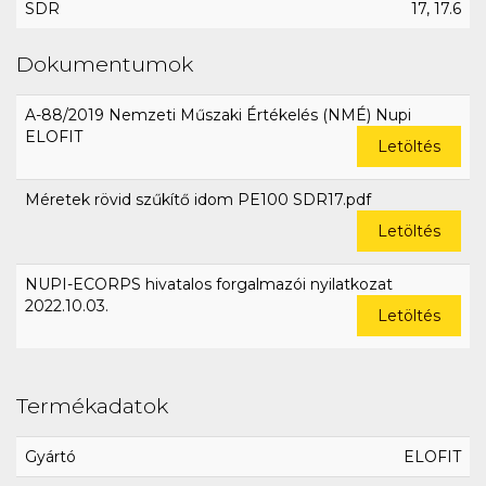
SDR
17, 17.6
Dokumentumok
A-88/2019 Nemzeti Műszaki Értékelés (NMÉ) Nupi
ELOFIT
Letöltés
Méretek rövid szűkítő idom PE100 SDR17.pdf
Letöltés
NUPI-ECORPS hivatalos forgalmazói nyilatkozat
2022.10.03.
Letöltés
Termékadatok
Gyártó
ELOFIT