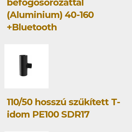
befogósorozattal
(Aluminium) 40-160
+Bluetooth
110/50 hosszú szűkített T-
idom PE100 SDR17