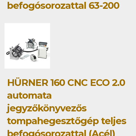
befogósorozattal 63-200
HÜRNER 160 CNC ECO 2.0
automata
jegyzőkönyvezős
tompahegesztőgép teljes
befogósorozattal (Acél)