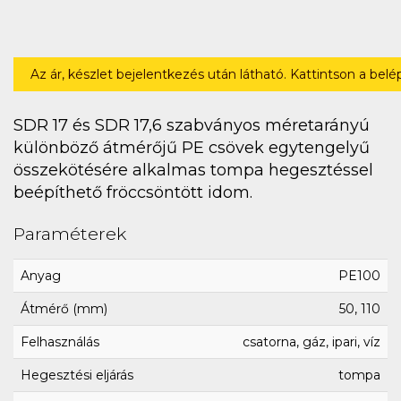
Az ár, készlet bejelentkezés után látható. Kattintson a bel
SDR 17 és SDR 17,6 szabványos méretarányú
különböző átmérőjű PE csövek egytengelyű
összekötésére alkalmas tompa hegesztéssel
beépíthető fröccsöntött idom.
Paraméterek
Anyag
PE100
Átmérő (mm)
50, 110
Felhasználás
csatorna, gáz, ipari, víz
Hegesztési eljárás
tompa