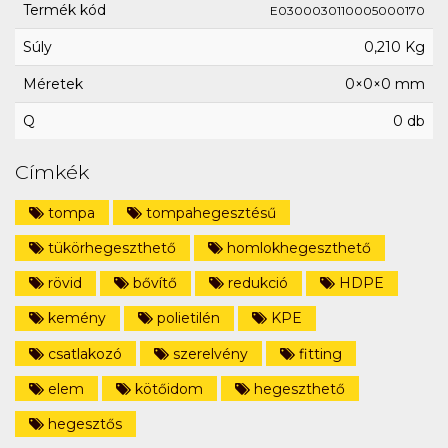
Termék kód
E0300030110005000170
Súly
0,210 Kg
Méretek
0×0×0 mm
Q
0 db
Címkék
tompa
tompahegesztésű
tükörhegeszthető
homlokhegeszthető
rövid
bővítő
redukció
HDPE
kemény
polietilén
KPE
csatlakozó
szerelvény
fitting
elem
kötőidom
hegeszthető
hegesztős