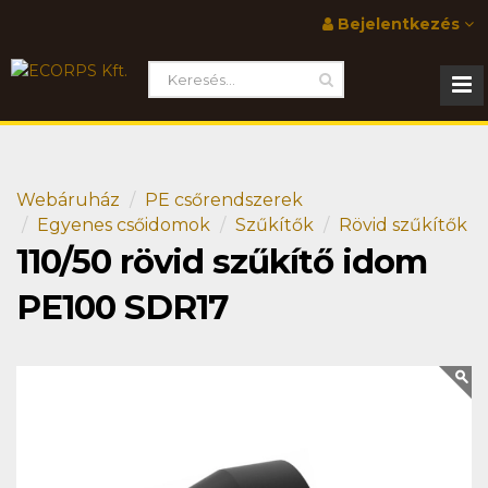
Bejelentkezés
Webáruház
PE csőrendszerek
Egyenes csőidomok
Szűkítők
Rövid szűkítők
110/50 rövid szűkítő idom
PE100 SDR17