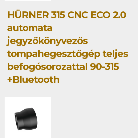
HÜRNER 315 CNC ECO 2.0
automata
jegyzőkönyvezős
tompahegesztőgép teljes
befogósorozattal 90-315
+Bluetooth