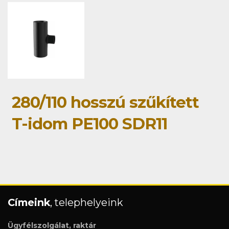
280/110 hosszú szűkített
T-idom PE100 SDR11
Címeink
, telephelyeink
Ügyfélszolgálat, raktár