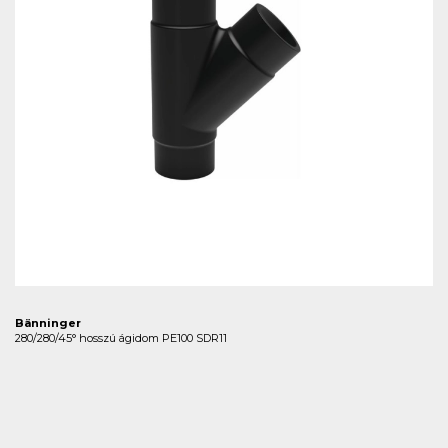
Bänninger
280/280/45° hosszú ágidom PE100 SDR11