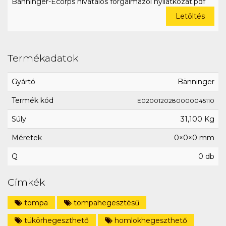
Bänninger-Ecorps hivatalos forgalmazói nyilatkozat.pdf
Letöltés
Termékadatok
Gyártó
Bänninger
Termék kód
E0200120280000045110
Súly
31,100 Kg
Méretek
0×0×0 mm
Q
0 db
Címkék
tompa
tompahegesztésű
tükörhegeszthető
homlokhegeszthető