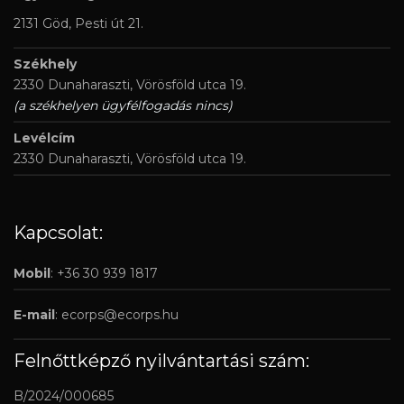
2131 Göd, Pesti út 21.
Székhely
2330 Dunaharaszti, Vörösföld utca 19.
(a székhelyen ügyfélfogadás nincs)
Levélcím
2330 Dunaharaszti, Vörösföld utca 19.
Kapcsolat:
Mobil
: +36 30 939 1817
E-mail
:
ecorps@ecorps.hu
Felnőttképző nyilvántartási szám:
B/2024/000685