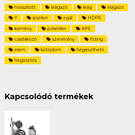
hosszított
leágazó
leág
elágazó
Y
ipszilon
egál
HDPE
kemény
polietilén
KPE
csatlakozó
szerelvény
fitting
elem
kötőidom
hegeszthető
hegesztős
Kapcsolódó termékek