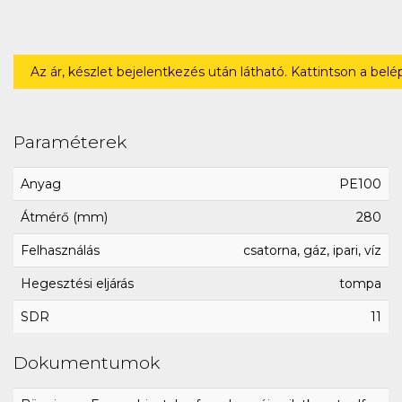
Az ár, készlet bejelentkezés után látható. Kattintson a bel
Paraméterek
Anyag
PE100
Átmérő (mm)
280
Felhasználás
csatorna, gáz, ipari, víz
Hegesztési eljárás
tompa
SDR
11
Dokumentumok