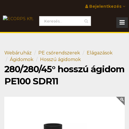
Bejelentkezés
Webáruház
PE csőrendszerek
Elágazások
Ágidomok
Hosszú ágidomok
280/280/45° hosszú ágidom
PE100 SDR11