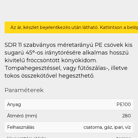
Az ár, készlet bejelentkezés után látható. Kattintson a bel
SDR 11 szabványos méretarányú PE csövek kis
sugarú 45°-os iránytörésére alkalmas hosszú
kivitelű fröccsöntött könyökidom.
Tompahegesztéssel, vagy fűtőszálas-, illetve
tokos összekötővel hegeszthető.
Paraméterek
Anyag
PE100
Átmérő (mm)
280
Felhasználás
csatorna, gáz, ipari, víz