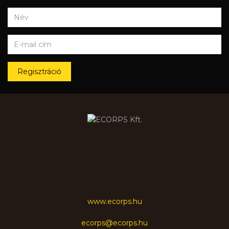
Regisztráció
www.ecorps.hu
ecorps@ecorps.hu