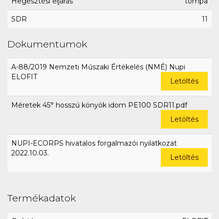
Hegesztési eljárás
tompa
SDR
11
Dokumentumok
A-88/2019 Nemzeti Műszaki Értékelés (NMÉ) Nupi
ELOFIT
Letöltés
Méretek 45° hosszú könyök idom PE100 SDR11.pdf
Letöltés
NUPI-ECORPS hivatalos forgalmazói nyilatkozat
2022.10.03.
Letöltés
Termékadatok