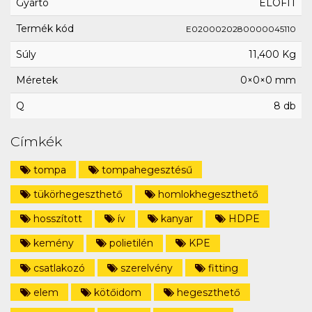
Gyártó
ELOFIT
Termék kód
E0200020280000045110
Súly
11,400 Kg
Méretek
0×0×0 mm
Q
8 db
Címkék
tompa
tompahegesztésű
tükörhegeszthető
homlokhegeszthető
hosszított
ív
kanyar
HDPE
kemény
polietilén
KPE
csatlakozó
szerelvény
fitting
elem
kötőidom
hegeszthető