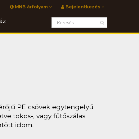
MNB árfolyam
Bejelentkezés
áz
érőjű PE csövek egytengelyű
tve tokos-, vagy fűtőszálas
ntött idom.