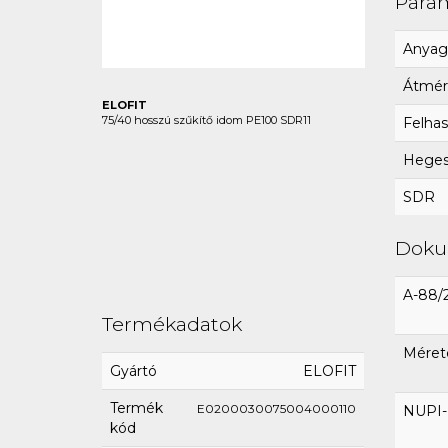
Para
Anyag
Átmér
ELOFIT
75/40 hosszú szűkítő idom PE100 SDR11
Felhas
Hegesz
SDR
Dok
A-88/
Termékadatok
Méret
Gyártó
ELOFIT
Termék
E0200030075004000110
NUPI-E
kód