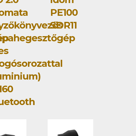
tomata
PE100
yzőkönyvezős
SDR11
ép
mpahegesztőgép
jes
ogósorozattal
uminium)
160
uetooth