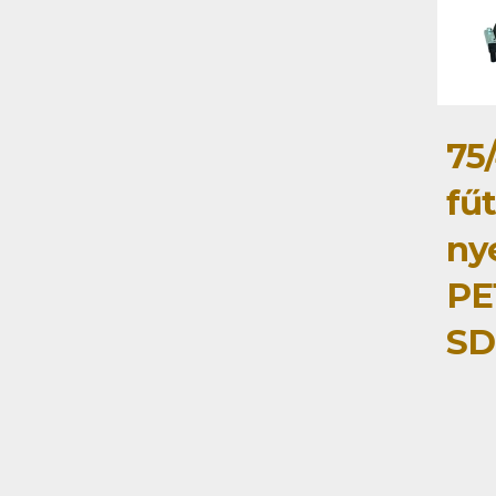
75
fű
ny
PE
SD