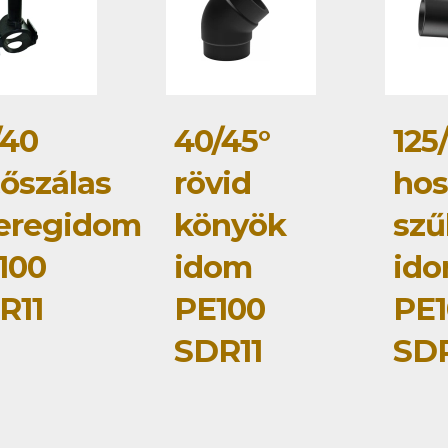
/40
40/45°
125
tőszálas
rövid
hos
eregidom
könyök
szű
100
idom
id
R11
PE100
PE1
SDR11
SDR