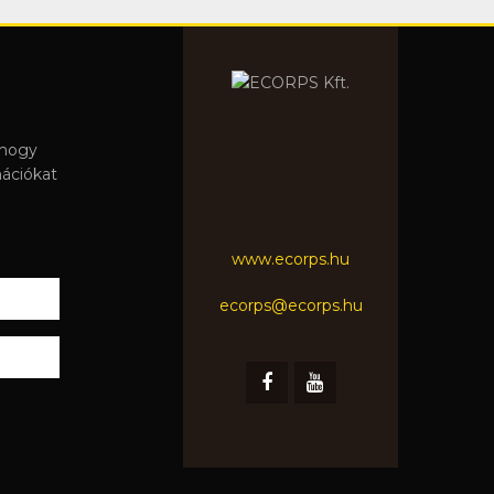
 hogy
mációkat
www.ecorps.hu
ecorps@ecorps.hu