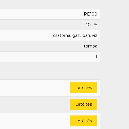
PE100
40, 75
csatorna, gáz, ipari, víz
tompa
11
Letöltés
Letöltés
Letöltés