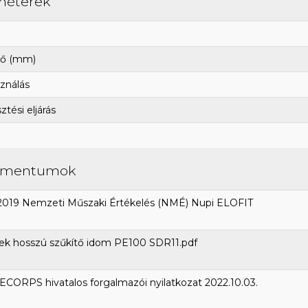
méterek
ő (mm)
ználás
tési eljárás
umentumok
2019 Nemzeti Műszaki Értékelés (NMÉ) Nupi ELOFIT
ek hosszú szűkítő idom PE100 SDR11.pdf
CORPS hivatalos forgalmazói nyilatkozat 2022.10.03.