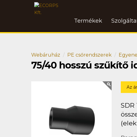
Termékek
Szolgált
Webáruház
PE csőrendszerek
Egyene
75/40 hosszú szűkítő 
Az á
SDR 
össze
(elek