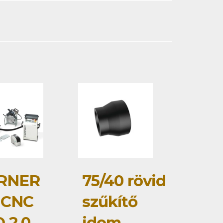
RNER
75/40 rövid
 CNC
szűkítő
 2.0
idom