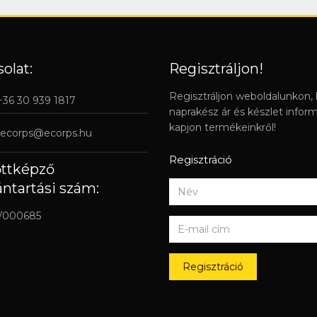
olat:
Regisztráljon!
Regisztráljon weboldalunkon,
 +36 30 939 1817
naprakész ár és készlet infor
kapjon termékeinkről!
ecorps@ecorps.hu
Regisztráció
őttképző
ántartási szám:
/000685
Regisztráció