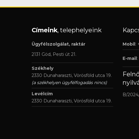
Címeink
, telephelyeink
Kapcs
Ügyfélszolgálat, raktár
Mobil
:
2131 Göd, Pesti út 21.
E-mail
:
Székhely
Feln
2330 Dunaharaszti, Vörösföld utca 19.
nyilv
(a székhelyen ügyfélfogadás nincs)
Levélcím
B/2024
2330 Dunaharaszti, Vörösföld utca 19.