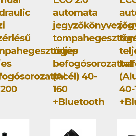
draulic
automata
au
zi
jegyzőkönyvezős
jeg
zérlésű
tompahegesztőg
to
mpahegesztőgép
teljes
tel
jes
befogósorozattal
bef
fogósorozattal
(Acél) 40-
(Al
-200
160
40-
+Bluetooth
+Bl