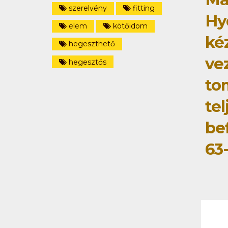
szerelvény
fitting
Hy
elem
kötőidom
ké
hegeszthető
ve
hegesztős
to
tel
be
63