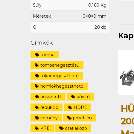
Súly
0,160 Kg
Méretek
0×0×0 mm
Q
20 db
Kap
Címkék
tompa
tompahegesztésű
tükörhegeszthető
homlokhegeszthető
hosszított
bővítő
HÜ
redukció
HDPE
kemény
polietilén
20
KPE
csatlakozó
Ma