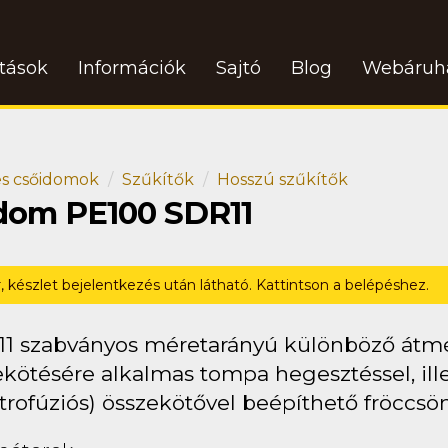
atások
Információk
Sajtó
Blog
Webáruh
s csőidomok
Szűkítők
Hosszú szűkítők
idom PE100 SDR11
r, készlet bejelentkezés után látható. Kattintson a belépéshez.
11 szabványos méretarányú különböző átm
kötésére alkalmas tompa hegesztéssel, ille
trofúziós) összekötővel beépíthető fröccsö