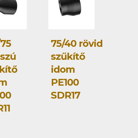
/75
75/40 rövid
szú
szűkítő
kítő
idom
om
PE100
00
SDR17
11