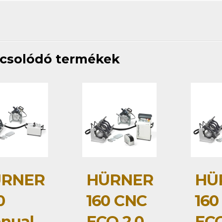
csolódó termékek
RNER
HÜRNER
HÜ
0
160 CNC
160
nual
ECO 2.0
ECO