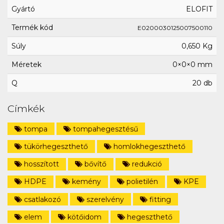
Gyártó
ELOFIT
Termék kód
E0200030125007500110
Súly
0,650 Kg
Méretek
0×0×0 mm
Q
20 db
Címkék
tompa
tompahegesztésű
tükörhegeszthető
homlokhegeszthető
hosszított
bővítő
redukció
HDPE
kemény
polietilén
KPE
csatlakozó
szerelvény
fitting
elem
kötőidom
hegeszthető