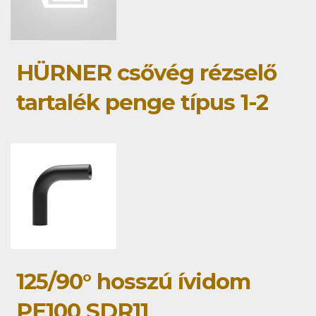
HÜRNER csővég rézselő
tartalék penge típus 1-2
125/90° hosszú ívidom
PE100 SDR11