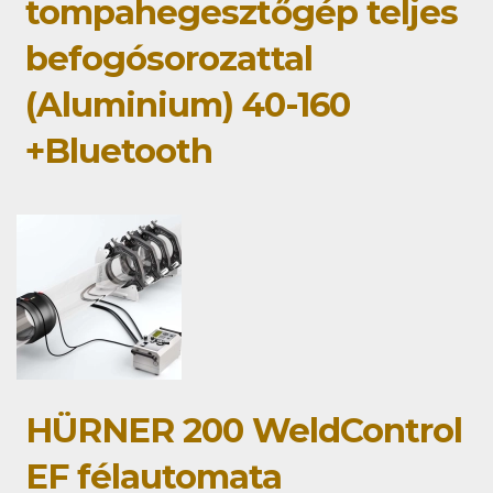
tompahegesztőgép teljes
befogósorozattal
(Aluminium) 40-160
+Bluetooth
HÜRNER 200 WeldControl
EF félautomata