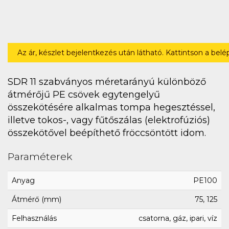
Az ár, készlet bejelentkezés után látható. Kattintson a bel
SDR 11 szabványos méretarányú különböző
átmérőjű PE csövek egytengelyű
összekötésére alkalmas tompa hegesztéssel,
illetve tokos-, vagy fűtőszálas (elektrofúziós)
összekötővel beépíthető fröccsöntött idom.
Paraméterek
Anyag
PE100
Átmérő (mm)
75, 125
Felhasználás
csatorna, gáz, ipari, víz