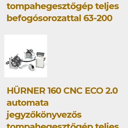
tompahegesztőgép teljes
befogósorozattal 63-200
HÜRNER 160 CNC ECO 2.0
automata
jegyzőkönyvezős
tompahegesztőgép teljes