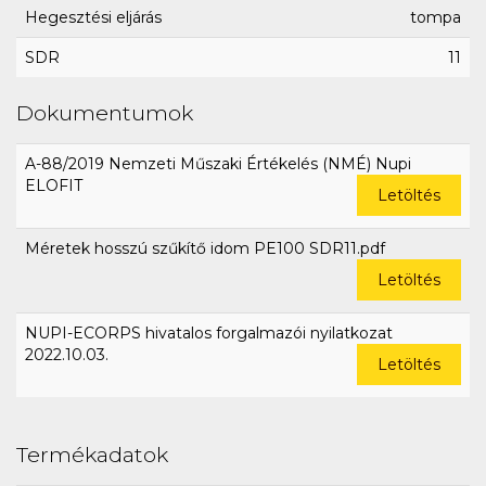
Hegesztési eljárás
tompa
SDR
11
Dokumentumok
A-88/2019 Nemzeti Műszaki Értékelés (NMÉ) Nupi
ELOFIT
Letöltés
Méretek hosszú szűkítő idom PE100 SDR11.pdf
Letöltés
NUPI-ECORPS hivatalos forgalmazói nyilatkozat
2022.10.03.
Letöltés
Termékadatok