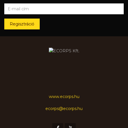
Regisztráció
www.ecorps.hu
ecorps@ecorps.hu