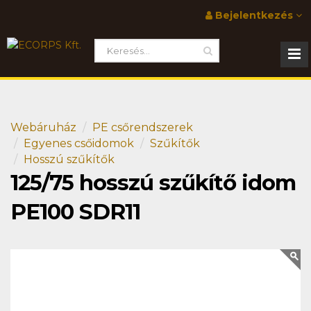
Bejelentkezés
Webáruház
PE csőrendszerek
Egyenes csőidomok
Szűkítők
Hosszú szűkítők
125/75 hosszú szűkítő idom
PE100 SDR11