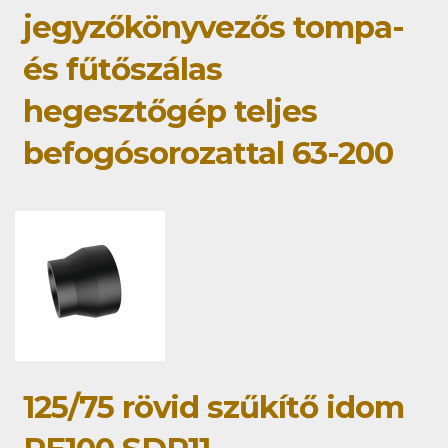
jegyzőkönyvezős tompa-
és fűtőszálas
hegesztőgép teljes
befogósorozattal 63-200
125/75 rövid szűkítő idom