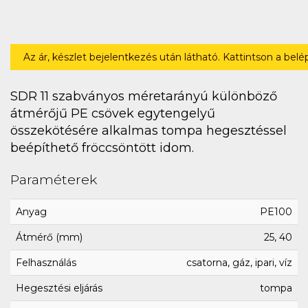
Az ár, készlet bejelentkezés után látható. Kattintson a bel
SDR 11 szabványos méretarányú különböző
átmérőjű PE csövek egytengelyű
összekötésére alkalmas tompa hegesztéssel
beépíthető fröccsöntött idom.
Paraméterek
Anyag
PE100
Átmérő (mm)
25, 40
Felhasználás
csatorna, gáz, ipari, víz
Hegesztési eljárás
tompa