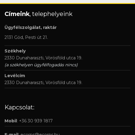
Címeink
, telephelyeink
Ügyfélszolgálat, raktár
2131 Göd, Pesti út 21.
Székhely
2330 Dunaharaszti, Vörösföld utca 19.
(a székhelyen ügyfélfogadás nincs)
Levélcím
2330 Dunaharaszti, Vörösföld utca 19.
Kapcsolat:
Mobil
: +36 30 939 1817
E-mail
:
ecorps@ecorps.hu