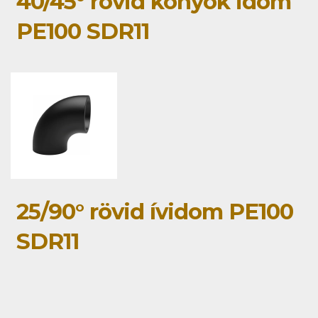
40/45° rövid könyök idom
PE100 SDR11
25/90° rövid ívidom PE100
SDR11