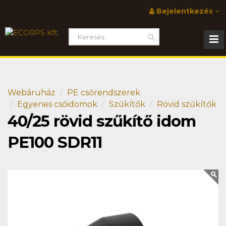
Bejelentkezés
Webáruház
PE csőrendszerek
Egyenes csőidomok
Szűkítők
Rövid szűkítők
40/25 rövid szűkítő idom
PE100 SDR11