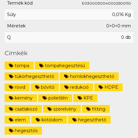
Termék kód
E0300030040002500110
Súly
0,016 Kg
Méretek
0×0×0 mm
Q
0 db
Címkék
tompa
tompahegesztésű
tükörhegeszthető
homlokhegeszthető
rövid
bővítő
redukció
HDPE
kemény
polietilén
KPE
csatlakozó
szerelvény
fitting
elem
kötőidom
hegeszthető
hegesztős