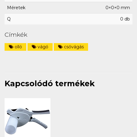
Méretek
0×0×0 mm
Q
0 db
Címkék
olló
vágó
csővágás
Kapcsolódó termékek