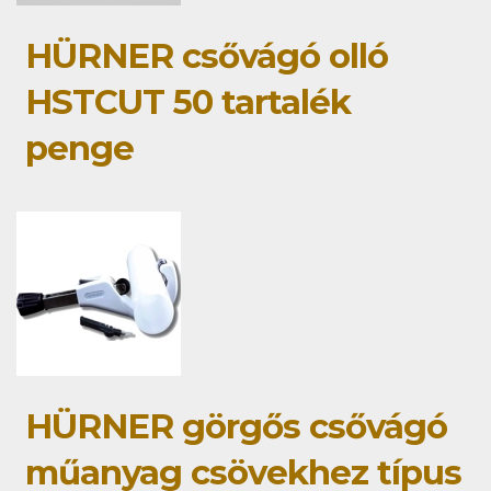
HÜRNER csővágó olló
HSTCUT 50 tartalék
penge
HÜRNER görgős csővágó
műanyag csövekhez típus