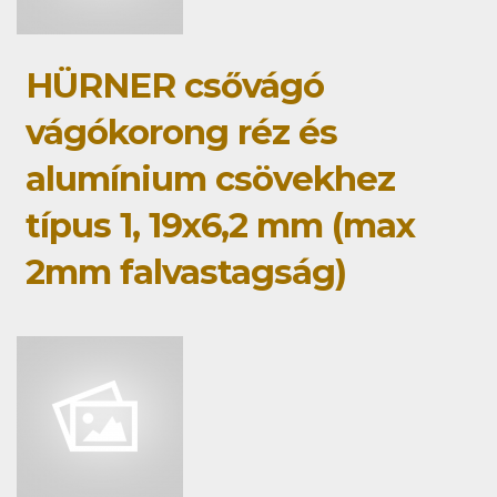
HÜRNER csővágó
vágókorong réz és
alumínium csövekhez
típus 1, 19x6,2 mm (max
2mm falvastagság)