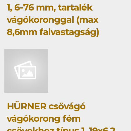
1, 6-76 mm, tartalék
vágókoronggal (max
8,6mm falvastagság)
HÜRNER csővágó
vágókorong fém
csövekhez típus 1, 19x6,2