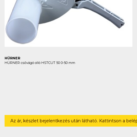
HÜRNER
HÜRNER csővágó olló HSTCUT 50 0-50 mm
Az ár, készlet bejelentkezés után látható. Kattintson a bel