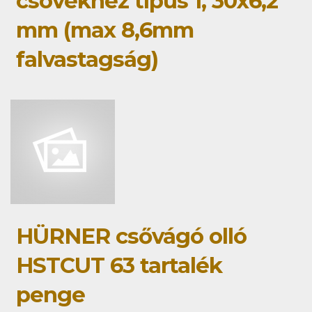
csövekhez típus 1, 30x6,2
mm (max 8,6mm
falvastagság)
HÜRNER csővágó olló
HSTCUT 63 tartalék
penge