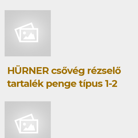
HÜRNER csővég rézselő
tartalék penge típus 1-2