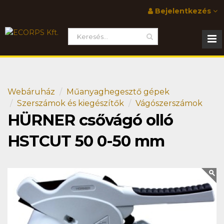
Bejelentkezés
Webáruház
Műanyaghegesztő gépek
Szerszámok és kiegészítők
Vágószerszámok
HÜRNER csővágó olló
HSTCUT 50 0-50 mm