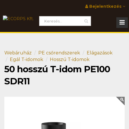
Bejelentkezés
Webáruház
PE csőrendszerek
Elágazások
Egál T-idomok
Hosszú T-idomok
50 hosszú T-idom PE100
SDR11