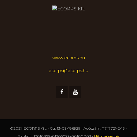
www.ecorps.hu
ecorps@ecorps.hu
©2021, ECORPS Kft. • Cg: 13-09-186929 • Adószám: 11747721-2-13 •
Banksz.: 12010879-01205099-00100003 •
Hibabejelentés