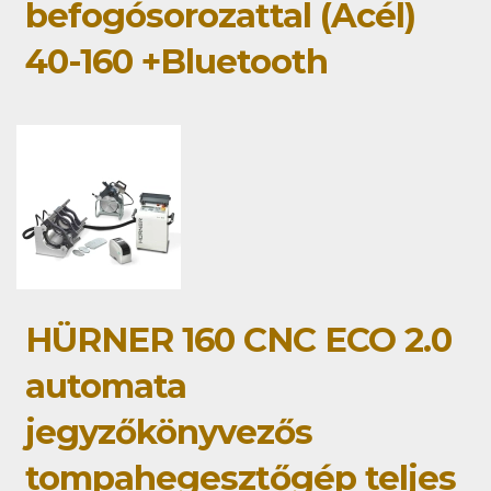
befogósorozattal (Acél)
40-160 +Bluetooth
HÜRNER 160 CNC ECO 2.0
automata
jegyzőkönyvezős
tompahegesztőgép teljes