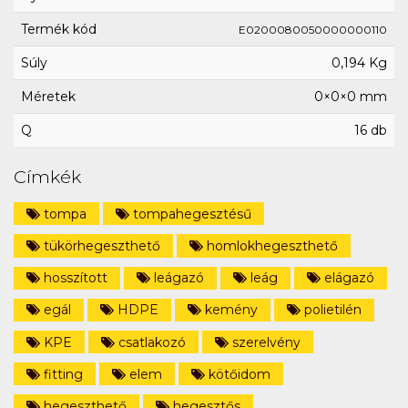
Termék kód
E0200080050000000110
Súly
0,194 Kg
Méretek
0×0×0 mm
Q
16 db
Címkék
tompa
tompahegesztésű
tükörhegeszthető
homlokhegeszthető
hosszított
leágazó
leág
elágazó
egál
HDPE
kemény
polietilén
KPE
csatlakozó
szerelvény
fitting
elem
kötőidom
hegeszthető
hegesztős