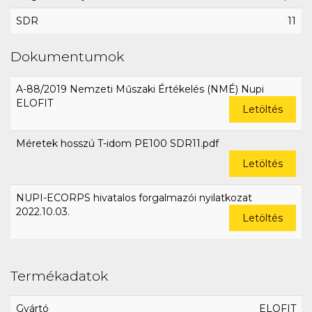
SDR
11
Dokumentumok
A-88/2019 Nemzeti Műszaki Értékelés (NMÉ) Nupi
ELOFIT
Letöltés
Méretek hosszú T-idom PE100 SDR11.pdf
Letöltés
NUPI-ECORPS hivatalos forgalmazói nyilatkozat
2022.10.03.
Letöltés
Termékadatok
Gyártó
ELOFIT