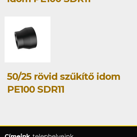
50/25 rövid szűkítő idom
PE100 SDR11
Címeink
, telephelyeink