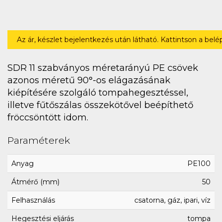
Az ár, készlet bejelentkezés után látható. Kattintson a bel
SDR 11 szabványos méretarányú PE csövek
azonos méretű 90°-os elágazásának
kiépítésére szolgáló tompahegesztéssel,
illetve fűtőszálas összekötővel beépíthető
fröccsöntött idom.
Paraméterek
Anyag
PE100
Átmérő (mm)
50
Felhasználás
csatorna, gáz, ipari, víz
Hegesztési eljárás
tompa