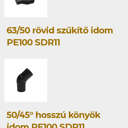
63/50 rövid szűkítő idom
PE100 SDR11
50/45° hosszú könyök
idom PE100 SDR11