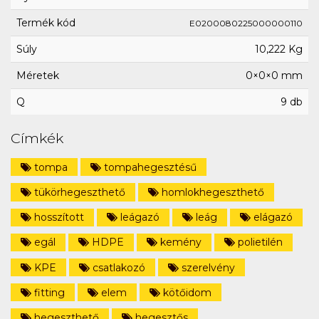
Termék kód
E0200080225000000110
Súly
10,222 Kg
Méretek
0×0×0 mm
Q
9 db
Címkék
tompa
tompahegesztésű
tükörhegeszthető
homlokhegeszthető
hosszított
leágazó
leág
elágazó
egál
HDPE
kemény
polietilén
KPE
csatlakozó
szerelvény
fitting
elem
kötőidom
hegeszthető
hegesztős