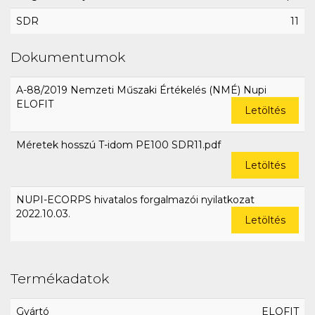
SDR
11
Dokumentumok
A-88/2019 Nemzeti Műszaki Értékelés (NMÉ) Nupi
ELOFIT
Letöltés
Méretek hosszú T-idom PE100 SDR11.pdf
Letöltés
NUPI-ECORPS hivatalos forgalmazói nyilatkozat
2022.10.03.
Letöltés
Termékadatok
Gyártó
ELOFIT