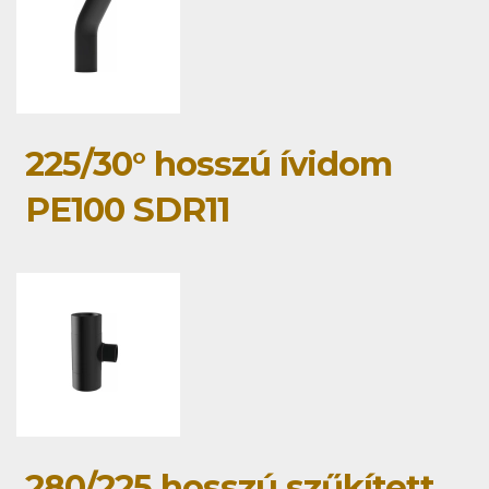
225/30° hosszú ívidom
PE100 SDR11
280/225 hosszú szűkített