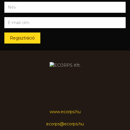
Regisztráció
www.ecorps.hu
ecorps@ecorps.hu