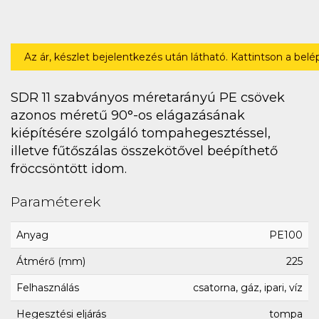
Az ár, készlet bejelentkezés után látható. Kattintson a bel
SDR 11 szabványos méretarányú PE csövek
azonos méretű 90°-os elágazásának
kiépítésére szolgáló tompahegesztéssel,
illetve fűtőszálas összekötővel beépíthető
fröccsöntött idom.
Paraméterek
Anyag
PE100
Átmérő (mm)
225
Felhasználás
csatorna, gáz, ipari, víz
Hegesztési eljárás
tompa