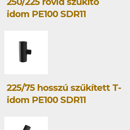
250/225 rövid szűkítő
idom PE100 SDR11
225/75 hosszú szűkített T-
idom PE100 SDR11