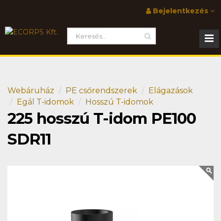
Bejelentkezés
Webáruház
PE csőrendszerek
Elágazások
Egál T-idomok
Hosszú T-idomok
225 hosszú T-idom PE100
SDR11