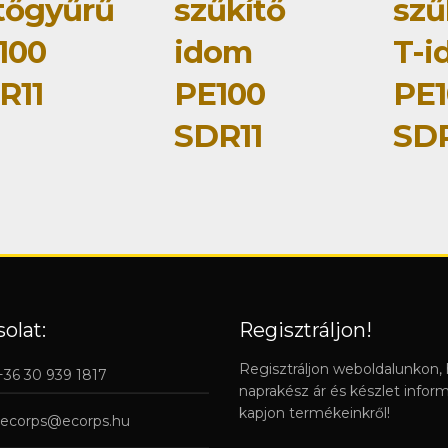
tőgyűrű
szűkítő
szű
100
idom
T-i
R11
PE100
PE1
SDR11
SDR
olat:
Regisztráljon!
Regisztráljon weboldalunkon,
 +36 30 939 1817
naprakész ár és készlet infor
kapjon termékeinkről!
ecorps@ecorps.hu