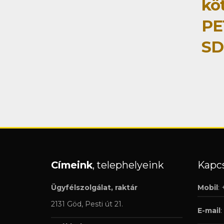
kö
PE
SD
Címeink
, telephelyeink
Kapcs
Ügyfélszolgálat, raktár
Mobil
:
2131 Göd, Pesti út 21.
E-mail
: