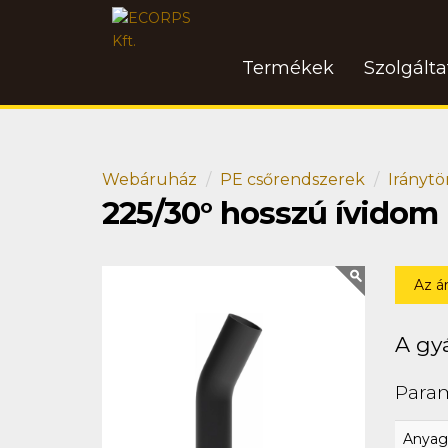
Termékek
Szolgált
Webáruház
PE csőrendszerek
Iránytö
225/30° hosszú ívidom
Az á
A gyá
Para
Anyag