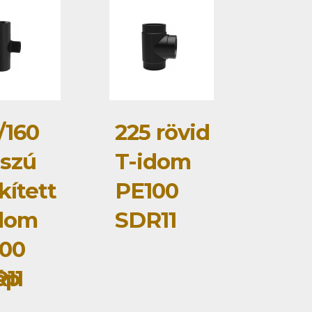
/160
225 rövid
szú
T-idom
kített
PE100
dom
SDR11
00
ép
11