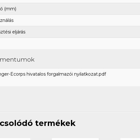
ő (mm)
ználás
tési eljárás
umentumok
ger-Ecorps hivatalos forgalmazói nyilatkozat.pdf
csolódó termékek