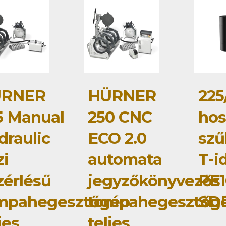
RNER
HÜRNER
225
5 Manual
250 CNC
hos
draulic
ECO 2.0
szű
zi
automata
T-i
zérlésű
jegyzőkönyvezős
PE1
mpahegesztőgép
tompahegesztőg
SDR
jes
teljes