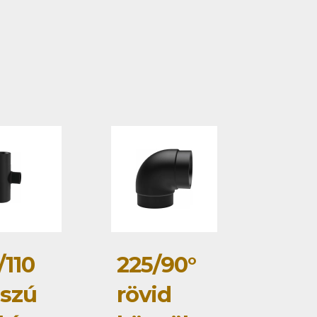
/110
225/90°
szú
rövid