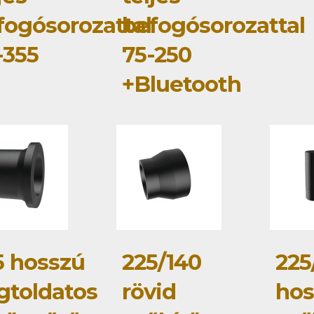
fogósorozattal
befogósorozattal
-355
75-250
+Bluetooth
5 hosszú
225/140
225
gtoldatos
rövid
hos