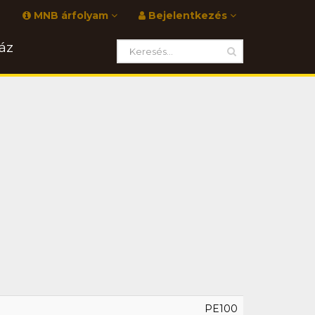
MNB árfolyam
Bejelentkezés
áz
PE100