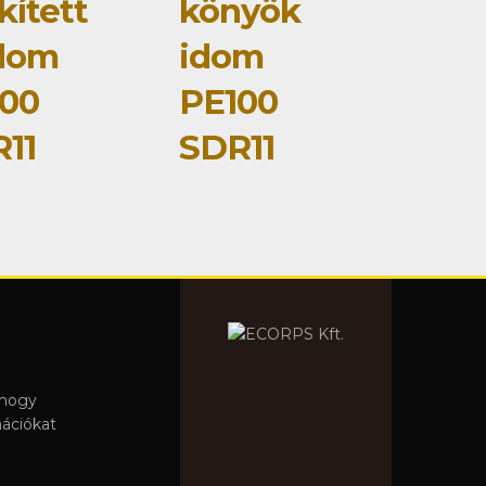
kített
könyök
dom
idom
00
PE100
11
SDR11
 hogy
mációkat