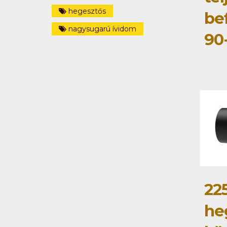
hegesztős
be
nagysugarú ívidom
90
22
he