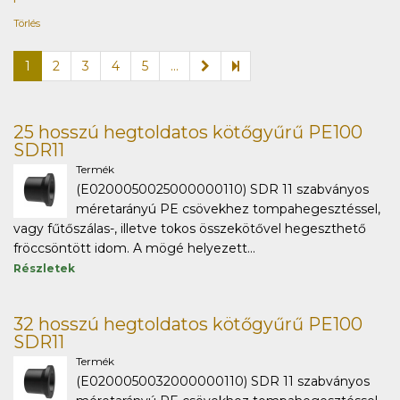
Törlés
1
2
3
4
5
...
25 hosszú hegtoldatos kötőgyűrű PE100
SDR11
Termék
(E0200050025000000110) SDR 11 szabványos
méretarányú PE csövekhez tompahegesztéssel,
vagy fűtőszálas-, illetve tokos összekötővel hegeszthető
fröccsöntött idom. A mögé helyezett...
Részletek
32 hosszú hegtoldatos kötőgyűrű PE100
SDR11
Termék
(E0200050032000000110) SDR 11 szabványos