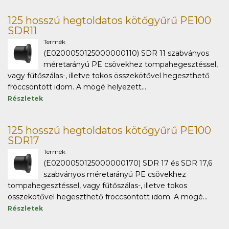
125 hosszú hegtoldatos kötőgyűrű PE100
SDR11
Termék
(E0200050125000000110) SDR 11 szabványos
méretarányú PE csövekhez tompahegesztéssel,
vagy fűtőszálas-, illetve tokos összekötővel hegeszthető
fröccsöntött idom. A mögé helyezett...
Részletek
125 hosszú hegtoldatos kötőgyűrű PE100
SDR17
Termék
(E0200050125000000170) SDR 17 és SDR 17,6
szabványos méretarányú PE csövekhez
tompahegesztéssel, vagy fűtőszálas-, illetve tokos
összekötővel hegeszthető fröccsöntött idom. A mögé...
Részletek