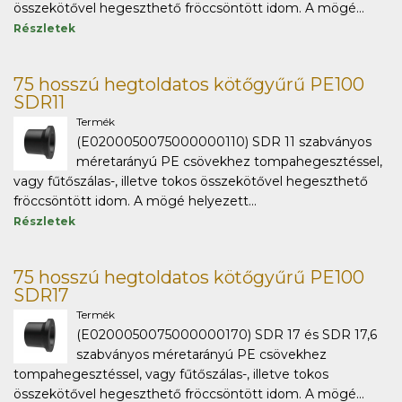
összekötővel hegeszthető fröccsöntött idom. A mögé...
Részletek
75 hosszú hegtoldatos kötőgyűrű PE100
SDR11
Termék
(E0200050075000000110) SDR 11 szabványos
méretarányú PE csövekhez tompahegesztéssel,
vagy fűtőszálas-, illetve tokos összekötővel hegeszthető
fröccsöntött idom. A mögé helyezett...
Részletek
75 hosszú hegtoldatos kötőgyűrű PE100
SDR17
Termék
(E0200050075000000170) SDR 17 és SDR 17,6
szabványos méretarányú PE csövekhez
tompahegesztéssel, vagy fűtőszálas-, illetve tokos
összekötővel hegeszthető fröccsöntött idom. A mögé...