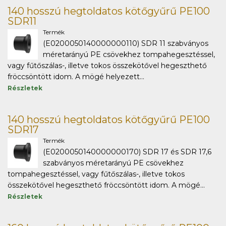
140 hosszú hegtoldatos kötőgyűrű PE100
SDR11
Termék
(E0200050140000000110) SDR 11 szabványos
méretarányú PE csövekhez tompahegesztéssel,
vagy fűtőszálas-, illetve tokos összekötővel hegeszthető
fröccsöntött idom. A mögé helyezett...
Részletek
140 hosszú hegtoldatos kötőgyűrű PE100
SDR17
Termék
(E0200050140000000170) SDR 17 és SDR 17,6
szabványos méretarányú PE csövekhez
tompahegesztéssel, vagy fűtőszálas-, illetve tokos
összekötővel hegeszthető fröccsöntött idom. A mögé...
Részletek