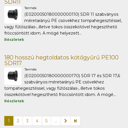
SDR11
Termék
(E0200050180000000110) SDR 11 szabványos
méretarányú PE csövekhez tompahegesztéssel,
vagy fűtőszálas-, illetve tokos összekötővel hegeszthető
fröccsöntött idom. A mögé helyezett...
Részletek
180 hosszú hegtoldatos kötőgyűrű PE100
SDR17
Termék
(E0200050180000000170) SDR 17 és SDR 17,6
szabványos méretarányú PE csövekhez
tompahegesztéssel, vagy fűtőszálas-, illetve tokos
összekötővel hegeszthető fröccsöntött idom. A mögé...
Részletek
1
2
3
4
5
...