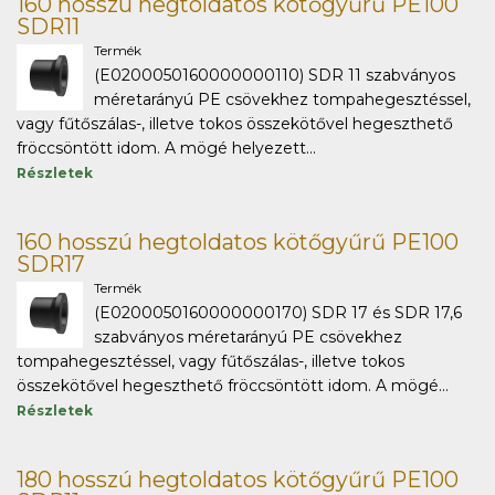
160 hosszú hegtoldatos kötőgyűrű PE100
SDR11
Termék
(E0200050160000000110) SDR 11 szabványos
méretarányú PE csövekhez tompahegesztéssel,
vagy fűtőszálas-, illetve tokos összekötővel hegeszthető
fröccsöntött idom. A mögé helyezett...
Részletek
160 hosszú hegtoldatos kötőgyűrű PE100
SDR17
Termék
(E0200050160000000170) SDR 17 és SDR 17,6
szabványos méretarányú PE csövekhez
tompahegesztéssel, vagy fűtőszálas-, illetve tokos
összekötővel hegeszthető fröccsöntött idom. A mögé...
Részletek
180 hosszú hegtoldatos kötőgyűrű PE100