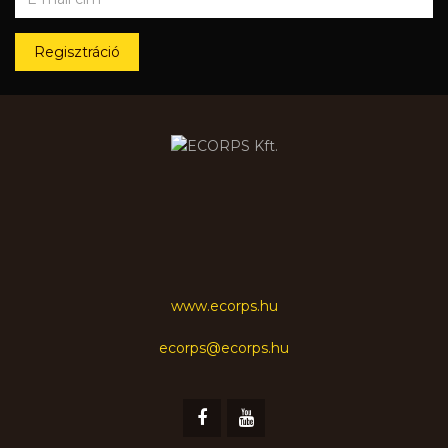
Regisztráció
www.ecorps.hu
ecorps@ecorps.hu