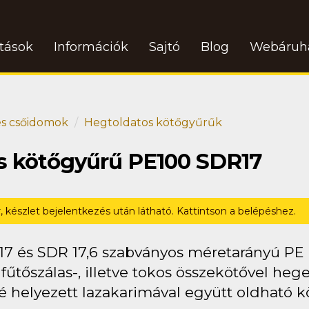
atások
Információk
Sajtó
Blog
Webáruh
s csőidomok
Hegtoldatos kötőgyűrűk
os kötőgyűrű PE100 SDR17
r, készlet bejelentkezés után látható. Kattintson a belépéshez.
17 és SDR 17,6 szabványos méretarányú PE
fűtőszálas-, illetve tokos összekötővel heg
helyezett lazakarimával együtt oldható köt