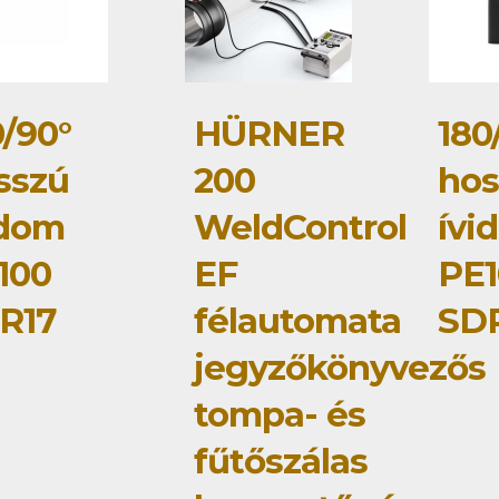
0/90°
HÜRNER
180
sszú
200
hos
idom
WeldControl
ívi
100
EF
PE1
R17
félautomata
SD
jegyzőkönyvezős
tompa- és
fűtőszálas