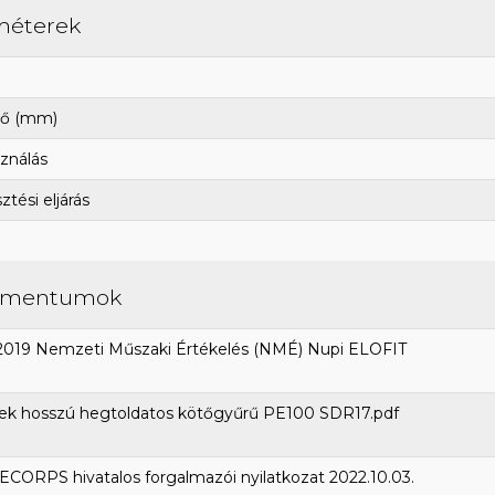
méterek
ő (mm)
ználás
tési eljárás
umentumok
2019 Nemzeti Műszaki Értékelés (NMÉ) Nupi ELOFIT
ek hosszú hegtoldatos kötőgyűrű PE100 SDR17.pdf
CORPS hivatalos forgalmazói nyilatkozat 2022.10.03.