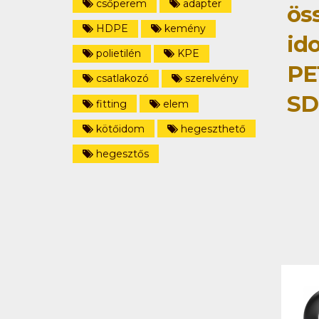
csőperem
adapter
ös
HDPE
kemény
id
polietilén
KPE
PE
csatlakozó
szerelvény
SD
fitting
elem
kötőidom
hegeszthető
hegesztős