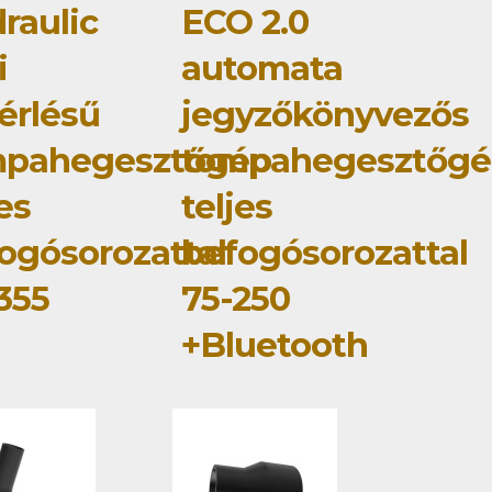
raulic
ECO 2.0
i
automata
érlésű
jegyzőkönyvezős
mpahegesztőgép
tompahegesztőgé
jes
teljes
ogósorozattal
befogósorozattal
355
75-250
+Bluetooth