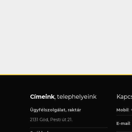
Címeink
, telephelyeink
Kapcs
Ügyfélszolgálat, raktár
Mobil
:
2131 Göd, Pesti út 21.
E-mail
: