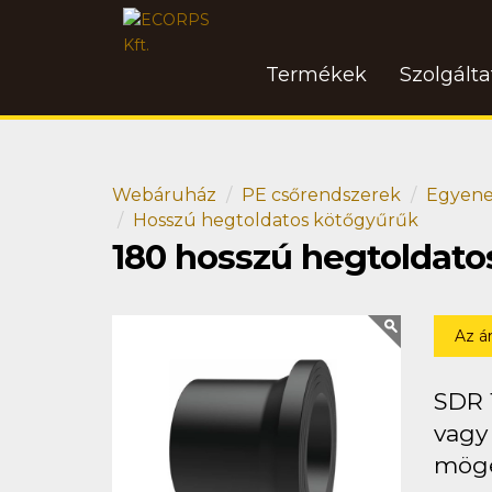
Termékek
Szolgált
Webáruház
PE csőrendszerek
Egyene
Hosszú hegtoldatos kötőgyűrűk
180 hosszú hegtoldat
Az á
SDR 
vagy 
mögé 