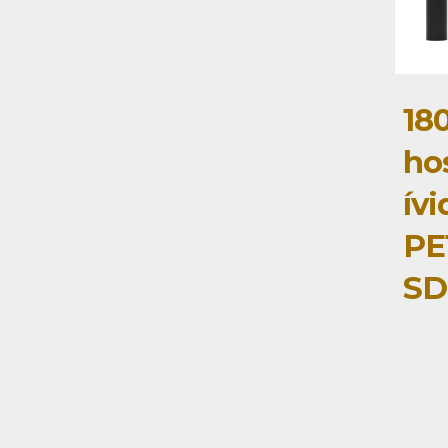
18
ho
ív
PE
SD