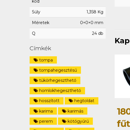
kód
Súly
1,358 Kg
Méretek
0×0×0 mm
Q
24 db
Kap
Címkék
tompa
tompahegesztésű
tükörhegeszthető
homlokhegeszthető
hosszított
hegtoldat
18
karima
karimás
fű
perem
kötőgyűrű