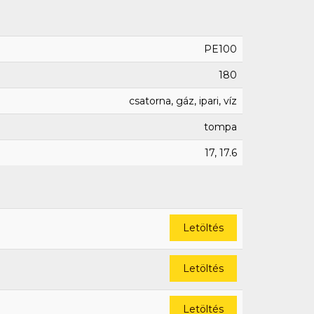
PE100
180
csatorna, gáz, ipari, víz
tompa
17, 17.6
Letöltés
Letöltés
Letöltés