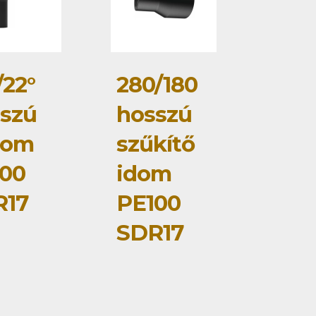
/22°
280/180
szú
hosszú
dom
szűkítő
00
idom
R17
PE100
SDR17