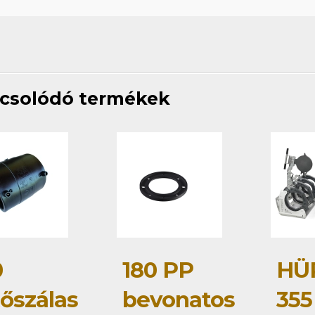
csolódó termékek
0
180 PP
HÜ
tőszálas
bevonatos
355