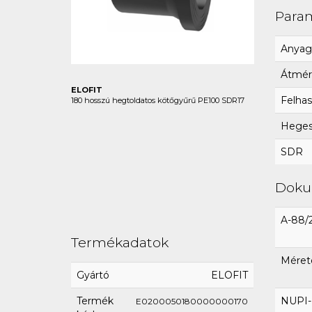
Para
Anyag
Átmér
ELOFIT
Felhas
180 hosszú hegtoldatos kötőgyűrű PE100 SDR17
Hegesz
SDR
Dok
A-88/
Termékadatok
Méret
Gyártó
ELOFIT
Termék
NUPI-E
E0200050180000000170