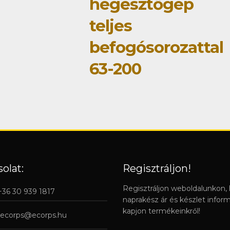
hegesztőgép
teljes
befogósorozattal
63-200
olat:
Regisztráljon!
Regisztráljon weboldalunkon,
 +36 30 939 1817
naprakész ár és készlet infor
kapjon termékeinkről!
ecorps@ecorps.hu