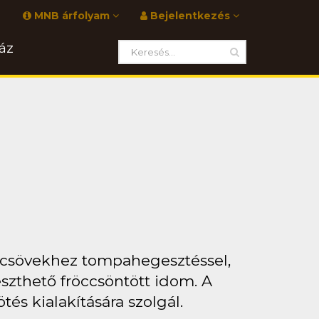
MNB árfolyam
Bejelentkezés
áz
 csövekhez tompahegesztéssel,
eszthető fröccsöntött idom. A
és kialakítására szolgál.