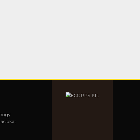
 hogy
mációkat