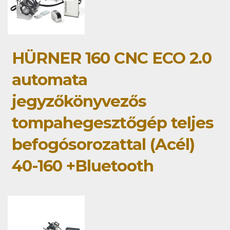
HÜRNER 160 CNC ECO 2.0
automata
jegyzőkönyvezős
tompahegesztőgép teljes
befogósorozattal (Acél)
40-160 +Bluetooth