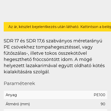
Az ár, készlet bejelentkezés után látható. Kattintson a bel
SDR 17 és SDR 17,6 szabványos méretarányú
PE csövekhez tompahegesztéssel, vagy
fűtőszálas-, illetve tokos összekötővel
hegeszthető fröccsöntött idom. A mögé
helyezett lazakarimával együtt oldható kötés
kialakítására szolgál.
Paraméterek
Anyag
PE100
Átmérő (mm)
90