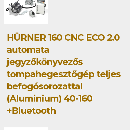
HÜRNER 160 CNC ECO 2.0
automata
jegyzőkönyvezős
tompahegesztőgép teljes
befogósorozattal
(Aluminium) 40-160
+Bluetooth