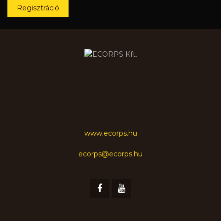
Regisztráció
www.ecorps.hu
ecorps@ecorps.hu