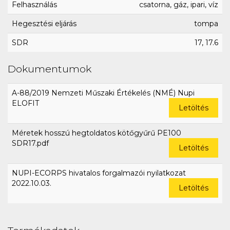
Felhasználás
csatorna, gáz, ipari, víz
Hegesztési eljárás
tompa
SDR
17, 17.6
Dokumentumok
A-88/2019 Nemzeti Műszaki Értékelés (NMÉ) Nupi
ELOFIT
Letöltés
Méretek hosszú hegtoldatos kötőgyűrű PE100
SDR17.pdf
Letöltés
NUPI-ECORPS hivatalos forgalmazói nyilatkozat
2022.10.03.
Letöltés