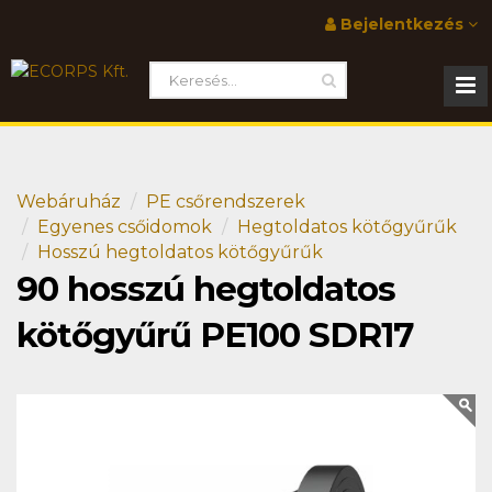
Bejelentkezés
Webáruház
PE csőrendszerek
Egyenes csőidomok
Hegtoldatos kötőgyűrűk
Hosszú hegtoldatos kötőgyűrűk
90 hosszú hegtoldatos
kötőgyűrű PE100 SDR17