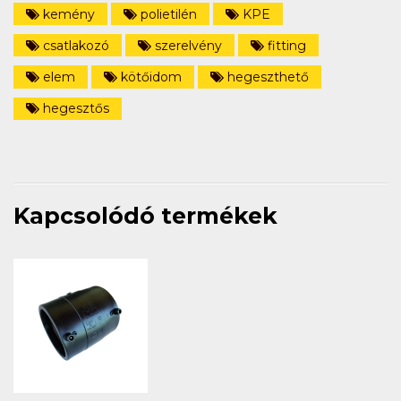
kemény
polietilén
KPE
csatlakozó
szerelvény
fitting
elem
kötőidom
hegeszthető
hegesztős
Kapcsolódó termékek