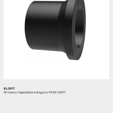
ELOFIT
90 hosszú hegtoldatos kötőgyűrű PE100 SDR17