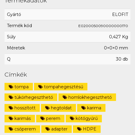
Termékadatok
Gyártó
ELOFIT
Termék kód
E0200050090000000170
Súly
0,427 Kg
Méretek
0×0×0 mm
Q
30 db
Címkék
tompa
tompahegesztésű
tükörhegeszthető
homlokhegeszthető
hosszított
hegtoldat
karima
karimás
perem
kötőgyűrű
csőperem
adapter
HDPE