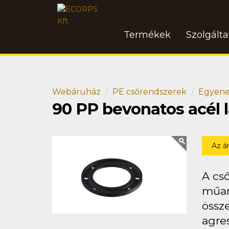
Termékek
Szolgált
Webáruház
PE csőrendszerek
Egyene
90 PP bevonatos acél 
Az á
A cs
műan
össz
agre