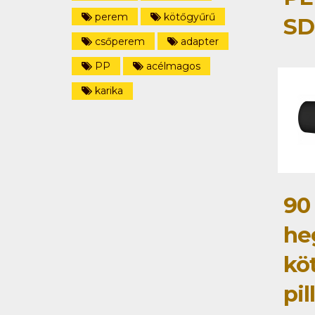
perem
kötőgyűrű
SD
csőperem
adapter
PP
acélmagos
karika
90
he
kö
pi