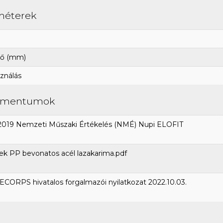
méterek
ő (mm)
ználás
umentumok
2019 Nemzeti Műszaki Értékelés (NMÉ) Nupi ELOFIT
k PP bevonatos acél lazakarima.pdf
CORPS hivatalos forgalmazói nyilatkozat 2022.10.03.