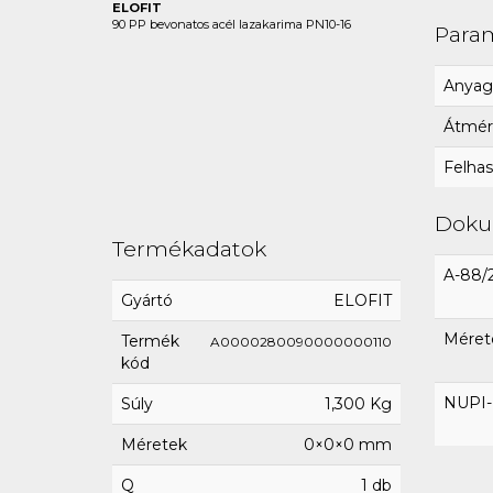
ELOFIT
90 PP bevonatos acél lazakarima PN10-16
Para
Anyag
Átmér
Felhas
Dok
Termékadatok
A-88/
Gyártó
ELOFIT
Mérete
Termék
A0000280090000000110
kód
NUPI-E
Súly
1,300 Kg
Méretek
0×0×0 mm
Q
1 db