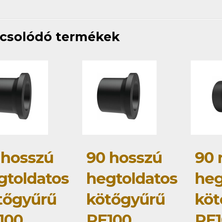
csolódó termékek
 hosszú
90 hosszú
90 
gtoldatos
hegtoldatos
heg
tőgyűrű
kötőgyűrű
köt
100
PE100
PE1