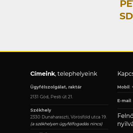
PE
SD
Címeink
, telephelyeink
Kapcs
Ügyfélszolgálat, raktár
Mobil
:
2131 Göd, Pesti út 21.
E-mail
:
Székhely
Feln
2330 Dunaharaszti, Vörösföld utca 19.
nyilv
(a székhelyen ügyfélfogadás nincs)