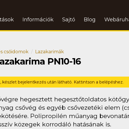
atások
Információk
Sajtó
Blog
Webáruh
s csőidomok
Lazakarimák
lazakarima PN10-16
r, készlet bejelentkezés után látható. Kattintson a belépéshez.
ővégre hegesztett hegesztőtoldatos kötőgy
yag csővég és egyéb csővezetéki elem (cső
ekötésére. Polipropilén műanyag bevonatán
sszív közegek korrodáló hatásának is.