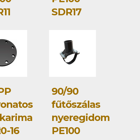
11
SDR17
PP
90/90
onatos
fűtőszálas
karima
nyeregidom
z
0-16
PE100