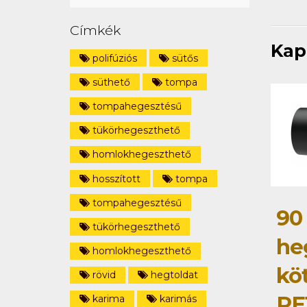
Címkék
Kap
polifúziós
sütős
süthető
tompa
tompahegesztésű
tükörhegeszthető
homlokhegeszthető
hosszított
tompa
tompahegesztésű
90
tükörhegeszthető
he
homlokhegeszthető
kö
rövid
hegtoldat
PE
karima
karimás