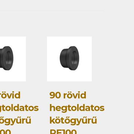
rövid
90 rövid
toldatos
hegtoldatos
őgyűrű
kötőgyűrű
00
PE100