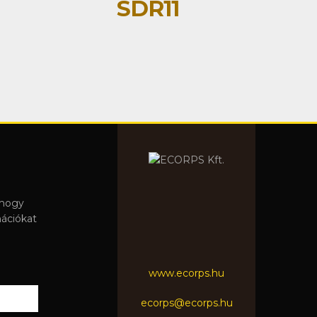
SDR11
 hogy
mációkat
www.ecorps.hu
ecorps@ecorps.hu