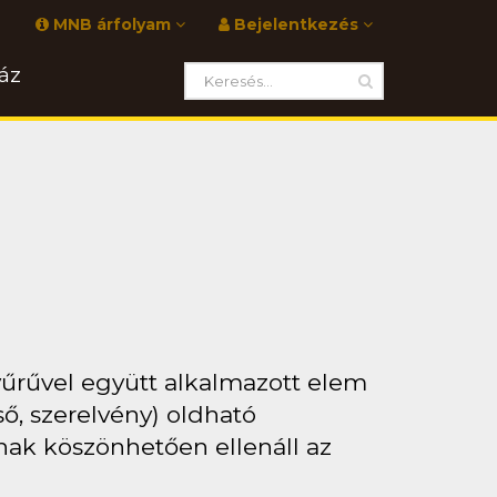
MNB árfolyam
Bejelentkezés
áz
űrűvel együtt alkalmazott elem
, szerelvény) oldható
ak köszönhetően ellenáll az