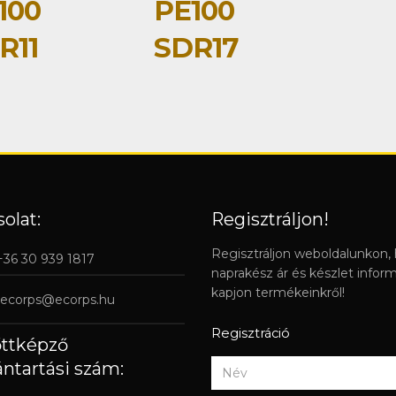
100
PE100
R11
SDR17
olat:
Regisztráljon!
Regisztráljon weboldalunkon,
 +36 30 939 1817
naprakész ár és készlet infor
kapjon termékeinkről!
ecorps@ecorps.hu
Regisztráció
őttképző
ántartási szám: