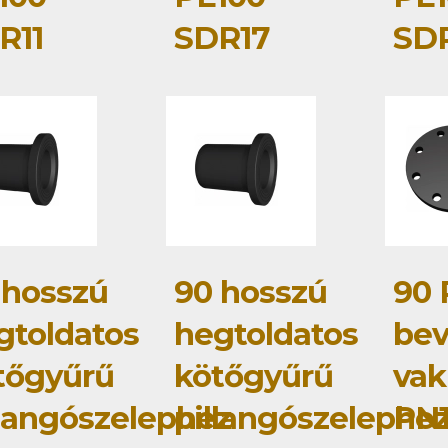
R11
SDR17
SDR
 hosszú
90 hosszú
90 
gtoldatos
hegtoldatos
bev
tőgyűrű
kötőgyűrű
vak
llangószelephez
pillangószelephe
PN1