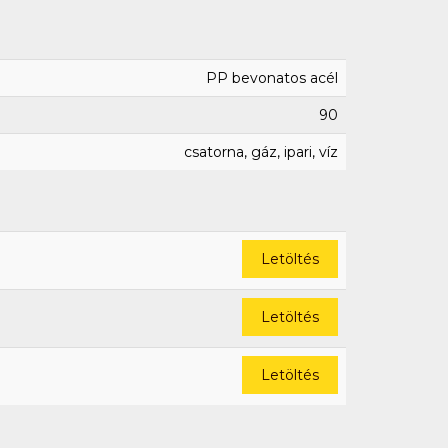
PP bevonatos acél
90
csatorna, gáz, ipari, víz
Letöltés
Letöltés
Letöltés