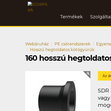
Termékek
Szolgált
Webáruház
PE csőrendszerek
Egyene
Hosszú hegtoldatos kötőgyűrűk
160 hosszú hegtoldat
Az á
SDR 
vagy 
mögé 