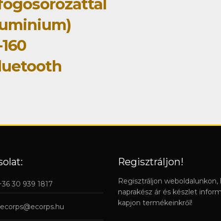
fogósorozattal
luminium)
-160
luetooth
olat:
Regisztráljon!
Regisztráljon weboldalunkon,
 +36 30 939 1817
naprakész ár és készlet infor
kapjon termékeinkről!
ecorps@ecorps.hu