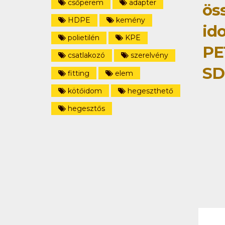
csőperem
adapter
ös
HDPE
kemény
id
polietilén
KPE
PE
csatlakozó
szerelvény
SD
fitting
elem
kötőidom
hegeszthető
hegesztős