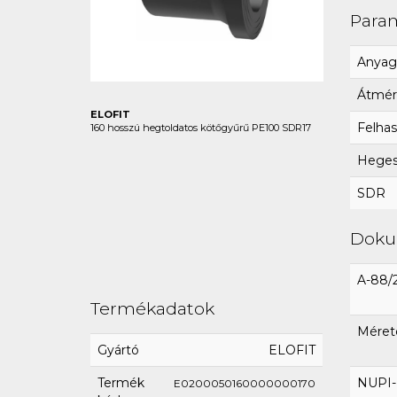
Para
Anyag
Átmér
ELOFIT
Felhas
160 hosszú hegtoldatos kötőgyűrű PE100 SDR17
Hegesz
SDR
Dok
A-88/
Termékadatok
Méret
Gyártó
ELOFIT
Termék
NUPI-E
E0200050160000000170