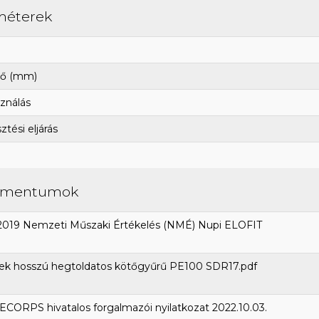
méterek
ő (mm)
ználás
tési eljárás
umentumok
2019 Nemzeti Műszaki Értékelés (NMÉ) Nupi ELOFIT
ek hosszú hegtoldatos kötőgyűrű PE100 SDR17.pdf
CORPS hivatalos forgalmazói nyilatkozat 2022.10.03.