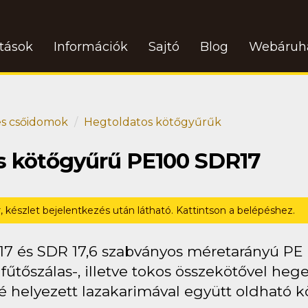
atások
Információk
Sajtó
Blog
Webáruh
s csőidomok
Hegtoldatos kötőgyűrűk
os kötőgyűrű PE100 SDR17
r, készlet bejelentkezés után látható. Kattintson a belépéshez.
17 és SDR 17,6 szabványos méretarányú PE
fűtőszálas-, illetve tokos összekötővel heg
helyezett lazakarimával együtt oldható köt