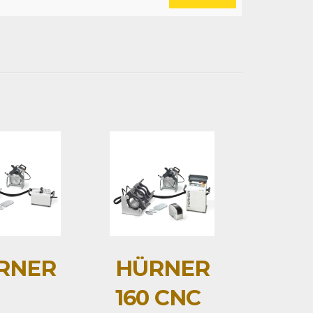
RNER
HÜRNER
0
160 CNC