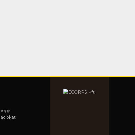
 hogy
mációkat