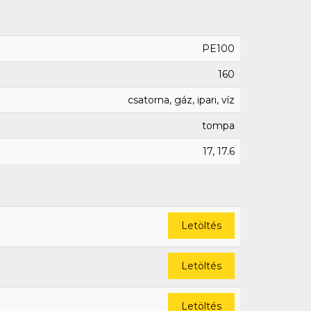
PE100
160
csatorna, gáz, ipari, víz
tompa
17, 17.6
Letöltés
Letöltés
Letöltés