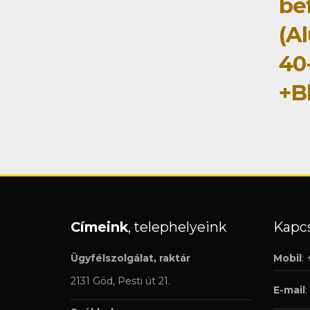
be
(A
40
+B
Címeink
, telephelyeink
Kapcs
Ügyfélszolgálat, raktár
Mobil
:
2131 Göd, Pesti út 21.
E-mail
: