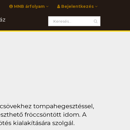
MNB árfolyam
Bejelentkezés
áz
 csövekhez tompahegesztéssel,
eszthető fröccsöntött idom. A
és kialakítására szolgál.