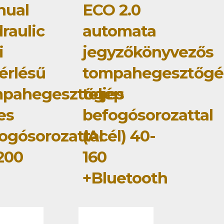
nual
ECO 2.0
raulic
automata
i
jegyzőkönyvezős
érlésű
tompahegesztőgé
mpahegesztőgép
teljes
jes
befogósorozattal
ogósorozattal
(Acél) 40-
200
160
+Bluetooth