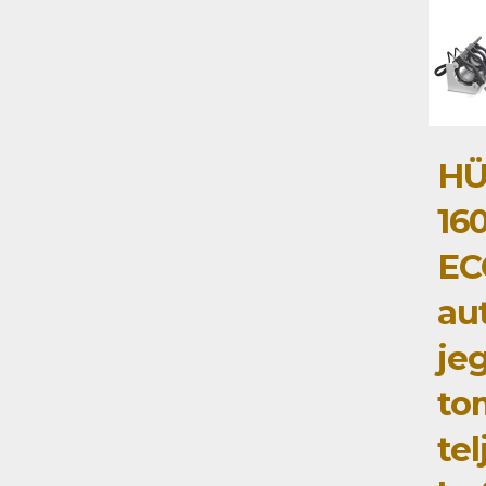
HÜ
16
EC
au
je
to
tel