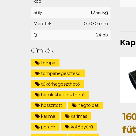
kód
Súly
1,358 Kg
Méretek
0×0×0 mm
Q
24 db
Kap
Címkék
tompa
tompahegesztésű
tükörhegeszthető
homlokhegeszthető
hosszított
hegtoldat
16
karima
karimás
fű
perem
kötőgyűrű