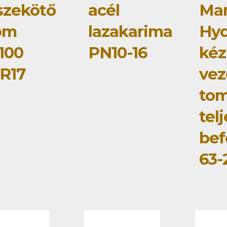
szekötő
acél
Ma
om
lazakarima
Hyd
100
PN10-16
kéz
R17
vez
to
tel
bef
63-