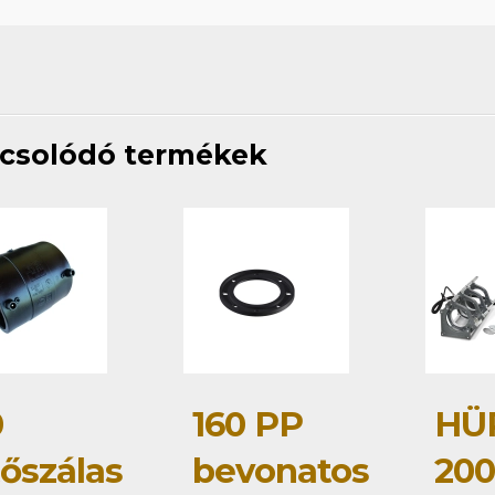
csolódó termékek
0
160 PP
HÜ
tőszálas
bevonatos
20