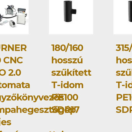
RNER
180/160
315
0 CNC
hosszú
hos
O 2.0
szűkített
szű
tomata
T-idom
T-i
gyzőkönyvezős
PE100
PE1
mpahegesztőgép
SDR17
SD
jes