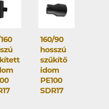
/160
160/90
szú
hosszú
kített
szűkítő
dom
idom
00
PE100
R17
SDR17