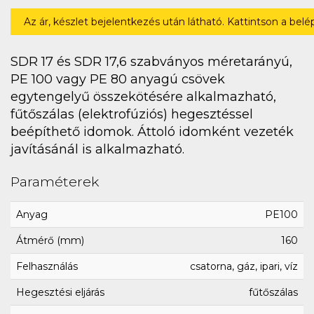
Az ár, készlet bejelentkezés után látható. Kattintson a bel
SDR 17 és SDR 17,6 szabványos méretarányú,
PE 100 vagy PE 80 anyagú csövek
egytengelyű összekötésére alkalmazható,
fűtőszálas (elektrofúziós) hegesztéssel
beépíthető idomok. Áttoló idomként vezeték
javításánál is alkalmazható.
Paraméterek
Anyag
PE100
Átmérő (mm)
160
Felhasználás
csatorna, gáz, ipari, víz
Hegesztési eljárás
fűtőszálas