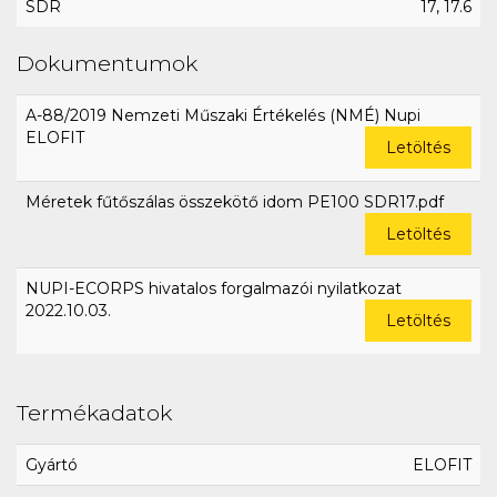
SDR
17, 17.6
Dokumentumok
A-88/2019 Nemzeti Műszaki Értékelés (NMÉ) Nupi
ELOFIT
Letöltés
Méretek fűtőszálas összekötő idom PE100 SDR17.pdf
Letöltés
NUPI-ECORPS hivatalos forgalmazói nyilatkozat
2022.10.03.
Letöltés
Termékadatok
Gyártó
ELOFIT