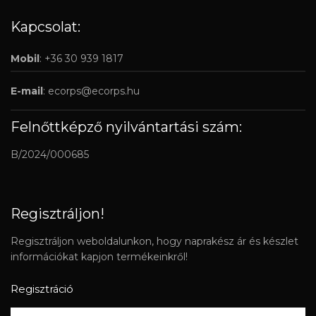
Kapcsolat:
Mobil
: +36 30 939 1817
E-mail
:
ecorps@ecorps.hu
Felnőttképző nyilvántartási szám:
B/2024/000685
Regisztráljon!
Regisztráljon weboldalunkon, hogy naprakész ár és készlet
információkat kapjon termékeinkről!
Regisztráció