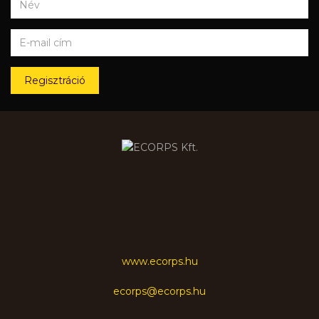
Regisztráció
www.ecorps.hu
ecorps@ecorps.hu