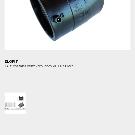
ELOFIT
160 fűtőszálas összekötő idom PE100 SDR17