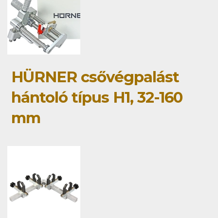
HÜRNER csővégpalást
hántoló típus H1, 32-160
mm