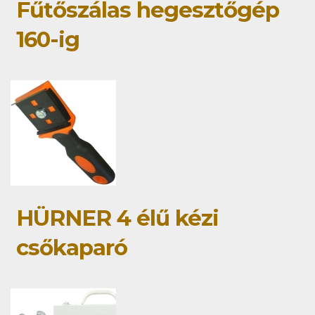
Fűtőszálas hegesztőgép
160-ig
HÜRNER 4 élű kézi
csőkaparó