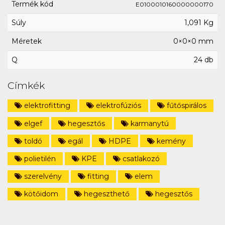
Termék kód
E0100010160000000170
Súly
1,091 Kg
Méretek
0×0×0 mm
Q
24 db
Címkék
elektrofitting
elektrofúziós
fűtőspirálos
elgef
hegesztős
karmanytú
toldó
egál
HDPE
kemény
polietilén
KPE
csatlakozó
szerelvény
fitting
elem
kötőidom
hegeszthető
hegesztős