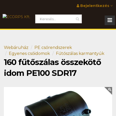
Bejelentkezés
Webáruház
PE csőrendszerek
Egyenes csőidomok
Fűtőszálas karmantyúk
160 fűtőszálas összekötő
idom PE100 SDR17