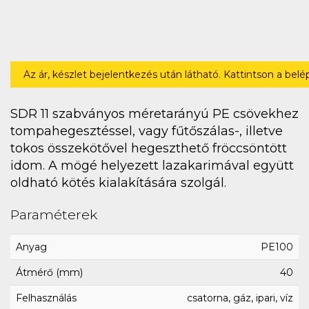
Az ár, készlet bejelentkezés után látható. Kattintson a bel
SDR 11 szabványos méretarányú PE csövekhez
tompahegesztéssel, vagy fűtőszálas-, illetve
tokos összekötővel hegeszthető fröccsöntött
idom. A mögé helyezett lazakarimával együtt
oldható kötés kialakítására szolgál.
Paraméterek
Anyag
PE100
Átmérő (mm)
40
Felhasználás
csatorna, gáz, ipari, víz