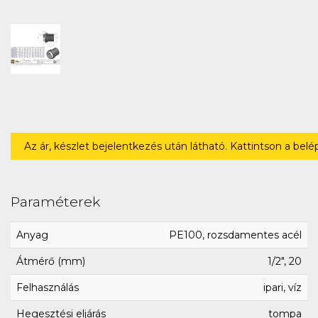
Az ár, készlet bejelentkezés után látható. Kattintson a bel
Paraméterek
Anyag
PE100, rozsdamentes acél
Átmérő (mm)
1/2", 20
Felhasználás
ipari, víz
Hegesztési eljárás
tompa