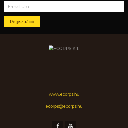
Regisztráció
www.ecorps.hu
ecorps@ecorps.hu