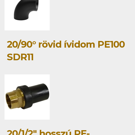
20/90° rövid ívidom PE100
SDR11
20/1/2" hosszú PE-