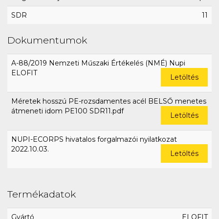
SDR
11
Dokumentumok
A-88/2019 Nemzeti Műszaki Értékelés (NMÉ) Nupi
ELOFIT
Letöltés
Méretek hosszú PE-rozsdamentes acél BELSŐ menetes
átmeneti idom PE100 SDR11.pdf
Letöltés
NUPI-ECORPS hivatalos forgalmazói nyilatkozat
2022.10.03.
Letöltés
Termékadatok
Gyártó
ELOFIT