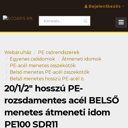
Bejelentkezés
Webáruház
PE csőrendszerek
Egyenes csőidomok
Átmeneti idomok
PE-acél menetes összekötők
Belső menetes PE-acél összekötők
Belső menetes hosszú PE-acél ö.
20/1/2" hosszú PE-
rozsdamentes acél BELSŐ
menetes átmeneti idom
PE100 SDR11