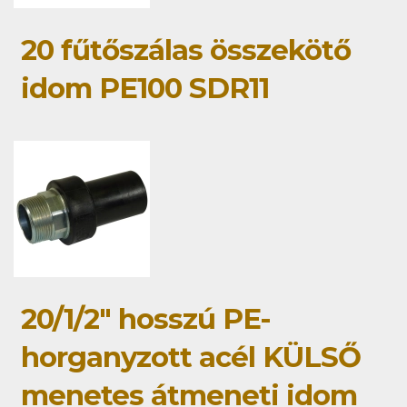
20 fűtőszálas összekötő
idom PE100 SDR11
20/1/2" hosszú PE-
horganyzott acél KÜLSŐ
menetes átmeneti idom