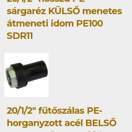
sárgaréz KÜLSŐ menetes
átmeneti idom PE100
SDR11
20/1/2" fűtőszálas PE-
horganyzott acél BELSŐ