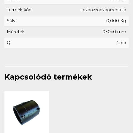
Termék kód
E0200220020012C00110
Súly
0,000 Kg
Méretek
0×0×0 mm
Q
2 db
Kapcsolódó termékek