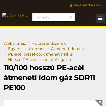
Bejelentkezés
Webáruház
PE csőrendszerek
Egyenes csőidomok
Átmeneti idomok
PE-acél összekötők (menet nélkül)
Hosszú PE-acél összekötők gázra
110/100 hosszú PE-acél
átmeneti idom gáz SDR11
PE100