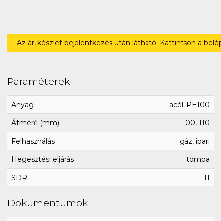
Az ár, készlet bejelentkezés után látható. Kattintson a bel
Paraméterek
Anyag
acél, PE100
Átmérő (mm)
100, 110
Felhasználás
gáz, ipari
Hegesztési eljárás
tompa
SDR
11
Dokumentumok