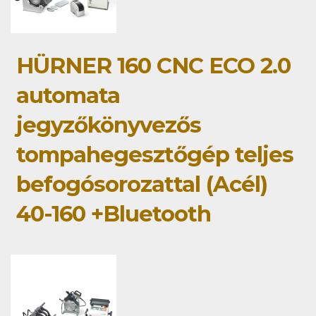
HÜRNER 160 CNC ECO 2.0
automata
jegyzőkönyvezős
tompahegesztőgép teljes
befogósorozattal (Acél)
40-160 +Bluetooth