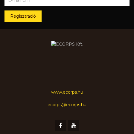
Regisztráció
www.ecorps.hu
ecorps@ecorps.hu