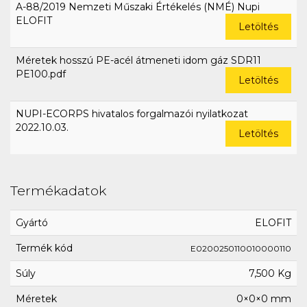
A-88/2019 Nemzeti Műszaki Értékelés (NMÉ) Nupi
ELOFIT
Letöltés
Méretek hosszú PE-acél átmeneti idom gáz SDR11
PE100.pdf
Letöltés
NUPI-ECORPS hivatalos forgalmazói nyilatkozat
2022.10.03.
Letöltés
Termékadatok
Gyártó
ELOFIT
Termék kód
E0200250110010000110
Súly
7,500 Kg
Méretek
0×0×0 mm