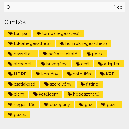
Q
1 db
Címkék
tompa
tompahegesztésű
tükörhegeszthető
homlokhegeszthető
hosszított
acélösszekötő
pécsi
átmenet
buzogány
acél
adapter
HDPE
kemény
polietilén
KPE
csatlakozó
szerelvény
fitting
elem
kötőidom
hegeszthető
hegesztős
buzogány
gáz
gázra
gázos