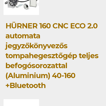
HÜRNER 160 CNC ECO 2.0
automata
jegyzőkönyvezős
tompahegesztőgép teljes
befogósorozattal
(Aluminium) 40-160
+Bluetooth