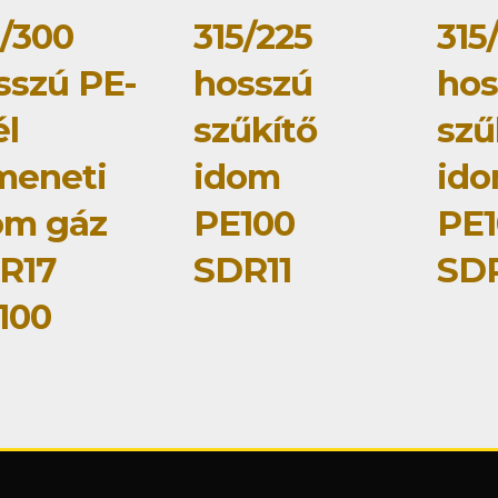
5/300
315/225
315
sszú PE-
hosszú
hos
él
szűkítő
szű
meneti
idom
id
om gáz
PE100
PE1
R17
SDR11
SDR
100