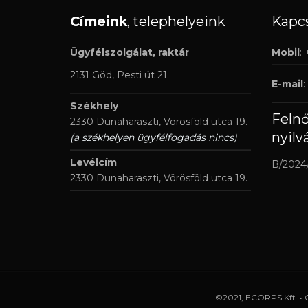
Címeink
, telephelyeink
Kapcs
Ügyfélszolgálat, raktár
Mobil
:
2131 Göd, Pesti út 21.
E-mail
:
Székhely
Feln
2330 Dunaharaszti, Vörösföld utca 19.
nyilv
(a székhelyen ügyfélfogadás nincs)
Levélcím
B/2024
2330 Dunaharaszti, Vörösföld utca 19.
©2021, ECORPS Kft. • 