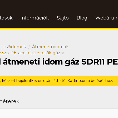
atások
Információk
Sajtó
Blog
Webáruh
s csőidomok
Átmeneti idomok
sszú PE-acél összekötők gázra
l átmeneti idom gáz SDR11 PE
r, készlet bejelentkezés után látható. Kattintson a belépéshez.
méterek