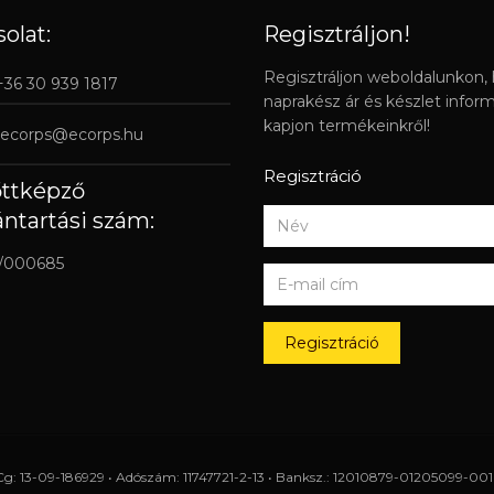
olat:
Regisztráljon!
Regisztráljon weboldalunkon,
 +36 30 939 1817
naprakész ár és készlet infor
kapjon termékeinkről!
ecorps@ecorps.hu
Regisztráció
őttképző
ántartási szám:
/000685
Regisztráció
Cg: 13-09-186929 • Adószám: 11747721-2-13 • Banksz.: 12010879-01205099-0