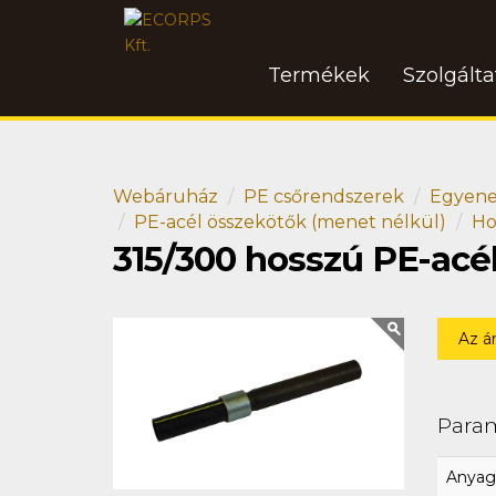
Termékek
Szolgált
Webáruház
PE csőrendszerek
Egyene
PE-acél összekötők (menet nélkül)
Ho
315/300 hosszú PE-acé
Az á
Para
Anyag