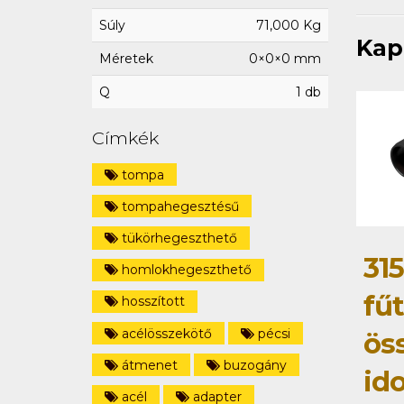
Súly
71,000 Kg
Kap
Méretek
0×0×0 mm
Q
1 db
Címkék
tompa
tompahegesztésű
tükörhegeszthető
315
homlokhegeszthető
fű
hosszított
acélösszekötő
pécsi
ös
átmenet
buzogány
id
acél
adapter