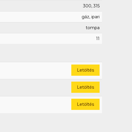
300, 315
gáz, ipari
tompa
11
Letöltés
Letöltés
Letöltés