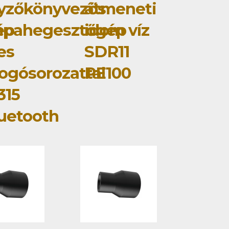
yzőkönyvezős
átmeneti
ép
mpahegesztőgép
idom víz
jes
SDR11
ogósorozattal
PE100
315
uetooth