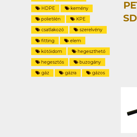
PE
HDPE
kemény
SD
polietilén
KPE
csatlakozó
szerelvény
fitting
elem
kötőidom
hegeszthető
hegesztős
buzogány
gáz
gázra
gázos