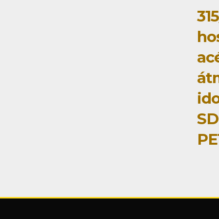
31
ho
ac
át
id
SD
PE