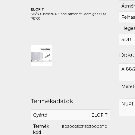
Átmér
ELOFIT
315/300 hosszú PE-acél átmeneti idom gáz SDR11
Felhas
PE100
Hegesz
SDR
Dok
A-88/
Méret
Termékadatok
NUPI-E
Gyártó
ELOFIT
Termék
E0200250315030000110
kód