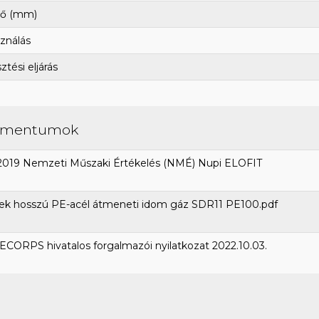
ő (mm)
ználás
tési eljárás
umentumok
2019 Nemzeti Műszaki Értékelés (NMÉ) Nupi ELOFIT
ek hosszú PE-acél átmeneti idom gáz SDR11 PE100.pdf
CORPS hivatalos forgalmazói nyilatkozat 2022.10.03.