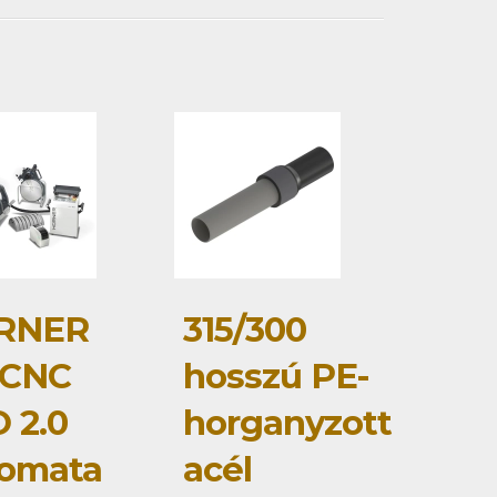
RNER
315/300
 CNC
hosszú PE-
 2.0
horganyzott
tomata
acél