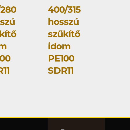
/280
400/315
szú
hosszú
kítő
szűkítő
om
idom
00
PE100
11
SDR11