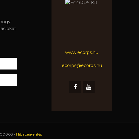
 hogy
mációkat
www.ecorps.hu
ecorps@ecorps.hu
0100003 •
Hibabejelentés