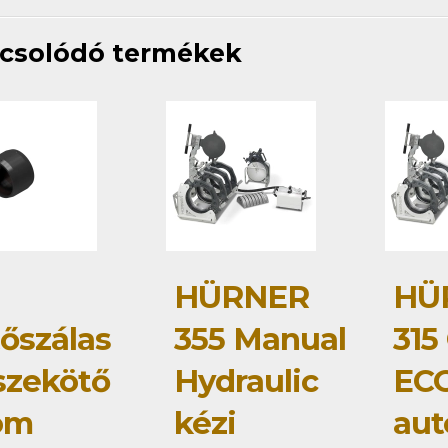
csolódó termékek
HÜRNER
HÜ
tőszálas
355 Manual
315
szekötő
Hydraulic
ECO
om
kézi
au