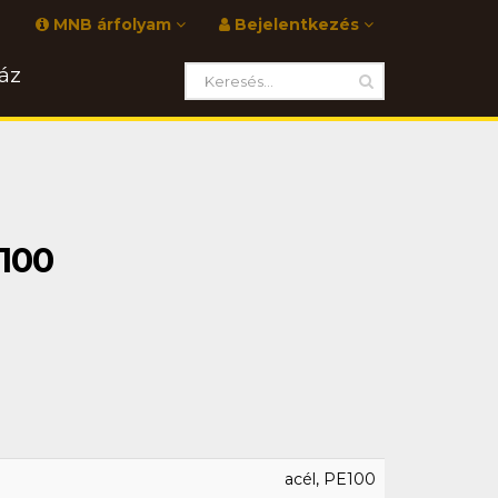
MNB árfolyam
Bejelentkezés
áz
100
acél, PE100