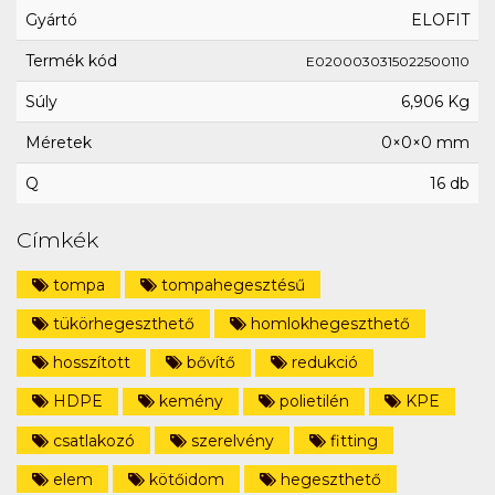
Gyártó
ELOFIT
Termék kód
E0200030315022500110
Súly
6,906 Kg
Méretek
0×0×0 mm
Q
16 db
Címkék
tompa
tompahegesztésű
tükörhegeszthető
homlokhegeszthető
hosszított
bővítő
redukció
HDPE
kemény
polietilén
KPE
csatlakozó
szerelvény
fitting
elem
kötőidom
hegeszthető