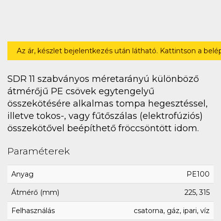
Az ár, készlet bejelentkezés után látható. Kattintson a bel
SDR 11 szabványos méretarányú különböző
átmérőjű PE csövek egytengelyű
összekötésére alkalmas tompa hegesztéssel,
illetve tokos-, vagy fűtőszálas (elektrofúziós)
összekötővel beépíthető fröccsöntött idom.
Paraméterek
Anyag
PE100
Átmérő (mm)
225, 315
Felhasználás
csatorna, gáz, ipari, víz