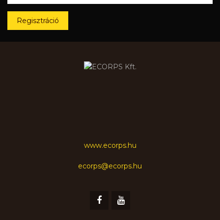
Regisztráció
www.ecorps.hu
ecorps@ecorps.hu