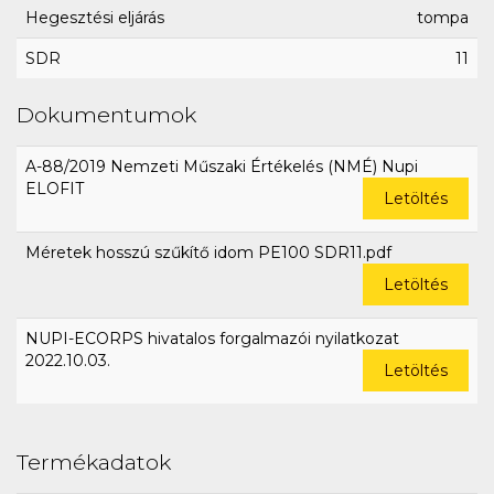
Hegesztési eljárás
tompa
SDR
11
Dokumentumok
A-88/2019 Nemzeti Műszaki Értékelés (NMÉ) Nupi
ELOFIT
Letöltés
Méretek hosszú szűkítő idom PE100 SDR11.pdf
Letöltés
NUPI-ECORPS hivatalos forgalmazói nyilatkozat
2022.10.03.
Letöltés
Termékadatok