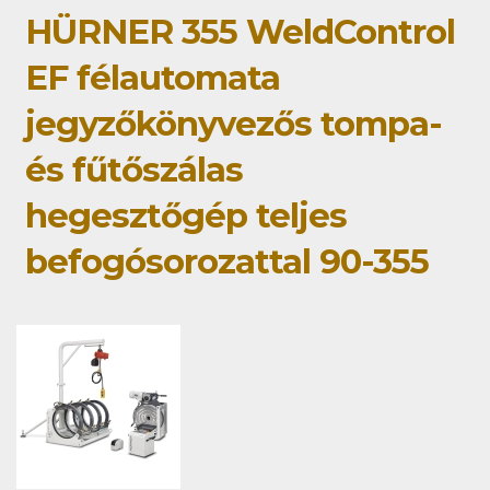
HÜRNER 355 WeldControl
EF félautomata
jegyzőkönyvezős tompa-
és fűtőszálas
hegesztőgép teljes
befogósorozattal 90-355