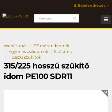
Bejelentkezés
Webáruház
PE csőrendszerek
Egyenes csőidomok
Szűkítők
Hosszú szűkítők
315/225 hosszú szűkítő
idom PE100 SDR11