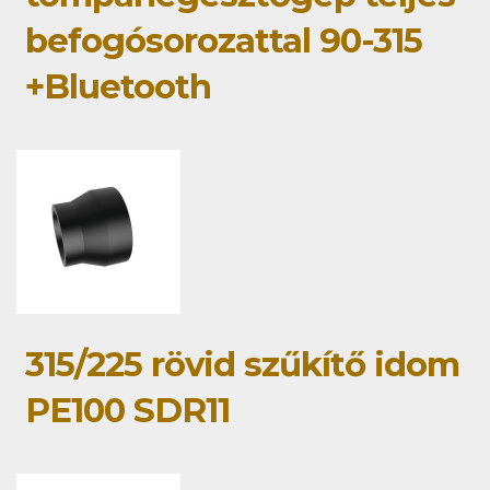
befogósorozattal 90-315
+Bluetooth
315/225 rövid szűkítő idom
PE100 SDR11