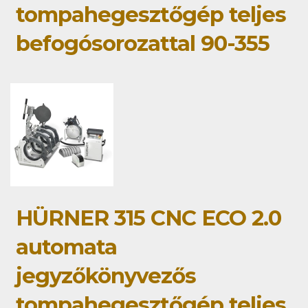
tompahegesztőgép teljes
befogósorozattal 90-355
HÜRNER 315 CNC ECO 2.0
automata
jegyzőkönyvezős
tompahegesztőgép teljes