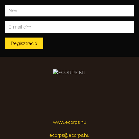
Regisztráció
www.ecorps.hu
ecorps@ecorps.hu