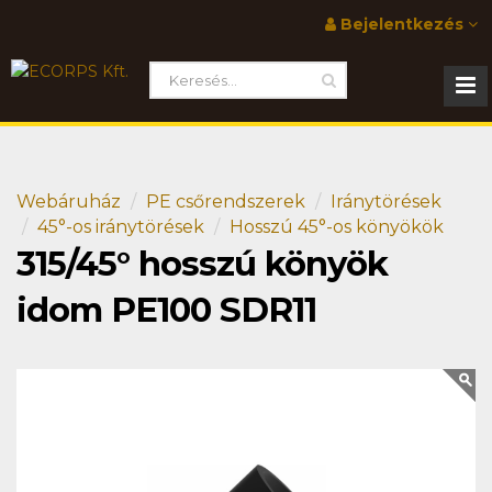
Bejelentkezés
Webáruház
PE csőrendszerek
Iránytörések
45°-os iránytörések
Hosszú 45°-os könyökök
315/45° hosszú könyök
idom PE100 SDR11