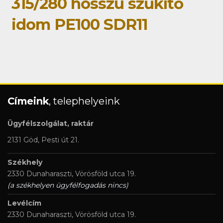
315/280 hosszú szűkítő
idom PE100 SDR11
Címeink
, telephelyeink
Ügyfélszolgálat, raktár
2131 Göd, Pesti út 21.
Székhely
2330 Dunaharaszti, Vörösföld utca 19.
(a székhelyen ügyfélfogadás nincs)
Levélcím
2330 Dunaharaszti, Vörösföld utca 19.