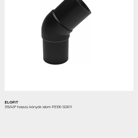
ELOFIT
315/45° hosszú könyök idom PE100 SDR11