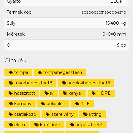
Gyártó
ELOFIT
Termék kód
E0200020315000045110
Súly
15,400 Kg
Méretek
0×0×0 mm
Q
9 db
Címkék
tompa
tompahegesztésű
tükörhegeszthető
homlokhegeszthető
hosszított
ív
kanyar
HDPE
kemény
polietilén
KPE
csatlakozó
szerelvény
fitting
elem
kötőidom
hegeszthető