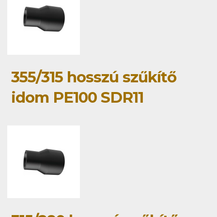
355/315 hosszú szűkítő
idom PE100 SDR11