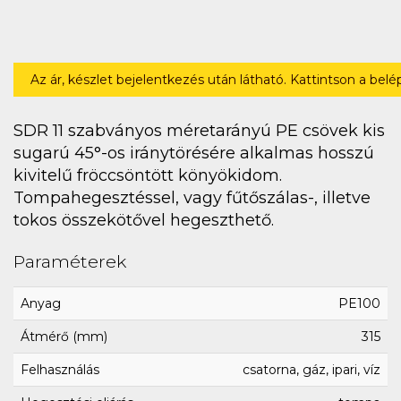
Az ár, készlet bejelentkezés után látható. Kattintson a bel
SDR 11 szabványos méretarányú PE csövek kis
sugarú 45°-os iránytörésére alkalmas hosszú
kivitelű fröccsöntött könyökidom.
Tompahegesztéssel, vagy fűtőszálas-, illetve
tokos összekötővel hegeszthető.
Paraméterek
Anyag
PE100
Átmérő (mm)
315
Felhasználás
csatorna, gáz, ipari, víz