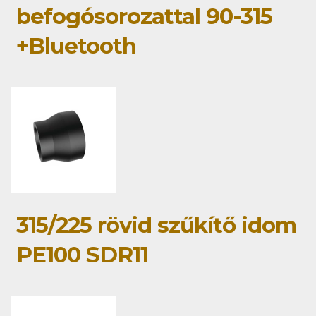
befogósorozattal 90-315
+Bluetooth
315/225 rövid szűkítő idom
PE100 SDR11