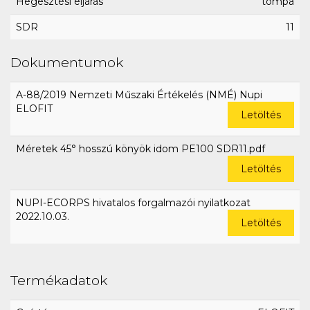
Hegesztési eljárás
tompa
SDR
11
Dokumentumok
A-88/2019 Nemzeti Műszaki Értékelés (NMÉ) Nupi
ELOFIT
Letöltés
Méretek 45° hosszú könyök idom PE100 SDR11.pdf
Letöltés
NUPI-ECORPS hivatalos forgalmazói nyilatkozat
2022.10.03.
Letöltés
Termékadatok