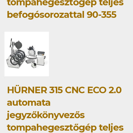
tompahegesztőgép teljes
befogósorozattal 90-355
HÜRNER 315 CNC ECO 2.0
automata
jegyzőkönyvezős
tompahegesztőgép teljes