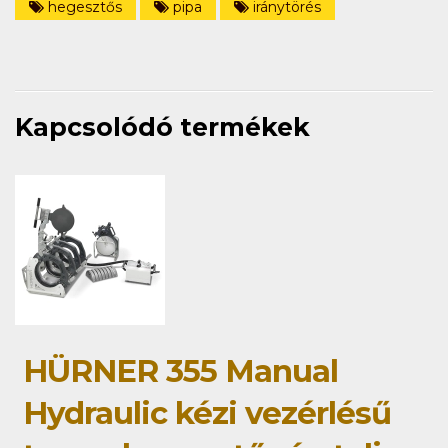
hegesztős
pipa
iránytörés
Kapcsolódó termékek
HÜRNER 355 Manual
Hydraulic kézi vezérlésű