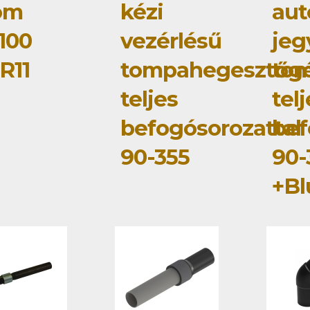
om
kézi
au
100
vezérlésű
jeg
R11
tompahegesztőg
to
teljes
tel
befogósorozattal
bef
90-355
90-
+Bl