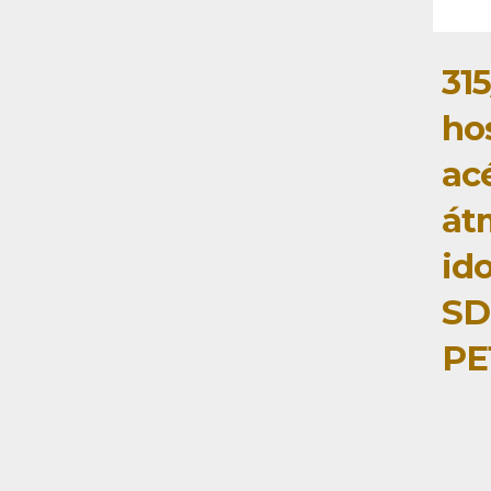
31
ho
ac
át
id
SD
PE