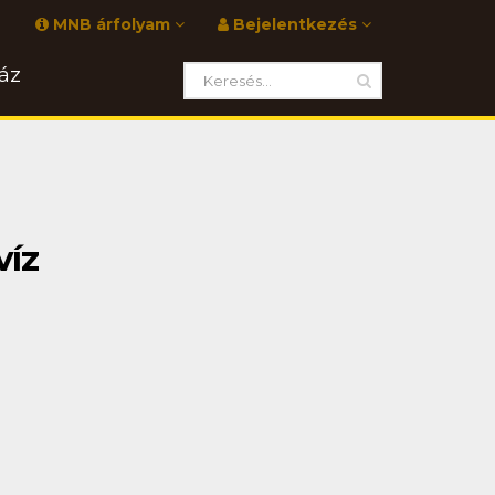
MNB árfolyam
Bejelentkezés
áz
víz