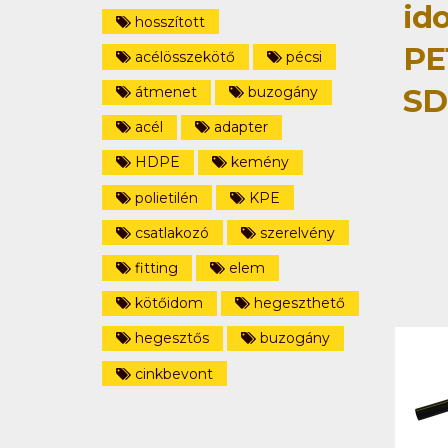
id
hosszított
PE
acélösszekötő
pécsi
SD
átmenet
buzogány
acél
adapter
HDPE
kemény
polietilén
KPE
csatlakozó
szerelvény
fitting
elem
kötőidom
hegeszthető
hegesztős
buzogány
cinkbevont