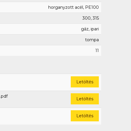
horganyzott acél, PE100
300, 315
gáz, ipari
tompa
11
Letöltés
.pdf
Letöltés
Letöltés