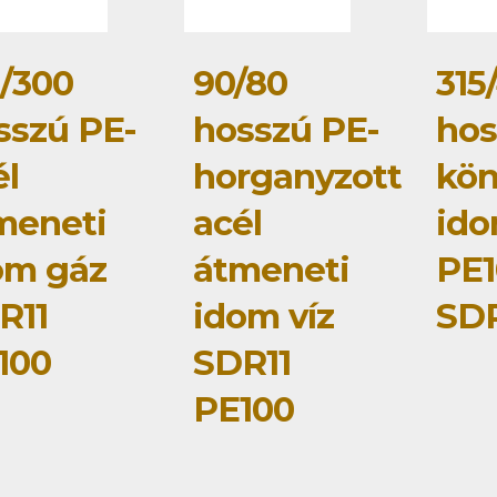
5/300
90/80
315
sszú PE-
hosszú PE-
hos
él
horganyzott
kö
meneti
acél
id
om gáz
átmeneti
PE1
R11
idom víz
SDR
100
SDR11
PE100