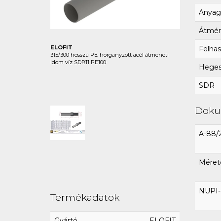
Anyag
Átmér
ELOFIT
Felhas
315/300 hosszú PE-horganyzott acél átmeneti
idom víz SDR11 PE100
Hegesz
SDR
Dok
A-88/
Méret
NUPI-E
Termékadatok
Gyártó
ELOFIT