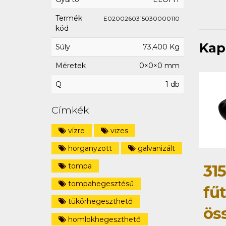
Termék
E0200260315030000110
kód
Kap
Súly
73,400 Kg
Méretek
0×0×0 mm
Q
1 db
Címkék
vízre
vizes
horganyzott
galvanizált
tompa
315
tompahegesztésű
fű
tükörhegeszthető
ös
homlokhegeszthető