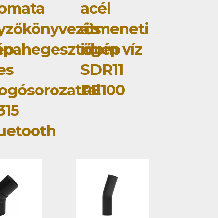
tomata
acél
yzőkönyvezős
átmeneti
ép
mpahegesztőgép
idom víz
jes
SDR11
ogósorozattal
PE100
315
uetooth