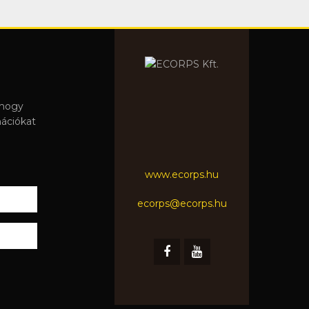
 hogy
mációkat
www.ecorps.hu
ecorps@ecorps.hu