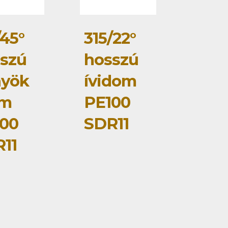
/45°
315/22°
szú
hosszú
nyök
ívidom
om
PE100
00
SDR11
11