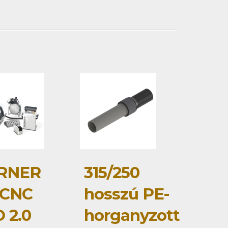
RNER
315/250
 CNC
hosszú PE-
 2.0
horganyzott