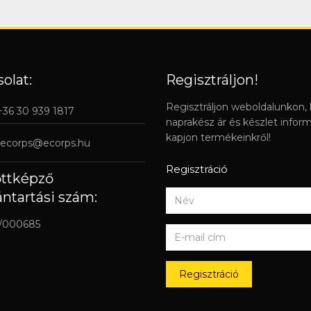
olat:
Regisztráljon!
Regisztráljon weboldalunkon,
 +36 30 939 1817
naprakész ár és készlet infor
kapjon termékeinkről!
ecorps@ecorps.hu
Regisztráció
őttképző
ántartási szám:
/000685
Regisztráció