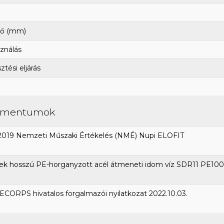
ő (mm)
ználás
tési eljárás
umentumok
2019 Nemzeti Műszaki Értékelés (NMÉ) Nupi ELOFIT
ek hosszú PE-horganyzott acél átmeneti idom víz SDR11 PE100
CORPS hivatalos forgalmazói nyilatkozat 2022.10.03.