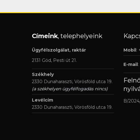
Címeink
, telephelyeink
Kapcs
Ügyfélszolgálat, raktár
Mobil
:
2131 Göd, Pesti út 21.
E-mail
:
Székhely
Feln
2330 Dunaharaszti, Vörösföld utca 19.
nyilv
(a székhelyen ügyfélfogadás nincs)
Levélcím
B/2024
2330 Dunaharaszti, Vörösföld utca 19.