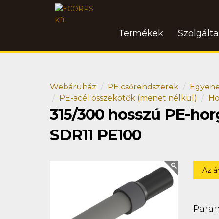
Termékek
Szolgált
Webáruház
PE csőrendszerek
Egyene
PE-acél összekötők (menet nélkül)
Ho
315/300 hosszú PE-hor
SDR11 PE100
Az á
Para