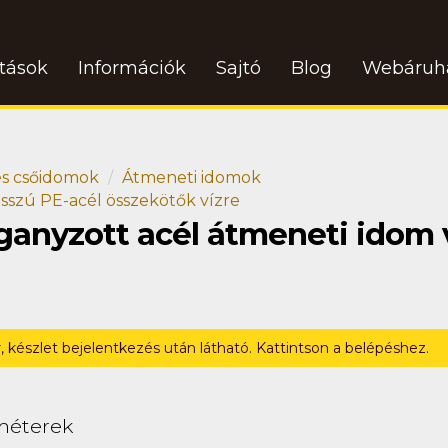
atások
Információk
Sajtó
Blog
Webáruh
s csőidomok
Átmeneti idomok
sszú PE-acél összekötők vízre
ganyzott acél átmeneti idom 
r, készlet bejelentkezés után látható. Kattintson a belépéshez.
méterek