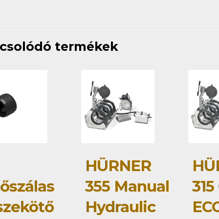
csolódó termékek
HÜRNER
HÜ
tőszálas
355 Manual
315
szekötő
Hydraulic
ECO