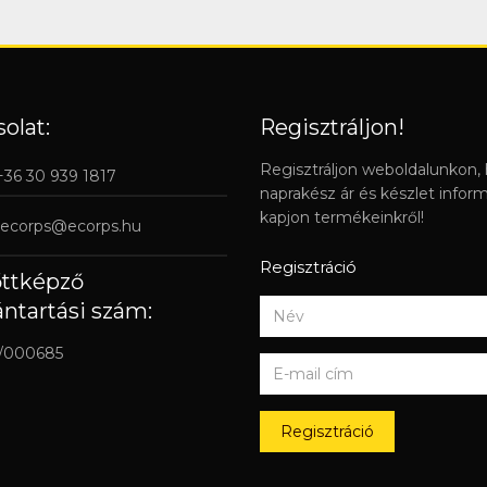
olat:
Regisztráljon!
Regisztráljon weboldalunkon,
 +36 30 939 1817
naprakész ár és készlet infor
kapjon termékeinkről!
ecorps@ecorps.hu
Regisztráció
őttképző
ántartási szám:
/000685
Regisztráció