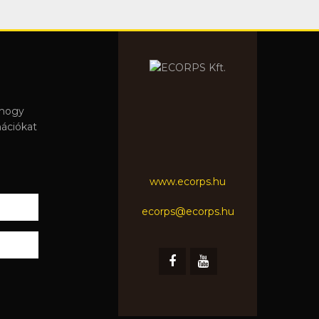
 hogy
mációkat
www.ecorps.hu
ecorps@ecorps.hu