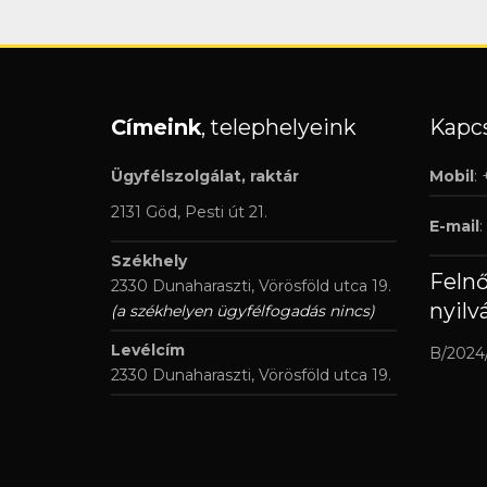
Címeink
, telephelyeink
Kapcs
Ügyfélszolgálat, raktár
Mobil
:
2131 Göd, Pesti út 21.
E-mail
:
Székhely
Feln
2330 Dunaharaszti, Vörösföld utca 19.
nyilv
(a székhelyen ügyfélfogadás nincs)
Levélcím
B/2024
2330 Dunaharaszti, Vörösföld utca 19.