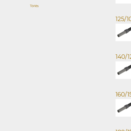
Törlés
125/1
140/1
160/1