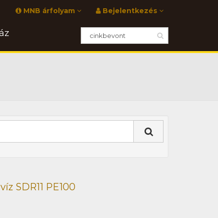
MNB árfolyam
Bejelentkezés
áz
 víz SDR11 PE100