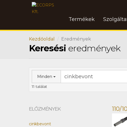
Termékek
Szolgált
Kezdőoldal
Eredmények
Keresési
eredmények
Minden
11 találat
110/1
ELŐZMÉNYEK
cinkbevont