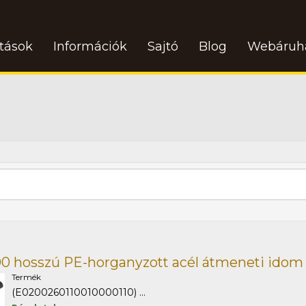
atások
Információk
Sajtó
Blog
Webáruh
00 hosszú PE-horganyzott acél átmeneti idom
Termék
(E0200260110010000110) ...