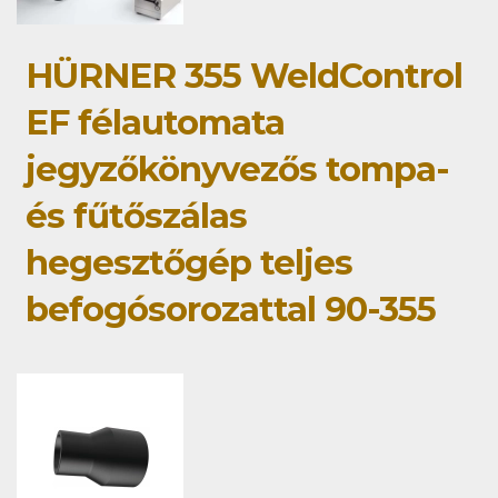
HÜRNER 355 WeldControl
EF félautomata
jegyzőkönyvezős tompa-
és fűtőszálas
hegesztőgép teljes
befogósorozattal 90-355