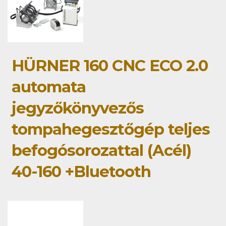
HÜRNER 160 CNC ECO 2.0
automata
jegyzőkönyvezős
tompahegesztőgép teljes
befogósorozattal (Acél)
40-160 +Bluetooth