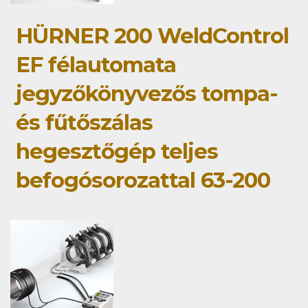
HÜRNER 200 WeldControl
EF félautomata
jegyzőkönyvezős tompa-
és fűtőszálas
hegesztőgép teljes
befogósorozattal 63-200