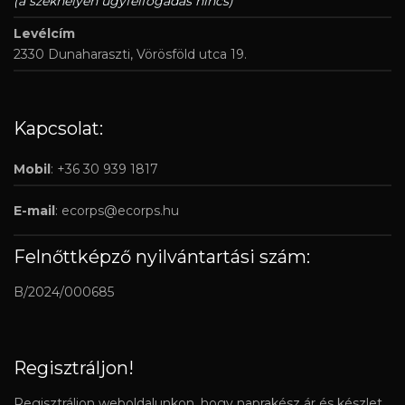
(a székhelyen ügyfélfogadás nincs)
Levélcím
2330 Dunaharaszti, Vörösföld utca 19.
Kapcsolat:
Mobil
: +36 30 939 1817
E-mail
:
ecorps@ecorps.hu
Felnőttképző nyilvántartási szám:
B/2024/000685
Regisztráljon!
Regisztráljon weboldalunkon, hogy naprakész ár és készlet