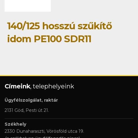
140/125 hosszú szűkítő
idom PE100 SDR11
Címeink
, telephelyeink
Ügyfélszolgálat, raktár
2131 Göd, Pesti út 21.
Székhely
2330 Dunaharaszti, Vörösföld utca 19.