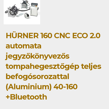
HÜRNER 160 CNC ECO 2.0
automata
jegyzőkönyvezős
tompahegesztőgép teljes
befogósorozattal
(Aluminium) 40-160
+Bluetooth