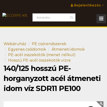
Bejelentkezés
Webáruház
PE csőrendszerek
Egyenes csőidomok
Átmeneti idomok
PE-acél összekötők (menet nélkül)
Hosszú PE-acél összekötők vízre
140/125 hosszú PE-
horganyzott acél átmeneti
idom víz SDR11 PE100