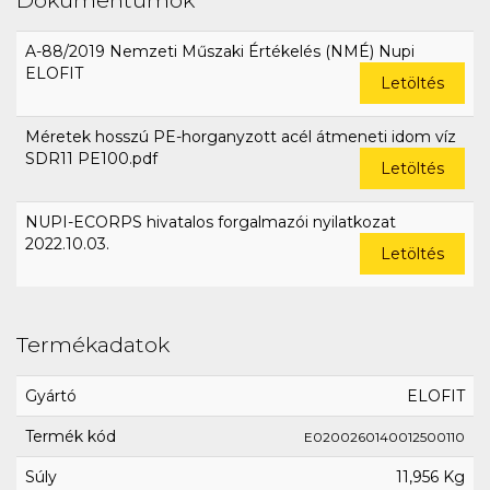
A-88/2019 Nemzeti Műszaki Értékelés (NMÉ) Nupi
ELOFIT
Letöltés
Méretek hosszú PE-horganyzott acél átmeneti idom víz
SDR11 PE100.pdf
Letöltés
NUPI-ECORPS hivatalos forgalmazói nyilatkozat
2022.10.03.
Letöltés
Termékadatok
Gyártó
ELOFIT
Termék kód
E0200260140012500110
Súly
11,956 Kg