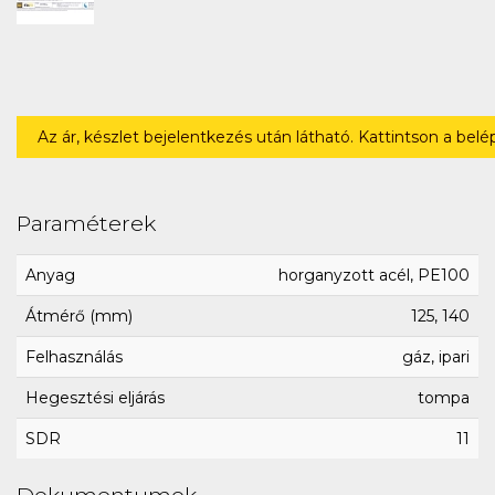
Az ár, készlet bejelentkezés után látható. Kattintson a bel
Paraméterek
Anyag
horganyzott acél, PE100
Átmérő (mm)
125, 140
Felhasználás
gáz, ipari
Hegesztési eljárás
tompa
SDR
11
Dokumentumok