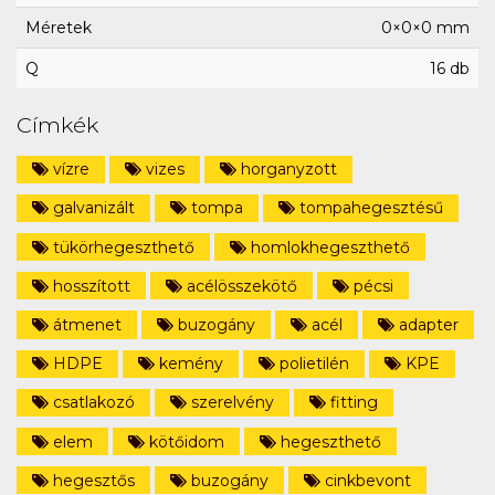
Méretek
0×0×0 mm
Q
16 db
Címkék
vízre
vizes
horganyzott
galvanizált
tompa
tompahegesztésű
tükörhegeszthető
homlokhegeszthető
hosszított
acélösszekötő
pécsi
átmenet
buzogány
acél
adapter
HDPE
kemény
polietilén
KPE
csatlakozó
szerelvény
fitting
elem
kötőidom
hegeszthető
hegesztős
buzogány
cinkbevont